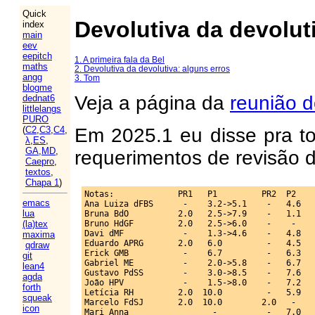
Quick
Devolutiva da devolut
index
main
eev
eepitch
1. A primeira fala da Bel
maths
2. Devolutiva da devolutiva: alguns erros
angg
3. Tom
blogme
Veja a página da
reunião 
dednat6
littlelangs
PURO
Em 2025.1 eu disse pra t
(
C2
,
C3
,
C4
,
λ
,
ES
,
GA
,
MD
,
requerimentos de revisão d
Caepro
,
textos
,
Chapa 1
)
Notas:             PR1   P1         PR2  P2    
emacs
Ana Luiza dFBS      -    3.2->5.1    -   4.6   
lua
Bruna BdO          2.0   2.5->7.9    -   1.1   
Bruno HdGF         2.0   2.5->6.0    -    -    
(la)tex
Davi dMF            -    1.3->4.6    -   4.8   
maxima
Eduardo APRG       2.0   6.0         -   4.5   
qdraw
Erick GMB           -    6.7         -   6.3   
git
Gabriel ME          -    2.0->5.8    -   6.7   
lean4
Gustavo PdSS        -    3.0->8.5    -   7.6   
agda
João HPV            -    1.5->8.0    -   7.2   
forth
Letícia RH         2.0  10.0         -   5.9   
squeak
Marcelo FdSJ       2.0  10.0        2.0   -    
icon
Mari Anna                 -          -   7.0   