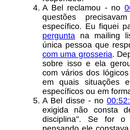
A Bel reclamou - no
0
questões precisava
específico. Eu fiquei 
pergunta
na mailing li
única pessoa que resp
com uma grosseria
. De
sobre isso e ela ger
com vários dos lógicos
em quais situações 
específicos ou em forma
A Bel disse - no
00:52
exigida não consta d
disciplina". Se for 
pensando ele constava 