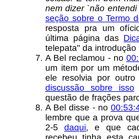
nem dizer `não entendi i
seção sobre o Termo 
resposta pra um ofíc
última página das
Dic
telepata" da introdução
A Bel reclamou - no
00
um item por um método 
ele resolvia por outr
discussão sobre isso
questão de frações par
A Bel disse - no
00:53:
lembre que a prova que
2-5
daqui
, e que ca
recebeu tinha esta c