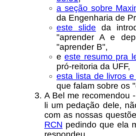
a seção sobre Max
da Engenharia de P
este slide
da intro
"aprender A e dep
"aprender B",
e
este resumo pra l
pró-reitoria da UFF,
esta lista de livros e
que falam sobre os "
A Bel me recomendou 
li um pedação dele, nã
com as nossas questõ
RCN
pedindo que ela m
respondeu.