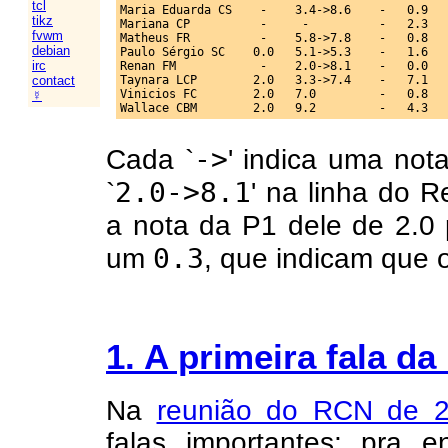
tcl
Maria Eduarda CS    -    3.4->8.6    -   0.9   
tikz
Mariana CP          -     -          -   2.3   
fvwm
Matheus FR          -    5.8->7.8    -   0.8   
debian
Paulo Sérgio SC    0.0   5.1->5.3    -   1.6   
irc
Renan FM            -    2.0->8.1    -   0.0   
Taynara LCP        2.0   3.3->7.4    -   7.1   
contact
Vinicios FC        2.0   7.0         -   0.8   
☿
->
Cada `
' indica uma no
2.0->8.1
`
' na linha do 
a nota da P1 dele de 2.0
0.3
um
, que indicam que 
1. A primeira fala da
Na
reunião do RCN de 2
falas importantes; pra 