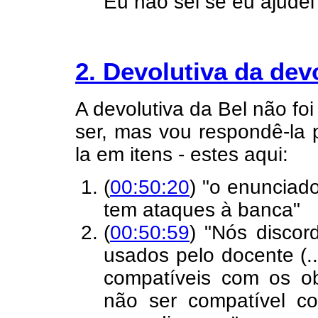
Eu não sei se eu ajudei 
2. Devolutiva da dev
A devolutiva da Bel não foi
ser, mas vou respondê-la 
la em itens - estes aqui:
(
00:50:20
) "o enunciado
tem ataques à banca"
(
00:50:59
) "Nós discord
usados pelo docente (..
compatíveis com os obj
não ser compatível c