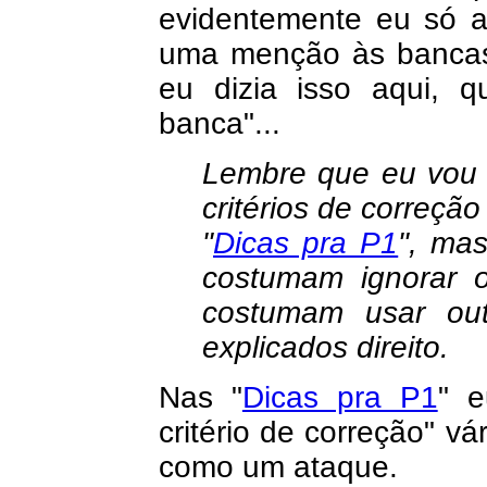
evidentemente eu só ac
uma menção às bancas 
eu dizia isso aqui,
banca"...
Lembre que eu vou c
critérios de correçã
"
Dicas pra P1
", ma
costumam ignorar o
costumam usar out
explicados direito.
Nas "
Dicas pra P1
" 
critério de correção" v
como um ataque.