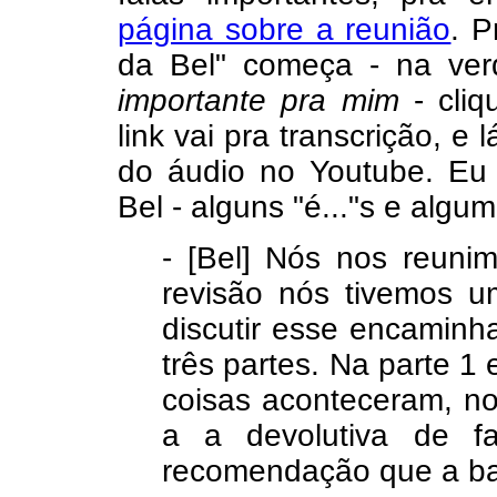
página sobre a reunião
. P
da Bel" começa - na ver
importante pra mim
- cliq
link vai pra transcrição, e
do áudio no Youtube. Eu 
Bel - alguns "é..."s e algu
- [Bel] Nós nos reunim
revisão nós tivemos u
discutir esse encaminh
três partes. Na parte 1
coisas aconteceram, n
a a devolutiva de f
recomendação que a ba