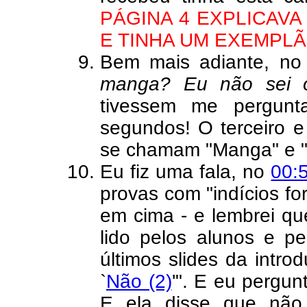
PÁGINA 4 EXPLICAVA
E TINHA UM EXEMPLÃO
Bem mais adiante, n
manga? Eu não sei 
tivessem me pergunt
segundos! O terceiro e
se chamam "Manga" e "
Eu fiz uma fala, no
00:
provas com "indícios for
em cima - e lembrei que
lido pelos alunos e pe
últimos slides da intr
`
Não (2)
'". E eu pergu
E ela disse que não