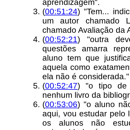
aprendizagem".
(
00:51:24
) "Tem... indi
um autor chamado Lu
chamado Avaliação da 
(
00:52:21
) "outra de
questões amarra repre
aluno tem que justif
aquela como exatament
ela não é considerada."
(
00:52:47
) "o tipo de
nenhum livro da bibliogr
(
00:53:06
) "o aluno nã
aqui, vou estudar pelo 
os alunos não estu