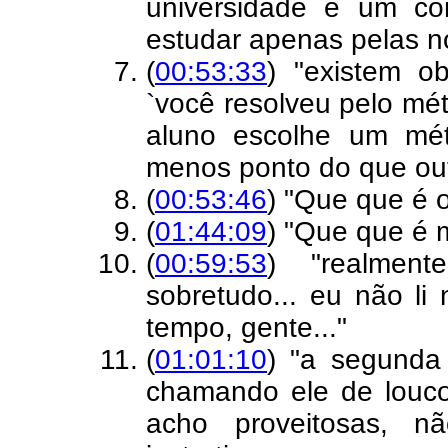
universidade é um con
estudar apenas pelas no
(
00:53:33
) "existem o
`você resolveu pelo mé
aluno escolhe um mé
menos ponto do que ou
(
00:53:46
) "Que que é 
(
01:44:09
) "Que que é 
(
00:59:53
) "realment
sobretudo... eu não l
tempo, gente..."
(
01:01:10
) "a segunda
chamando ele de louco,
acho proveitosas, 