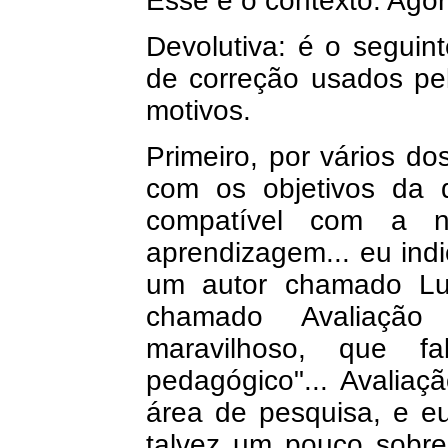
Esse é o contexto. Agor
Devolutiva: é o seguin
de correção usados pe
motivos.
Primeiro, por vários do
com os objetivos da d
compatível com a n
aprendizagem... eu indi
um autor chamado Luc
chamado Avaliaçã
maravilhoso, que 
pedagógico"... Avalia
área de pesquisa, e e
talvez um pouco sobre