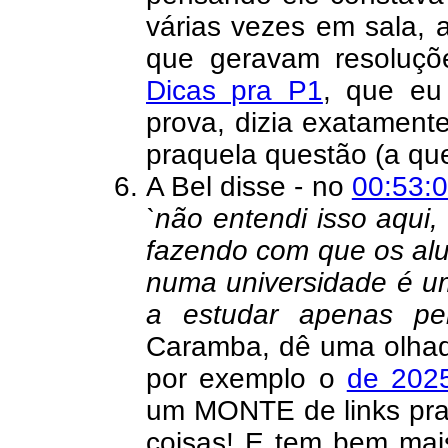
várias vezes em sala,
que geravam resoluçõ
Dicas pra P1
, que eu
prova, dizia exatament
praquela questão (a que
A Bel disse - no
00:53:
`não entendi isso aqui, 
fazendo com que os alu
numa universidade é um
a estudar apenas pe
Caramba, dê uma olha
por exemplo o
de 202
um MONTE de links pra c
coisas! E tem bem mai