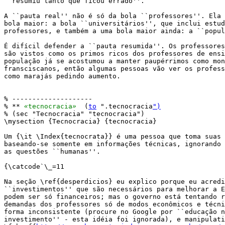
``resumiu tanto que ficou errado''.

A ``pauta real'' não é só da bola ``professores''. Ela 
bola maior: a bola ``universitários'', que inclui estud
professores, e também a uma bola maior ainda: a ``popul
É difícil defender a ``pauta resumida''. Os professores
são vistos como os primos ricos dos professores de ensi
população já se acostumou a manter paupérrimos como mon
fransciscanos, então algumas pessoas vão ver os profess
como marajás pedindo aumento.

% --------------------

% ** 
«
tecnocracia
»
  (
to
 ".tecnocracia
")
% (sec "Tecnocracia" "tecnocracia")

\mysection {Tecnocracia} {tecnocracia}

Um {\it \Index{tecnocrata}} é uma pessoa que toma suas 
baseando-se somente em informações técnicas, ignorando 
as questões ``humanas''.

{\catcode`\_=11

Na seção \ref{desperdicios} eu explico porque eu acredi
``investimentos'' que são necessários para melhorar a E
podem ser só financeiros; mas o governo está tentando r
demandas dos professores só de modos econômicos e técni
forma inconsistente (procure no Google por ``educação n
investimento'' - esta idéia foi ignorada), e manipulati