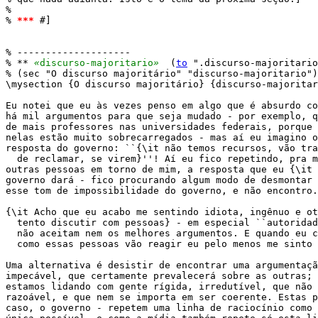
% 

% 
*
*
*
 #]

% --------------------

% ** 
«
discurso-majoritario
»
  (
to
 ".discurso-majoritario
% (sec "O discurso majoritário" "discurso-majoritario")

\mysection {O discurso majoritário} {discurso-majoritar
Eu notei que eu às vezes penso em algo que é absurdo co
há mil argumentos para que seja mudado - por exemplo, q
de mais professores nas universidades federais, porque 
nelas estão muito sobrecarregados - mas aí eu imagino o
resposta do governo: ``{\it não temos recursos, vão tra
  de reclamar, se virem}''! Aí eu fico repetindo, pra m
outras pessoas em torno de mim, a resposta que eu {\it 
governo dará - fico procurando algum modo de desmontar 
esse tom de impossibilidade do governo, e não encontro.
{\it Acho que eu acabo me sentindo idiota, ingênuo e ot
  tento discutir com pessoas} - em especial ``autoridad
  não aceitam nem os melhores argumentos. E quando eu c
  como essas pessoas vão reagir eu pelo menos me sinto 
Uma alternativa é desistir de encontrar uma argumentaçã
impecável, que certamente prevalecerá sobre as outras; 
estamos lidando com gente rígida, irredutível, que não 
razoável, e que nem se importa em ser coerente. Estas p
caso, o governo - repetem uma linha de raciocínio como 