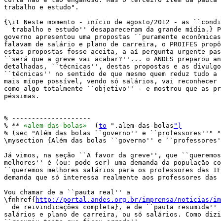
trabalho e estudo".

{\it Neste momento - início de agosto/2012 - as ``condi
  trabalho e estudo'' desapareceram da grande mídia.} P
governo apresentou uma propostas ``puramente econômicas
falavam de salário e plano de carreira, o PROIFES propô
estas propostas fosse aceita, a aí pergunta urgente pas
``será que a greve vai acabar?''... o ANDES preparou an
detalhadas, ``técnicas'', destas propostas e as divulgo
``técnicas'' no sentido de que mesmo quem reduz tudo a 
mais míope possível, vendo só salários, vai reconhecer 
como algo totalmente ``objetivo'' - e mostrou que as pr
péssimas.

% --------------------

% ** 
«
alem-das-bolas
»
  (
to
 ".alem-das-bolas
")
% (sec "Além das bolas ``governo'' e ``professores''" "
\mysection {Além das bolas ``governo'' e ``professores'
Já vimos, na seção ``A favor da greve'', que ``queremos
melhores'' é (ou: pode ser) uma demanda da população co
``queremos melhores salários para os professores das IF
demanda que só interessa realmente aos professores das 
Vou chamar de a ``pauta real'' a

\fnhref{
http://portal.andes.org.br/imprensa/noticias/im
  de reivindicações completa}, e de ``pauta resumida'' 
salários e plano de carreira, ou só salários. Como dizi