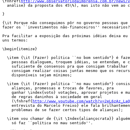
\fnhref{
http://www.observatoriodaimprensa.com.br/news/v
  análise} da proposta dos 45\%), mas isto não vem ao c
}

{\it Porque não conseguimos pôr no governo pessoas que 
fazer os ``investimentos não-financeiros'' necessários?
Pra facilitar a exposição das próximas idéias deixa eu 
uns termos:

\begin{itemize}

  \item {\it (Fazer) política ``no bom sentido"} é faze
    pessoas dialoguem, troquem idéias, se entendam, e c
    suficiente de consensos pra que consigam trabalhar 
    consigam realizar coisas juntas mesmo que os recurs
    disponíveis sejam mínimos;

  \item {\it (Fazer) política ``no mau sentido"} consis
    alianças, promessas e trocas de favores, pra

    ganhar \index{voto} votações, aprovar projetos e mu
    de regras daninhos à sociedade em geral

    (\fnhref{
http://www.youtube.com/watch?v=2eL6zAz_LaQ
    entrevista do Marcelo Freixo} ele fala brilhantemen
    problemas de se fazer certos tipos de alianças);

  \item vou chamar de {\it \Index{aliançocrata}} alguém
    só faz ``política no mau sentido''.
