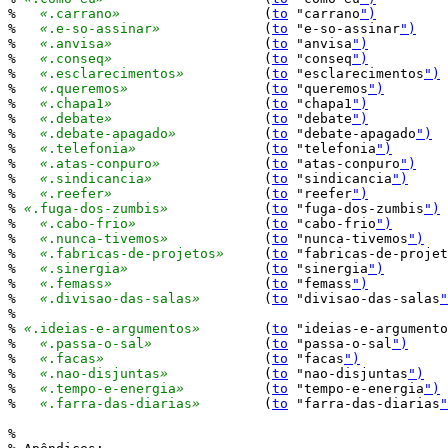
%   
«
.carrano
»
			(
to
 "carrano
")
%   
«
.e-so-assinar
»
		(
to
 "e-so-assinar
")
%   
«
.anvisa
»
		        (
to
 "anvisa
")
%   
«
.conseq
»
			(
to
 "conseq
")
%   
«
.esclarecimentos
»
		(
to
 "esclarecimentos
")
%   
«
.queremos
»
			(
to
 "queremos
")
%   
«
.chapa1
»
			(
to
 "chapa1
")
%   
«
.debate
»
			(
to
 "debate
")
%   
«
.debate-apagado
»
		(
to
 "debate-apagado
")
%   
«
.telefonia
»
		(
to
 "telefonia
")
%   
«
.atas-conpuro
»
		(
to
 "atas-conpuro
")
%   
«
.sindicancia
»
		(
to
 "sindicancia
")
%   
«
.reefer
»
			(
to
 "reefer
")
% 
«
.fuga-dos-zumbis
»
		(
to
 "fuga-dos-zumbis
")
%   
«
.cabo-frio
»
		(
to
 "cabo-frio
")
%   
«
.nunca-tivemos
»
		(
to
 "nunca-tivemos
")
%   
«
.fabricas-de-projetos
»
	(
to
 "fabricas-de-projet
%   
«
.sinergia
»
			(
to
 "sinergia
")
%   
«
.femass
»
			(
to
 "femass
")
%   
«
.divisao-das-salas
»
	(
to
 "divisao-das-salas
"
%

% 
«
.ideias-e-argumentos
»
	(
to
 "ideias-e-argumento
%   
«
.passa-o-sal
»
		(
to
 "passa-o-sal
")
%   
«
.facas
»
			(
to
 "facas
")
%   
«
.nao-disjuntas
»
		(
to
 "nao-disjuntas
")
%   
«
.tempo-e-energia
»
		(
to
 "tempo-e-energia
")
%   
«
.farra-das-diarias
»
	(
to
 "farra-das-diarias
"
%
