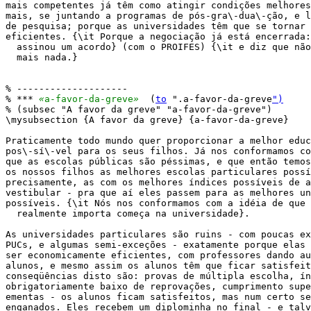
mais competentes já têm como atingir condições melhores
mais, se juntando a programas de pós-gra\-dua\-ção, e l
de pesquisa; porque as universidades têm que se tornar 
eficientes. {\it Porque a negociação já está encerrada:
  assinou um acordo} (com o PROIFES) {\it e diz que não
  mais nada.}

% --------------------

% *** 
«
a-favor-da-greve
»
  (
to
 ".a-favor-da-greve
")
% (subsec "A favor da greve" "a-favor-da-greve")

\mysubsection {A favor da greve} {a-favor-da-greve}

Praticamente todo mundo quer proporcionar a melhor educ
pos\-sí\-vel para os seus filhos. Já nos conformamos co
que as escolas públicas são péssimas, e que então temos
os nossos filhos as melhores escolas particulares possí
precisamente, as com os melhores índices possíveis de a
vestibular - pra que aí eles passem para as melhores un
possíveis. {\it Nós nos conformamos com a idéia de que 
  realmente importa começa na universidade}.

As universidades particulares são ruins - com poucas ex
PUCs, e algumas semi-exceções - exatamente porque elas 
ser economicamente eficientes, com professores dando au
alunos, e mesmo assim os alunos têm que ficar satisfeit
conseqüências disto são: provas de múltipla escolha, ín
obrigatoriamente baixo de reprovações, cumprimento supe
ementas - os alunos ficam satisfeitos, mas num certo se
enganados. Eles recebem um diplominha no final - e talv