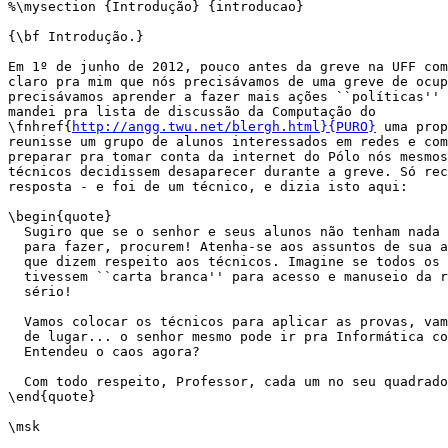
%\mysection {Introdução} {introducao}

{\bf Introdução.}

Em 1º de junho de 2012, pouco antes da greve na UFF com
claro pra mim que nós precisávamos de uma greve de ocup
precisávamos aprender a fazer mais ações ``políticas'' 
mandei pra lista de discussão da Computação do

\fnhref{
http://angg.twu.net/blergh.html}{PURO}
 uma prop
reunisse um grupo de alunos interessados em redes e com
preparar pra tomar conta da internet do Pólo nós mesmos
técnicos decidissem desaparecer durante a greve. Só rec
resposta - e foi de um técnico, e dizia isto aqui:

\begin{quote}

  Sugiro que se o senhor e seus alunos não tenham nada 
  para fazer, procurem! Atenha-se aos assuntos de sua a
  que dizem respeito aos técnicos. Imagine se todos os 
  tivessem ``carta branca'' para acesso e manuseio da r
  sério!

  Vamos colocar os técnicos para aplicar as provas, vam
  de lugar... o senhor mesmo pode ir pra Informática co
  Entendeu o caos agora?

  Com todo respeito, Professor, cada um no seu quadrado
\end{quote}

\msk
