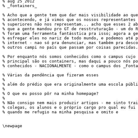
% aug 25 2012

% _fontainers_

% Acho que a gente tem que dar mais visibilidade ao que
% acontecendo, e já vimos que os nossos representantes 
% superiores não nos representam... acho que esses 2 ab
% que a gente mandou pro GT de resstruturação - um do R
% foram uma ferramenta fantásstica pra isso; agora a ge
% esfregar eles no nariz de todo mundo, e podemos até p
% internet - nao só pra denunciar, mas também pra desco
% outros campi no país que passam por coisas parecidas.

% Por enquanto nós somos conhecidos como o campus cujo 
% principal são os containers, mas daqui a pouco nós po
% conhecidos - NACIONALMENTE - como o campus dos _Fonta
% Várias da pendência que fizeram esses

% 

% além do prédio que era originalmente uma escola públi
% 

% O que eu posso pôr na minha homepage? 

% 

% Não consigo nem mais produzir artigos - me sinto trai
% colegas, os alunos e o próprio cargo pro qual eu fui 
% quando me refugio na minha pesquisa e omito e

\newpage
