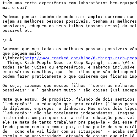
tido uma certa experiência com laboratórios bem-equipad
mas e daí?

Podemos pensar também de modo mais amplo: queremos que 
sejam as melhores pessoas possíveis, tenham as melhores
possíveis, eduquem os seus filhos (nossos netos) da mel
possível etc.

\msk

Sabemos que nem todas as melhores pessoas possíveis vão
que paguem muito

(\fnhref{
http://www.cracked.com/blog/6-things-rich-peop
  Things Rich People Need to Stop Saying}, itens \#4 e 
todas serão juízes ou empresários, e sabemos inclusive 
empresários canalhas, que têm filhos que são delinquent
podem fazer praticamente o que quiserem que ficarão imp
Ou seja, sabemos que nossos filhos ``serem as melhores 
possíveis'' e ``ganharem muito'' são coisas {\sl indepe
Note que estou, de propósito, falando de dois sentidos 
``educação'': a educação que gera caráter (``boas pesso
dá diplomas, empregos, e dinheiro. Mas estes dois tipos
``educação'' não são totalmente independentes. Imagine 
historinha: um pai quer dar a melhor educação possível 
ele se mata de tanto trabalhar pra pagá-la - daí esse f
tendo pouco contato com o pai, e boa parte do seu carát
de ``como ele vai lidar com as situações'' - acaba send
escola e na universidade, através de coisas que ele lê,