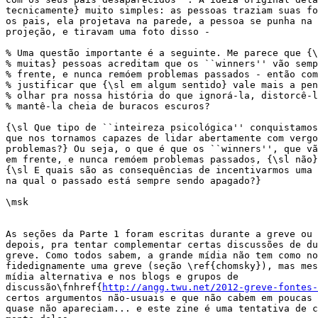
tecnicamente} muito simples: as pessoas traziam suas fo
os pais, ela projetava na parede, a pessoa se punha na 
projeção, e tiravam uma foto disso -

% Uma questão importante é a seguinte. Me parece que {\
% muitas} pessoas acreditam que os ``winners'' vão semp
% frente, e nunca remóem problemas passados - então com
% justificar que {\sl em algum sentido} vale mais a pen
% olhar pra nossa história do que ignorá-la, distorcê-l
% mantê-la cheia de buracos escuros?

{\sl Que tipo de ``inteireza psicológica'' conquistamos
que nos tornamos capazes de lidar abertamente com vergo
problemas?} Ou seja, o que é que os ``winners'', que vã
em frente, e nunca remóem problemas passados, {\sl não}
{\sl E quais são as consequências de incentivarmos uma 
na qual o passado está sempre sendo apagado?}

\msk

As seções da Parte 1 foram escritas durante a greve ou 
depois, pra tentar complementar certas discussões de du
greve. Como todos sabem, a grande mídia não tem como no
fidedignamente uma greve (seção \ref{chomsky}), mas mes
mídia alternativa e nos blogs e grupos de

discussão\fnhref{
http://angg.twu.net/2012-greve-fontes-
certos argumentos não-usuais e que não cabem em poucas 
quase não apareciam... e este zine é uma tentativa de c