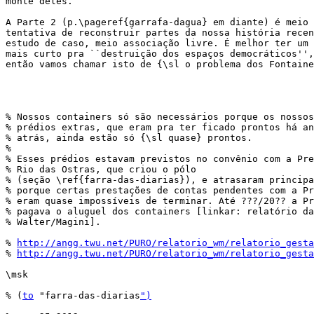
monte deles.

A Parte 2 (p.\pageref{garrafa-dagua} em diante) é meio 
tentativa de reconstruir partes da nossa história recen
estudo de caso, meio associação livre. É melhor ter um 
mais curto pra ``destruição dos espaços democráticos'',

então vamos chamar isto de {\sl o problema dos Fontaine
% Nossos containers só são necessários porque os nossos

% prédios extras, que eram pra ter ficado prontos há an
% atrás, ainda estão só {\sl quase} prontos.

% 

% Esses prédios estavam previstos no convênio com a Pre
% Rio das Ostras, que criou o pólo

% (seção \ref{farra-das-diarias}), e atrasaram principa
% porque certas prestações de contas pendentes com a Pr
% eram quase impossíveis de terminar. Até ???/20?? a Pr
% pagava o aluguel dos containers [linkar: relatório da
% Walter/Magini].

% 
http://angg.twu.net/PURO/relatorio_wm/relatorio_gesta
% 
http://angg.twu.net/PURO/relatorio_wm/relatorio_gesta
\msk

% (
to
 "farra-das-diarias
")