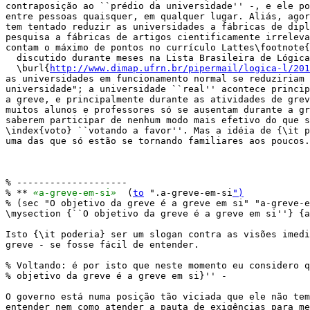
contraposição ao ``prédio da universidade'' -, e ele po
entre pessoas quaisquer, em qualquer lugar. Aliás, agor
tem tentado reduzir as universidades a fábricas de dipl
pesquisa a fábricas de artigos cientificamente irreleva
contam o máximo de pontos no currículo Lattes\footnote{
  discutido durante meses na Lista Brasileira de Lógica
  \burl{
http://www.dimap.ufrn.br/pipermail/logica-l/201
as universidades em funcionamento normal se reduziriam 
universidade"; a universidade ``real'' acontece princip
a greve, e principalmente durante as atividades de grev
muitos alunos e professores só se ausentam durante a gr
saberem participar de nenhum modo mais efetivo do que s
\index{voto} ``votando a favor''. Mas a idéia de {\it p
uma das que só estão se tornando familiares aos poucos.

% --------------------

% ** 
«
a-greve-em-si
»
  (
to
 ".a-greve-em-si
")
% (sec "O objetivo da greve é a greve em si" "a-greve-e
\mysection {``O objetivo da greve é a greve em si''} {a
Isto {\it poderia} ser um slogan contra as visões imedi
greve - se fosse fácil de entender.

% Voltando: é por isto que neste momento eu considero q
% objetivo da greve é a greve em si}'' -

O governo está numa posição tão viciada que ele não tem
entender nem como atender a pauta de exigências para me