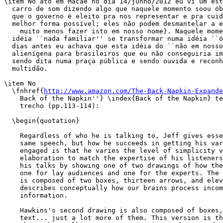
\item No ato em Macaé no dia 14/junho/2012 eu vi um est
  carro de som dizendo algo que naquele momento soou ób
  que o governo é eleito pra nos representar e pra cuid
  melhor forma possível; eles não podem desmantelar a e
    muito menos fazer isto em nosso nome}. Naquele mome
  idéia ``nada familiar'' se transformar numa idéia ``ó
  dias antes eu achava que esta idéia do ``não em nosso
  alienígena para brasileiros que eu não conseguiria im
  sendo dita numa praça pública e sendo ouvida e reconh
  multidão.

\item No

  \fnhref{
http://www.amazon.com/The-Back-Napkin-Expande
    Back of the Napkin''} \index{Back of the Napkin} te
    trecho (pp.113-114):

  \begin{quotation}

    Regardless of who he is talking to, Jeff gives esse
    same speech, but how he succeeds in getting his var
    engaged is that he varies the level of simplicity v
    elaboration to match the expertise of his listeners
    his talks by showing one of two drawings of how the
    one for lay audiences and one for the experts. The 
    is composed of two boxes, thirteen arrows, and elev
    describes conceptually how our brains process incom
    information.

    Hawkins's second drawing is also composed of boxes,
    text... just a lot more of them. This version is th