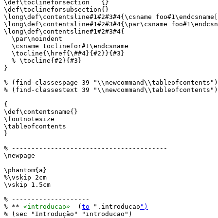
\def\toclineforsection   {}

\def\toclineforsubsection{}

\long\def\contentsline#1#2#3#4{\csname foo#1\endcsname[
\long\def\contentsline#1#2#3#4{\par\csname foo#1\endcsn
\long\def\contentsline#1#2#3#4{

  \par\noindent

  \csname toclinefor#1\endcsname

  \tocline{\href{\##4}{#2}}{#3}

  % \tocline{#2}{#3}

}

% (find-classespage 39 "\\newcommand\\tableofcontents")

% (find-classestext 39 "\\newcommand\\tableofcontents")

{

\def\contentsname{}

\footnotesize

\tableofcontents

}

% ----------------------------------------

\newpage

\phantom{a}

%\vskip 2cm

\vskip 1.5cm

% --------------------

% ** 
«
introducao
»
  (
to
 ".introducao
")
% (sec "Introdução" "introducao")
