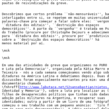
pautas de reivindicações da greve.

Descobrimos que certos problema ``não-mensuráveis'', ba
interligados entre si, se repetem em muitas universidad
palavras-chave pra começar a falar sobre eles: ``vergon
``ditadura dos editais'', ``destruição dos espaços

democráticos''. A parte da ``vergonha'' é tratada em Ps
do Trabalho (procure por Christophe Dejours e adoecimen
para ``ditadura dos editais'', procure por ``produtivis
sobre a ``destruição dos espaços democráticos'' há

menos material por aí.

\msk

\msk

Em uma das atividades de greve que organizamos no PURO 
e Luta pela Democracia'', organizada pela Kátia Marro e
Teixeira - nós a cada semana começávamos vendo algo sob
ditaduras na América Latina e debatíamos depois. Duas d
discussões foram especialmente marcantes pra mim: uma d
documentário chamado

\fnhreff{
http://www.labutaca.net/52sansebastian/nietos.
Identidad y Memoria''}, sobre a luta pra localizar as (
filhas de desaparecidos políticos que tinham sido dadas
adoção pelos militares na Argentina, e recuperar suas

identidades; outra a partir de um livro de uma fotógraf
começou o seu trabalho com um pequeno anúncio: ``tiro f
com os seus pais desaparecidos''. A idéia original dela