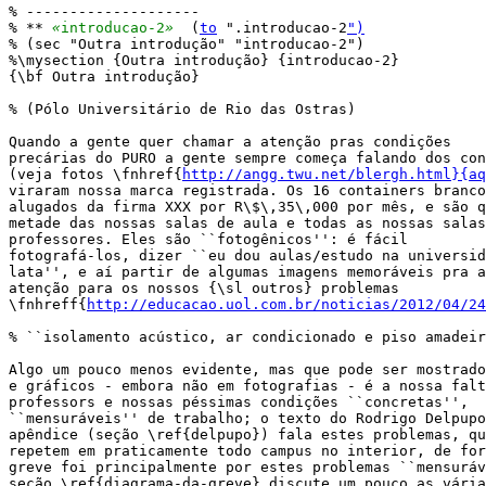
% --------------------

% ** 
«
introducao-2
»
  (
to
 ".introducao-2
")
% (sec "Outra introdução" "introducao-2")

%\mysection {Outra introdução} {introducao-2}

{\bf Outra introdução}

% (Pólo Universitário de Rio das Ostras)

Quando a gente quer chamar a atenção pras condições

precárias do PURO a gente sempre começa falando dos con
(veja fotos \fnhref{
http://angg.twu.net/blergh.html}{aq
viraram nossa marca registrada. Os 16 containers branco
alugados da firma XXX por R\$\,35\,000 por mês, e são q
metade das nossas salas de aula e todas as nossas salas
professores. Eles são ``fotogênicos'': é fácil

fotografá-los, dizer ``eu dou aulas/estudo na universid
lata'', e aí partir de algumas imagens memoráveis pra a
atenção para os nossos {\sl outros} problemas

\fnhreff{
http://educacao.uol.com.br/noticias/2012/04/24
% ``isolamento acústico, ar condicionado e piso amadeir
Algo um pouco menos evidente, mas que pode ser mostrado
e gráficos - embora não em fotografias - é a nossa falt
professors e nossas péssimas condições ``concretas'',

``mensuráveis'' de trabalho; o texto do Rodrigo Delpupo
apêndice (seção \ref{delpupo}) fala estes problemas, qu
repetem em praticamente todo campus no interior, de for
greve foi principalmente por estes problemas ``mensuráv
seção \ref{diagrama-da-greve} discute um pouco as vária