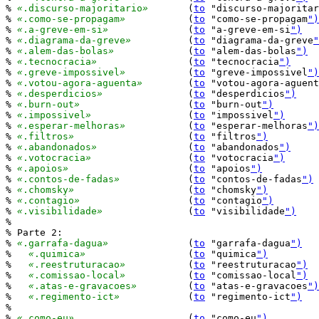
% 
«
.discurso-majoritario
»
	(
to
 "discurso-majoritar
% 
«
.como-se-propagam
»
		(
to
 "como-se-propagam
")
% 
«
.a-greve-em-si
»
		(
to
 "a-greve-em-si
")
% 
«
.diagrama-da-greve
»
		(
to
 "diagrama-da-greve
"
% 
«
.alem-das-bolas
»
		(
to
 "alem-das-bolas
")
% 
«
.tecnocracia
»
		(
to
 "tecnocracia
")
% 
«
.greve-impossivel
»
		(
to
 "greve-impossivel
")
% 
«
.votou-agora-aguenta
»
	(
to
 "votou-agora-aguent
% 
«
.desperdicios
»
		(
to
 "desperdicios
")
% 
«
.burn-out
»
			(
to
 "burn-out
")
% 
«
.impossivel
»
			(
to
 "impossivel
")
% 
«
.esperar-melhoras
»
		(
to
 "esperar-melhoras
")
% 
«
.filtros
»
			(
to
 "filtros
")
% 
«
.abandonados
»
		(
to
 "abandonados
")
% 
«
.votocracia
»
			(
to
 "votocracia
")
% 
«
.apoios
»
			(
to
 "apoios
")
% 
«
.contos-de-fadas
»
		(
to
 "contos-de-fadas
")
% 
«
.chomsky
»
			(
to
 "chomsky
")
% 
«
.contagio
»
			(
to
 "contagio
")
% 
«
.visibilidade
»
		(
to
 "visibilidade
")
%

% Parte 2:

% 
«
.garrafa-dagua
»
		(
to
 "garrafa-dagua
")
%   
«
.quimica
»
			(
to
 "quimica
")
%   
«
.reestruturacao
»
		(
to
 "reestruturacao
")
%   
«
.comissao-local
»
		(
to
 "comissao-local
")
%   
«
.atas-e-gravacoes
»
		(
to
 "atas-e-gravacoes
")
%   
«
.regimento-ict
»
		(
to
 "regimento-ict
")
%

% 
«
.como-eu
»
			(
to
 "como-eu
")