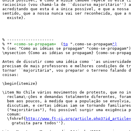
única possível, e como a mídia também repete só esta li
raciocínio (vou chamá-la de ``discurso majoritário'') a
acreditando que esta é a única possível, e que a nossa 
sentido, que a nossa nunca vai ser reconhecida, que a n
  existe}.

% --------------------

% ** 
«
como-se-propagam
»
  (
to
 ".como-se-propagam
")
% (sec "Como as idéias se propagam" "como-se-propagam")

\mysection {Como as idéias se propagam} {como-se-propag
Antes de discutir como uma idéia como ``as universidade
precisam de mais professores e melhores condições de tr
tornar ``majoritária", vou preparar o terreno falando d
coisas:

\begin{itemize}

\item No Chile vários movimentos de protesto, que no in
  reclama\-ções e demandas totalmente diferentes, foram
  bem aos poucos, à medida que a população se envolvia,
  discutiam, e certas idéias iam se tornando familiares

  ("majoritárias"), foi possível surgir uma exigência p
  comum:

  \fnhref{
http://www.ft-ci.org/article.php3?id_article=
    gratuita para todos''}.
