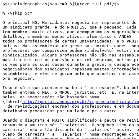
$$\includegraphics[scale=0.6]{greve-full.pdf}$$

% \vskip 5cm

O principal NG, Mercadante, negocia com representes do 
um sindicato grande, e do PROIFES, que é pequeno. Cada 
tem membros muito ativos, que acompanham as negociações
detalhes, e membros menos ativos; além disso o ANDES ``
todos os professores de certas universidades, e o PROIF
outras. Nas assembléias de greve nas universidades todo
professores que comparecem podem \index{voto} votar, nã
sindicalizados. Alguns professores não vão nas assemblé
mas discutem com os que vão e os influenciam; outros pr
só vão para as suas casas durante a greve, e desaparece
negociadores dos sindicatos repassam muitas informações
assembléias, e eles se guiam pelo que acontece nas asse
pra negociar.

Isso é só o que acontece na bola ``professores". Na bol
também entram o MEC, o MPOG, juristas, etc. E, na inter
bolas, as negociações são baseadas numa

\fnhref{
http://portal.andes.org.br/imprensa/noticias/im
  de revindicações} enorme} dos professores, e em docum
detalhados produzidos por um lado e pelo outro.

Quando o diagrama é MUITO simplificado a pauta de reivi
resumida a um item só: ``salários". O segundo item da p
carreira", não é tão distante de ``salários'' assim; re
plano de carreira'' a ``salários'' numa reportagem obri
curta não é tão enganoso. Mas o terceiro item da pauta 