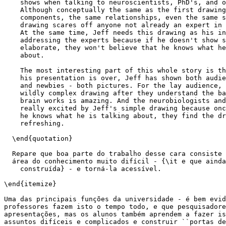
    shows when talking to neuroscientists, PhD's, and o
    Although conceptually the same as the first drawing
    components, the same relationships, even the same s
    drawing scares off anyone not already an expert in 
    At the same time, Jeff needs this drawing as his in
    addressing the experts because if he doesn't show s
    elaborate, they won't believe that he knows what he
    about.

    The most interesting part of this whole story is th
    his presentation is over, Jeff has shown both audie
    and newbies - both pictures. For the lay audience, 
    wildly complex drawing after they understand the ba
    brain works is amazing. And the neurobiologists and
    really excited by Jeff's simple drawing because onc
    he knows what he is talking about, they find the dr
    refreshing.

  \end{quotation}

  Repare que boa parte do trabalho desse cara consiste 
  área do conhecimento muito difícil - {\it e que ainda
    construída} - e torná-la acessível.

\end{itemize}

Uma das principais funções da universidade - é bem evid
professores fazem isto o tempo todo, e que pesquisadore
apresentações, mas os alunos também aprendem a fazer is
assuntos difíceis e complicados e construir ``portas de