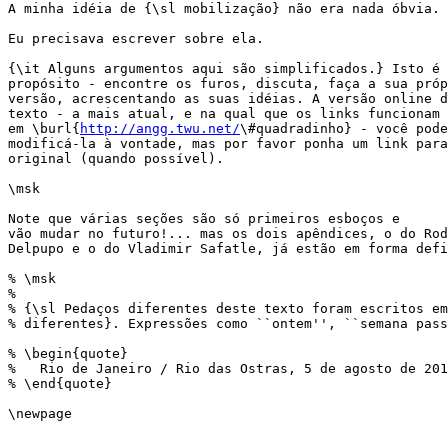
A minha idéia de {\sl mobilização} não era nada óbvia.

Eu precisava escrever sobre ela.

{\it Alguns argumentos aqui são simplificados.} Isto é 
propósito - encontre os furos, discuta, faça a sua próp
versão, acrescentando as suas idéias. A versão online d
texto - a mais atual, e na qual que os links funcionam 
em \burl{
http://angg.twu.net/
\#quadradinho} - você pode
modificá-la à vontade, mas por favor ponha um link para
original (quando possível).

\msk

Note que várias seções são só primeiros esboços e

vão mudar no futuro!... mas os dois apêndices, o do Rod
Delpupo e o do Vladimir Safatle, já estão em forma defi
% \msk

%

% {\sl Pedaços diferentes deste texto foram escritos em
% diferentes}. Expressões como ``ontem'', ``semana pass
% \begin{quote}

%   Rio de Janeiro / Rio das Ostras, 5 de agosto de 201
% \end{quote}

\newpage
