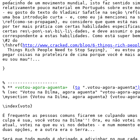
pedacinho de um movimento mundial, isto faz sentido sim
relativamente pouco material em Português sobre este mo
- eu gosto do texto do Vladimir Safatle na seção \ref{s
uma boa introdução curta - e, como eu já mencionei na s
\ref{como-se-propagam}, eu considero que quem está nas 
por ter mais prática com certas habilidades específicas
certas res\-pon\-sa\-bi\-li\-dades, e deve assumir o pa
correspondente a estas habilidades. Como está super bem
\#2 do

\fnhref{
http://www.cracked.com/blog/6-things-rich-peopl
  Things Rich People Need to Stop Saying}, ``eu estou p
pegar coisas na prateleira de cima porque você é mais a
eu sou mau"!...

}

% --------------------

% ** 
«
votou-agora-aguenta
»
  (
to
 ".votou-agora-aguenta
")
% (sec "Votou na Dilma, agora aguenta" "votou-agora-agu
\mysection {Votou na Dilma, agora aguenta} {votou-agora
\index{voto}

É frequente as pessoas comuns ficarem se culpando umas 
culpa é sua, você votou na Dilma''! Ora, eu não votei n
atual, votei na que eu vi nos debates - e num momento e
duas opções, e a outra era o Serra... 

Será que todo mundo é obrigado a adivinhar no que cada 