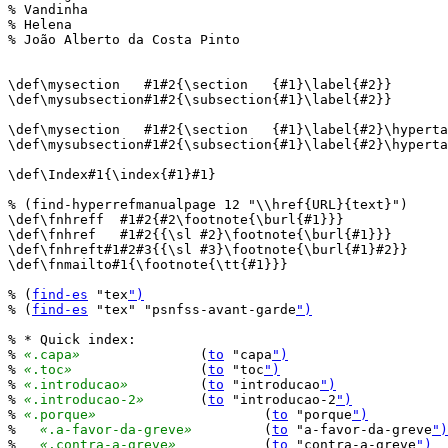
% Vandinha

% Helena

% João Alberto da Costa Pinto

\def\mysection   #1#2{\section   {#1}\label{#2}}

\def\mysubsection#1#2{\subsection{#1}\label{#2}}

\def\mysection   #1#2{\section   {#1}\label{#2}\hyperta
\def\mysubsection#1#2{\subsection{#1}\label{#2}\hyperta
\def\Index#1{\index{#1}#1}

% (find-hyperrefmanualpage 12 "\\href{URL}{text}")

\def\fnhreff  #1#2{#2\footnote{\burl{#1}}}

\def\fnhref   #1#2{{\sl #2}\footnote{\burl{#1}}}

\def\fnhreft#1#2#3{{\sl #3}\footnote{\burl{#1}#2}}

\def\fnmailto#1{\footnote{\tt{#1}}}

% (
find-es
 "tex
")
% (
find-es
 "tex" "psnfss-avant-garde
")
% * Quick index:

% 
«
.capa
»
		(
to
 "capa
")
% 
«
.toc
»
		(
to
 "toc
")
% 
«
.introducao
»
		(
to
 "introducao
")
% 
«
.introducao-2
»
	(
to
 "introducao-2
")
% 
«
.porque
»
			(
to
 "porque
")
%   
«
.a-favor-da-greve
»
		(
to
 "a-favor-da-greve
")
%   
«
.contra-a-greve
»
		(
to
 "contra-a-greve
")