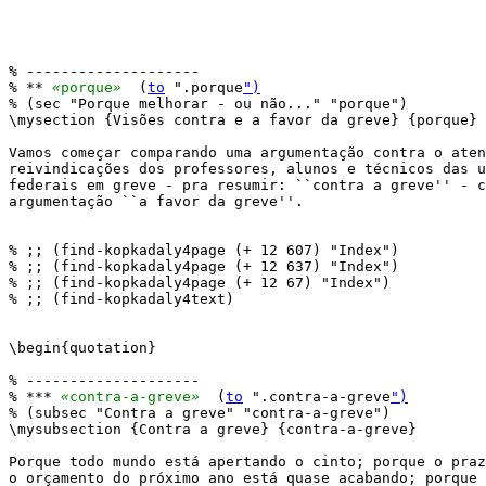
% --------------------

% ** 
«
porque
»
  (
to
 ".porque
")
% (sec "Porque melhorar - ou não..." "porque")

\mysection {Visões contra e a favor da greve} {porque}

Vamos começar comparando uma argumentação contra o aten
reivindicações dos professores, alunos e técnicos das u
federais em greve - pra resumir: ``contra a greve'' - c
argumentação ``a favor da greve''.

% ;; (find-kopkadaly4page (+ 12 607) "Index")

% ;; (find-kopkadaly4page (+ 12 637) "Index")

% ;; (find-kopkadaly4page (+ 12 67) "Index")

% ;; (find-kopkadaly4text)

\begin{quotation}

% --------------------

% *** 
«
contra-a-greve
»
  (
to
 ".contra-a-greve
")
% (subsec "Contra a greve" "contra-a-greve")

\mysubsection {Contra a greve} {contra-a-greve}

Porque todo mundo está apertando o cinto; porque o praz
o orçamento do próximo ano está quase acabando; porque 