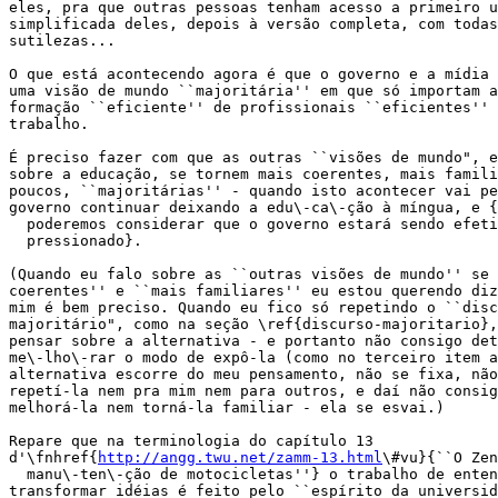
eles, pra que outras pessoas tenham acesso a primeiro u
simplificada deles, depois à versão completa, com todas
sutilezas...

O que está acontecendo agora é que o governo e a mídia 
uma visão de mundo ``majoritária'' em que só importam a
formação ``eficiente'' de profissionais ``eficientes'' 
trabalho.

É preciso fazer com que as outras ``visões de mundo", e
sobre a educação, se tornem mais coerentes, mais famili
poucos, ``majoritárias'' - quando isto acontecer vai pe
governo continuar deixando a edu\-ca\-ção à míngua, e {
  poderemos considerar que o governo estará sendo efeti
  pressionado}.

(Quando eu falo sobre as ``outras visões de mundo'' se 
coerentes'' e ``mais familiares'' eu estou querendo diz
mim é bem preciso. Quando eu fico só repetindo o ``disc
majoritário", como na seção \ref{discurso-majoritario},
pensar sobre a alternativa - e portanto não consigo det
me\-lho\-rar o modo de expô-la (como no terceiro item a
alternativa escorre do meu pensamento, não se fixa, não
repetí-la nem pra mim nem para outros, e daí não consig
melhorá-la nem torná-la familiar - ela se esvai.)

Repare que na terminologia do capítulo 13

d'\fnhref{
http://angg.twu.net/zamm-13.html
\#vu}{``O Zen
  manu\-ten\-ção de motocicletas''} o trabalho de enten
transformar idéias é feito pelo ``espírito da universid