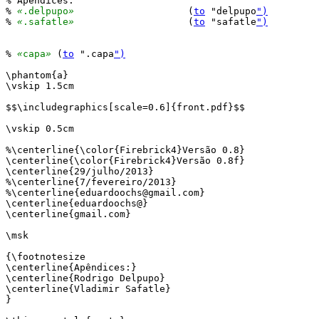
% Apêndices:

% 
«
.delpupo
»
			(
to
 "delpupo
")
% 
«
.safatle
»
			(
to
 "safatle
")
% 
«
capa
»
 (
to
 ".capa
")
\phantom{a}

\vskip 1.5cm

$$\includegraphics[scale=0.6]{front.pdf}$$

\vskip 0.5cm

%\centerline{\color{Firebrick4}Versão 0.8}

\centerline{\color{Firebrick4}Versão 0.8f}

\centerline{29/julho/2013}

%\centerline{7/fevereiro/2013}

%\centerline{eduardoochs@gmail.com}

\centerline{eduardoochs@}

\centerline{gmail.com}

\msk

{\footnotesize

\centerline{Apêndices:}

\centerline{Rodrigo Delpupo}

\centerline{Vladimir Safatle}

}
