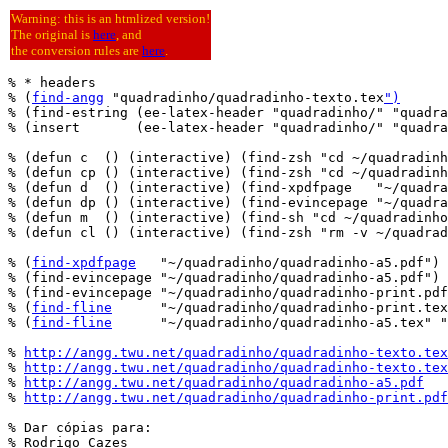
Warning: this is an htmlized version!
The original is
here
, and
the conversion rules are
here
.
% * headers

% (
find-angg
 "quadradinho/quadradinho-texto.tex
")
% (find-estring (ee-latex-header "quadradinho/" "quadra
% (insert       (ee-latex-header "quadradinho/" "quadra
% (defun c  () (interactive) (find-zsh "cd ~/quadradinh
% (defun cp () (interactive) (find-zsh "cd ~/quadradinh
% (defun d  () (interactive) (find-xpdfpage   "~/quadra
% (defun dp () (interactive) (find-evincepage "~/quadra
% (defun m  () (interactive) (find-sh "cd ~/quadradinho
% (defun cl () (interactive) (find-zsh "rm -v ~/quadrad
% (
find-xpdfpage
   "~/quadradinho/quadradinho-a5.pdf")

% (find-evincepage "~/quadradinho/quadradinho-a5.pdf")

% (find-evincepage "~/quadradinho/quadradinho-print.pdf
% (
find-fline
      "~/quadradinho/quadradinho-print.tex
% (
find-fline
      "~/quadradinho/quadradinho-a5.tex" "
% 
http://angg.twu.net/quadradinho/quadradinho-texto.tex
% 
http://angg.twu.net/quadradinho/quadradinho-texto.tex
% 
http://angg.twu.net/quadradinho/quadradinho-a5.pdf
% 
http://angg.twu.net/quadradinho/quadradinho-print.pdf
% Dar cópias para:

% Rodrigo Cazes
