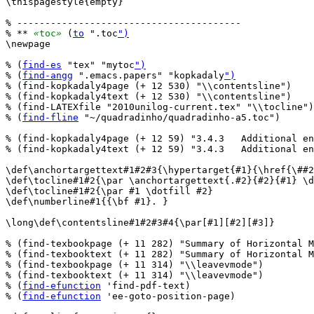
\thispagestyle{empty}

% ----------------------------------------

% ** 
«
toc
»
 (
to
 ".toc
")
\newpage

% (
find-es
 "tex" "mytoc
")
% (
find-angg
 ".emacs.papers" "kopkadaly
")
% (find-kopkadaly4page (+ 12 530) "\\contentsline")

% (find-kopkadaly4text (+ 12 530) "\\contentsline")

% (find-LATEXfile "2010unilog-current.tex" "\\tocline")

% (
find-fline
 "~/quadradinho/quadradinho-a5.toc")

% (find-kopkadaly4page (+ 12 59) "3.4.3   Additional en
% (find-kopkadaly4text (+ 12 59) "3.4.3   Additional en
\def\anchortargettext#1#2#3{\hypertarget{#1}{\href{\##2
\def\tocline#1#2{\par \anchortargettext{.#2}{#2}{#1} \d
\def\tocline#1#2{\par #1 \dotfill #2}

\def\numberline#1{{\bf #1}. }

\long\def\contentsline#1#2#3#4{\par[#1][#2][#3]}

% (find-texbookpage (+ 11 282) "Summary of Horizontal M
% (find-texbooktext (+ 11 282) "Summary of Horizontal M
% (find-texbookpage (+ 11 314) "\\leavevmode")

% (find-texbooktext (+ 11 314) "\\leavevmode")

% (
find-efunction
 'find-pdf-text)

% (
find-efunction
 'ee-goto-position-page)
