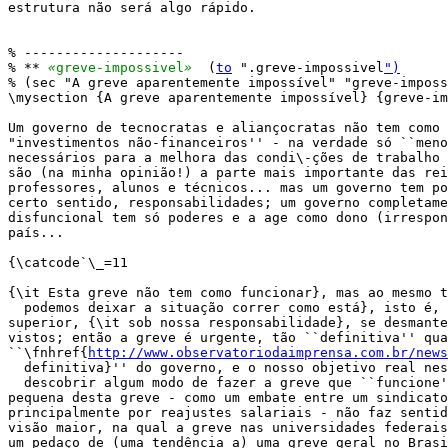
estrutura não será algo rápido.

% --------------------

% ** 
«
greve-impossivel
»
  (
to
 ".greve-impossivel
")
% (sec "A greve aparentemente impossível" "greve-imposs
\mysection {A greve aparentemente impossível} {greve-im
Um governo de tecnocratas e aliançocratas não tem como 
"investimentos não-financeiros'' - na verdade só ``meno
necessários para a melhora das condi\-ções de trabalho 
são (na minha opinião!) a parte mais importante das rei
professores, alunos e técnicos... mas um governo tem po
certo sentido, responsabilidades; um governo completame
disfuncional tem só poderes e a age como dono (irrespon
país...

{\catcode`\_=11

{\it Esta greve não tem como funcionar}, mas ao mesmo t
  podemos deixar a situação correr como está}, isto é, 
superior, {\it sob nossa responsabilidade}, se desmante
vistos; então a greve é urgente, tão ``definitiva'' qua
``\fnhref{
http://www.observatoriodaimprensa.com.br/news
  definitiva}'' do governo, e o nosso objetivo real nes
  descobrir algum modo de fazer a greve que ``funcione'
pequena desta greve - como um embate entre um sindicato
principalmente por reajustes salariais - não faz sentid
visão maior, na qual a greve nas universidades federais
um pedaço de (uma tendência a) uma greve geral no Brasi