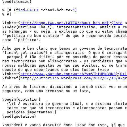
\end{itemize}

% [# (
find-LATEX
 "chaui-hch.tex
")
% #]

\fnhref{
http://angg.twu.net/LATEX/chaui-hch.pdf}{Este
 a
\Index{Marilena Chauí}, interessantíssimo, analisa a re
às Finanças - ou seja, a exclusão do que eu estou chama
``política no bom sentido'' do que é reconhecido social
como ``política".

Acho que é bem claro que temos um governo de tecnocrata
"finan\-ço\-cratas") e aliançocratas. O que é intrigant
  porque} é tão difícil pôr em posições de poder pessoa
nem tecnocratas nem aliançocratas - os candidatos que n
nossas melhoras apostas ou não são eleitos, ou se trans
oposto do que esperávamos que eles fossem (vide

\fnhref{
http://www.youtube.com/watch?v=5ThtUMN39K8}{Dil
\fnhref{
http://outrorisco.wordpress.com/2012/07/10/a-gr
Ao invés de ficarmos discutindo o porquê disto vou enun
seguinte, como uma premissa ou um fato,

\begin{quotation}

  {\it A estrutura de governo atual, e o sistema eleito
  fazem com que só tecnocratas e aliançocratas possam c
  posições importantes.}

\end{quotation}

\noindent e vamos discutir como lidar com isto, já que 