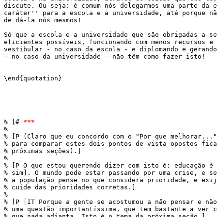
discute. Ou seja: é comum nós delegarmos uma parte da e
caráter'' para a escola e a universidade, até porque nã
de dá-la nós mesmos!

Só que a escola e a universidade que são obrigadas a se
eficientes possíveis, funcionando com menos recursos e 
vestibular - no caso da escola - e diplomando e gerando
- no caso da universidade - não têm como fazer isto!

\end{quotation}

% [# 
*
*
*
% 

% [P (Claro que eu concordo com o "Por que melhorar..."
% para comparar estes dois pontos de vista opostos fica
% próximas seções).]

% 

% [P O que estou querendo dizer com isto é: educação é 
% sim]. O mundo pode estar passando por uma crise, e se
% a população pense no que considera prioridade, e exij
% cuide das prioridades corretas.]

% 

% [P [IT Porque a gente se acostumou a não pensar e não
% uma questão importantíssima, que tem bastante a ver c
% que nada adianta. Isto é o tema da próxima seção.]
