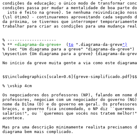
condições da educação; o único modo de transformar conc
condições passa por mudar a mentalidade de boa parte do
  isto é feito na greve}. Se nenhuma reivindicação noss
{\sl ótimo} - continuaremos aproveitando cada segundo d
da próxima, se tivermos que interromper temporariamente
trabalhar para criar as condições para uma mudança real
% --------------------

% ** 
«
diagrama-da-greve
»
  (
to
 ".diagrama-da-greve
")
% (sec "Um diagrama para a greve" "diagrama-da-greve")

\mysection {Um diagrama para a greve} {diagrama-da-grev
No início da greve muita gente a via como este diagrama
$$\includegraphics[scale=0.6]{greve-simplificado.pdf}$$

% \vskip 4cm

Os negociadores dos professores (NP), falando em nome d
professores, negociam com um negociador do governo (NG)
nome da Dilma (D) e do governo em geral. Os professores
braços, o governo fica incomodado, o NP diz ``queremos 
salários!", ou ``queremos que vocês nos tratem melhor!"
acontece.

Mas pra uma descrição minimamente realista precisamos d
diagrama bem mais complicado.
