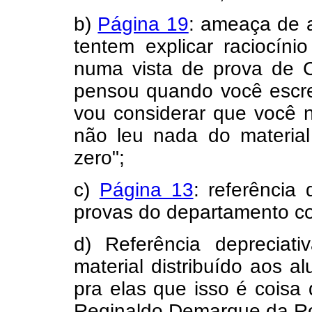
b)
Página 19
: ameaça de a
tentem explicar raciocíni
numa vista de prova de C
pensou quando você escr
vou considerar que você 
não leu nada do materia
zero";
c)
Página 13
: referência
provas do departamento c
d) Referência deprecia
material distribuído aos a
pra elas que isso é coisa
Reginaldo Demarque da R