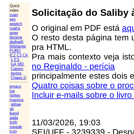
Quick
Solicitação do Saliby
index
main
eev
eepitch
O original em PDF está
aq
maths
angg
O resto desta página tem 
blogme
dednat6
pra HTML.
littlelangs
PURO
Pra mais contexto veja ist
(
C2
,
C3
,
C4
,
λ
,
ES
,
no Reginaldo - perícia
GA
,
MD
,
Caepro
,
textos
,
principalmente estes dois 
Chapa 1
)
Quatro coisas sobre o pro
emacs
lua
Incluir e-mails sobre o liv
(la)tex
maxima
qdraw
git
lean4
agda
11/03/2026, 19:03
forth
squeak
SEI/UFF - 3239339 - Desp
icon