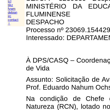
tcl
MINISTÉRIO DA EDUC
tikz
fvwm
FLUMINENSE
debian
irc
contact
DESPACHO
☿
Processo nº 23069.15442
Interessado: DEPARTAM
À DPS/CASQ – Coordenaçã
de Vida
Assunto: Solicitação de A
Prof. Eduardo Nahum Och
Na condição de Chefe 
Natureza (RCN), lotado n