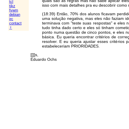
quais são as regras mas não sabe aplicar eles 
tcl
isso com mais detalhes pra eu descobrir como r
tikz
fvwm
(18:39) Então, 70% dos alunos ficavam perdi
debian
uma solução negativa, mas eles não faziam id
irc
terminava com "teste suas respostas" e eles n
contact
tudo tinha dado certo e eles só tinham cometi
☿
ponto numa questão de cinco pontos, e eles nu
básica. Eu queria encontrar critérios de co
resolver. E eu queria ajustar esses critérios
estabeleceriam PRIORIDADES.
[[]]s,
Eduardo Ochs