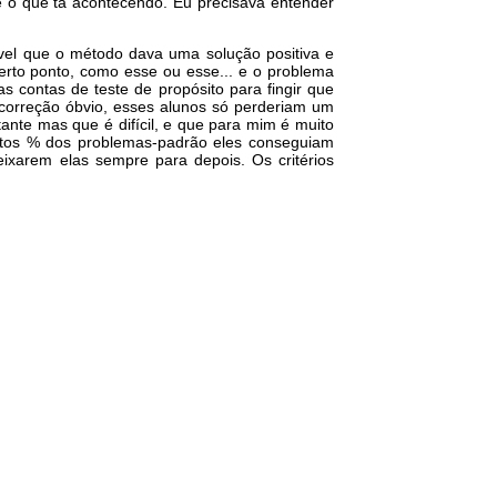
o é o que tá acontecendo. Eu precisava entender
vel que o método dava uma solução positiva e
erto ponto, como esse ou esse... e o problema
s contas de teste de propósito para fingir que
e correção óbvio, esses alunos só perderiam um
ante mas que é difícil, e que para mim é muito
antos % dos problemas-padrão eles conseguiam
eixarem elas sempre para depois. Os critérios