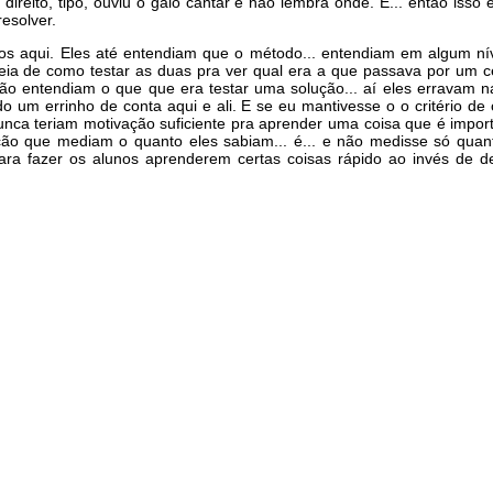
direito, tipo, ouviu o galo cantar e não lembra onde. É... então iss
esolver.
dos aqui. Eles até entendiam que o método... entendiam em algum ní
eia de como testar as duas pra ver qual era a que passava por um c
ão entendiam o que que era testar uma solução... aí eles erravam na
do um errinho de conta aqui e ali. E se eu mantivesse o o critério d
nca teriam motivação suficiente pra aprender uma coisa que é import
rreção que mediam o quanto eles sabiam... é... e não medisse só qu
 para fazer os alunos aprenderem certas coisas rápido ao invés de d