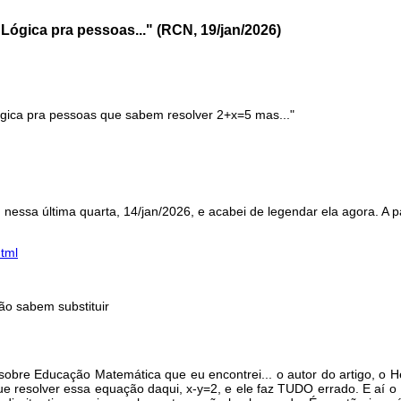
ógica pra pessoas..." (RCN, 19/jan/2026)
ica pra pessoas que sabem resolver 2+x=5 mas..."
ssa última quarta, 14/jan/2026, e acabei de legendar ela agora. A pág
html
o sabem substituir
 sobre Educação Matemática que eu encontrei... o autor do artigo, o H
ue resolver essa equação daqui, x-y=2, e ele faz TUDO errado. E aí 