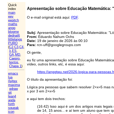
Quick
Apresentação sobre Educação Matemática: "L
index
main
eev
O e-mail original está aqui:
PDF
.
eepitch
maths
angg
blogme
Subj:
Apresentação sobre Educação Matemática: "Lóg
dednat6
From:
Eduardo Nahum Ochs
littlelangs
Date:
19 de janeiro de 2026 às 00:10
PURO
Para:
rcn-uff@googlegroups.com
(
C2
,
C3
,
C4
,
λ
,
ES
,
Oi gente,
GA
,
MD
,
Caepro
,
eu fiz uma apresentação sobre Educação Matemática ne
textos
,
vídeo, outros links, etc, é essa aqui:
Chapa 1
)
https://anggtwu.net/2026-logica-para-pessoas.
emacs
lua
O título da apresentação foi:
(la)tex
maxima
Lógica pra pessoas que sabem resolver 2+x=5 mas nã
qdraw
x por 3 em 2+x=5
git
lean4
e aqui tem dois trechos:
agda
forth
(16:42) Isso aqui é um dos artigos mais legais
squeak
de 14, 15 anos... e aí tem um aluno que tem q
icon