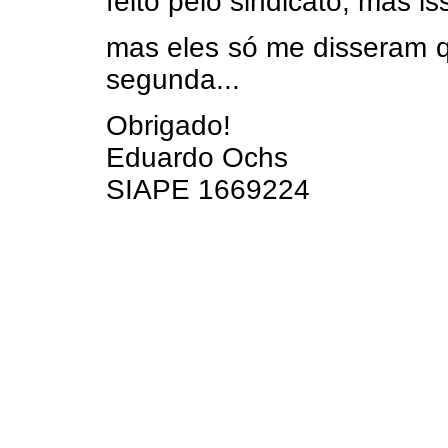
feito pelo sindicato, mas i
mas eles só me disseram q
segunda...
Obrigado!
Eduardo Ochs
SIAPE 1669224