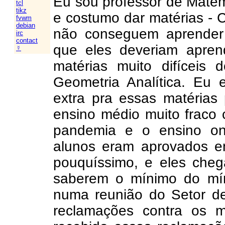
Eu sou professor de Matem
tcl
tikz
e costumo dar matérias - C
fvwm
debian
não conseguem aprender
irc
contact
que eles deveriam apre
☿
matérias muito difíceis 
Geometria Analítica. Eu 
extra pra essas matérias
ensino médio muito fraco 
pandemia e o ensino onl
alunos eram aprovados e
pouquíssimo, e eles che
saberem o mínimo do mí
numa reunião do Setor d
reclamações contra os 