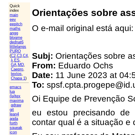
Quick
Orientações sobre ass
index
main
eev
eepitch
O e-mail original está aqui
maths
angg
blogme
dednat6
littlelangs
PURO
Subj:
Orientações sobre a
(
C2
,
C3
,
C4
,
λ
,
ES
,
From:
Eduardo Ochs
GA
,
MD
,
Caepro
,
Date:
11 June 2023 at 04:
textos
,
Chapa 1
)
To:
spsf.cpta.progepe@id.u
emacs
lua
(la)tex
Oi Equipe de Prevenção Só
maxima
qdraw
git
eu estou precisando de 
lean4
agda
contar qual é a situação e
forth
squeak
icon