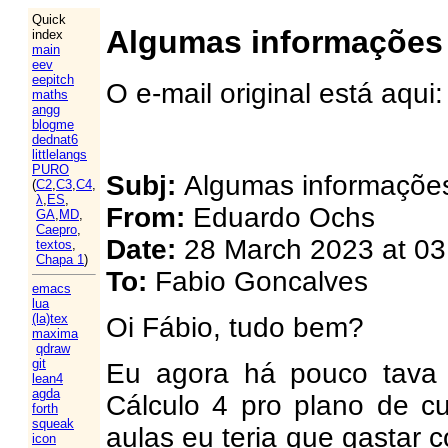
Quick
Algumas informações 
index
main
eev
eepitch
O e-mail original está aqui
maths
angg
blogme
dednat6
littlelangs
PURO
Subj:
Algumas informações
(
C2
,
C3
,
C4
,
λ
,
ES
,
From:
Eduardo Ochs
GA
,
MD
,
Caepro
,
Date:
28 March 2023 at 03
textos
,
Chapa 1
)
To:
Fabio Goncalves
emacs
lua
(la)tex
Oi Fábio, tudo bem?
maxima
qdraw
git
Eu agora há pouco tava
lean4
agda
Cálculo 4 pro plano de cu
forth
squeak
aulas eu teria que gastar c
icon