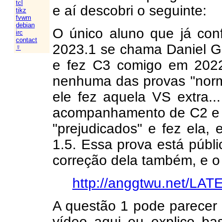
tcl
e aí descobri o seguinte:
tikz
fvwm
debian
O único aluno que já con
irc
contact
2023.1 se chama Daniel G
☿
e fez C3 comigo em 2022
nenhuma das provas "norma
ele fez aquela VS extra..
acompanhamento de C2 e C
"prejudicados" e fez ela,
1.5. Essa prova está públi
correção dela também, e o l
http://anggtwu.net/LA
A questão 1 pode parecer 
vídeo aqui eu explico ba