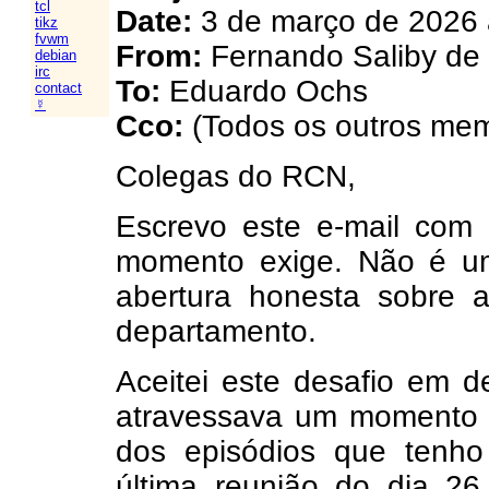
tcl
Date:
3 de março de 2026 
tikz
fvwm
From:
Fernando Saliby de
debian
irc
To:
Eduardo Ochs
contact
☿
Cco:
(Todos os outros me
Colegas do RCN,
Escrevo este e-mail com 
momento exige. Não é u
abertura honesta sobre 
departamento.
Aceitei este desafio em 
atravessava um momento d
dos episódios que tenho
última reunião do dia 26 