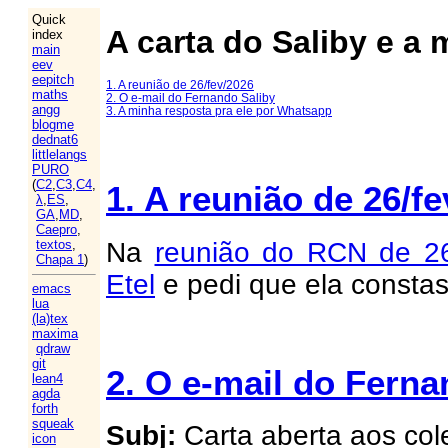
Quick
A carta do Saliby e a 
index
main
eev
eepitch
1. A reunião de 26/fev/2026
maths
2. O e-mail do Fernando Saliby
angg
3. A minha resposta pra ele por Whatsapp
blogme
dednat6
littlelangs
PURO
(
C2
,
C3
,
C4
,
1. A reunião de 26/f
λ
,
ES
,
GA
,
MD
,
Caepro
,
Na
reunião do RCN de 26
textos
,
Chapa 1
)
Etel
e pedi que ela constas
emacs
lua
(la)tex
maxima
qdraw
git
2. O e-mail do Ferna
lean4
agda
forth
squeak
Subj:
Carta aberta aos co
icon