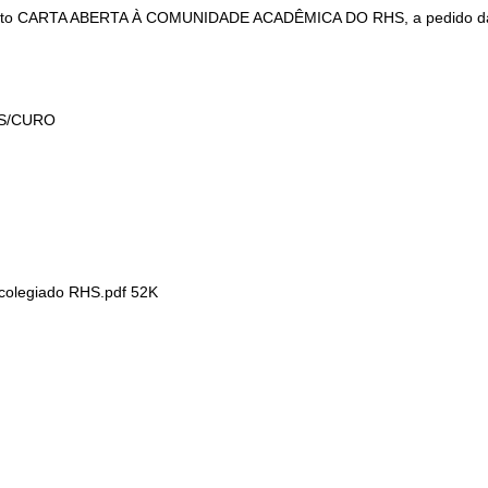
umento CARTA ABERTA À COMUNIDADE ACADÊMICA DO RHS, a pedido da
RHS/CURO
colegiado RHS.pdf 52K