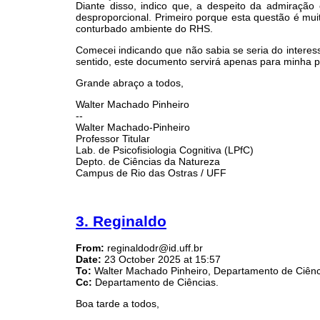
Diante disso, indico que, a despeito da admiraçã
desproporcional. Primeiro porque esta questão é mui
conturbado ambiente do RHS.
Comecei indicando que não sabia se seria do interess
sentido, este documento servirá apenas para minha pr
Grande abraço a todos,
Walter Machado Pinheiro
--
Walter Machado-Pinheiro
Professor Titular
Lab. de Psicofisiologia Cognitiva (LPfC)
Depto. de Ciências da Natureza
Campus de Rio das Ostras / UFF
3. Reginaldo
From:
reginaldodr@id.uff.br
Date:
23 October 2025 at 15:57
To:
Walter Machado Pinheiro, Departamento de Ciênc
Cc:
Departamento de Ciências.
Boa tarde a todos,