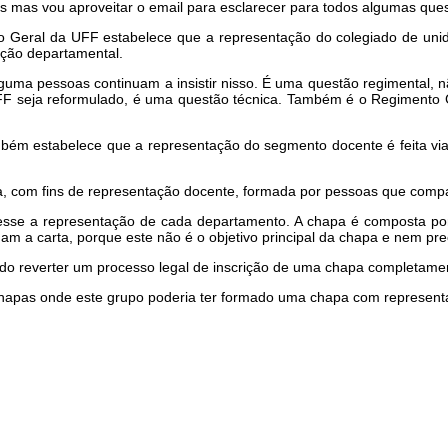
s mas vou aproveitar o email para esclarecer para todos algumas ques
to Geral da UFF estabelece que a representação do colegiado de uni
tação departamental.
lguma pessoas continuam a insistir nisso. É uma questão regimental,
F seja reformulado, é uma questão técnica. Também é o Regimento 
mbém estabelece que a representação do segmento docente é feita vi
a, com fins de representação docente, formada por pessoas que comp
vesse a representação de cada departamento. A chapa é composta p
am a carta, porque este não é o objetivo principal da chapa e nem prec
ando reverter um processo legal de inscrição de uma chapa completamen
chapas onde este grupo poderia ter formado uma chapa com representa