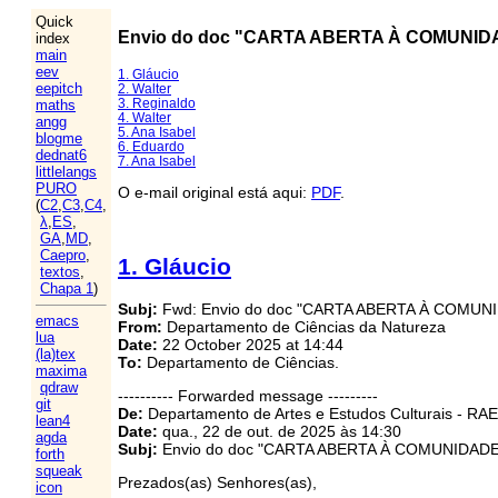
Quick
Envio do doc "CARTA ABERTA À COMUNIDA
index
main
eev
1. Gláucio
eepitch
2. Walter
3. Reginaldo
maths
4. Walter
angg
5. Ana Isabel
blogme
6. Eduardo
dednat6
7. Ana Isabel
littlelangs
PURO
O e-mail original está aqui:
PDF
.
(
C2
,
C3
,
C4
,
λ
,
ES
,
GA
,
MD
,
Caepro
,
1. Gláucio
textos
,
Chapa 1
)
Subj:
Fwd: Envio do doc "CARTA ABERTA À COMU
emacs
From:
Departamento de Ciências da Natureza
lua
Date:
22 October 2025 at 14:44
(la)tex
To:
Departamento de Ciências.
maxima
qdraw
---------- Forwarded message ---------
git
De:
Departamento de Artes e Estudos Culturais - RAE
lean4
Date:
qua., 22 de out. de 2025 às 14:30
agda
Subj:
Envio do doc "CARTA ABERTA À COMUNIDAD
forth
squeak
Prezados(as) Senhores(as),
icon