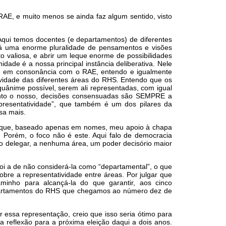
AE, e muito menos se ainda faz algum sentido, visto
Aqui temos docentes (e departamentos) de diferentes
há uma enorme pluralidade de pensamentos e visões
o valiosa, e abrir um leque enorme de possibilidades
idade é a nossa principal instância deliberativa. Nele
 e, em consonância com o RAE, entendo e igualmente
ividade das diferentes áreas do RHS. Entendo que os
uânime possível, serem ali representadas, com igual
quanto o nosso, decisões consensuadas são SEMPRE a
resentatividade”, que também é um dos pilares da
sa mais.
porque, baseado apenas em nomes, meu apoio à chapa
! Porém, o foco não é este. Aqui falo de democracia
ão delegar, a nenhuma área, um poder decisório maior
oi a de não considerá-la como “departamental”, o que
obre a representatividade entre áreas. Por julgar que
minho para alcançá-la do que garantir, aos cinco
epartamentos do RHS que chegamos ao número dez de
r essa representação, creio que isso seria ótimo para
 reflexão para a próxima eleição daqui a dois anos.