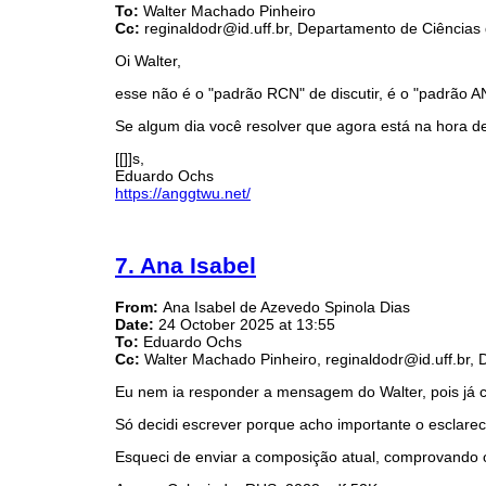
To:
Walter Machado Pinheiro
Cc:
reginaldodr@id.uff.br, Departamento de Ciências
Oi Walter,
esse não é o "padrão RCN" de discutir, é o "padrão AN
Se algum dia você resolver que agora está na hora de 
[[]]s,
Eduardo Ochs
https://anggtwu.net/
7. Ana Isabel
From:
Ana Isabel de Azevedo Spinola Dias
Date:
24 October 2025 at 13:55
To:
Eduardo Ochs
Cc:
Walter Machado Pinheiro, reginaldodr@id.uff.br,
Eu nem ia responder a mensagem do Walter, pois já 
Só decidi escrever porque acho importante o esclare
Esqueci de enviar a composição atual, comprovando 