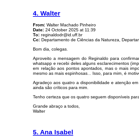
4. Walter
From:
Walter Machado Pinheiro
Date:
24 October 2025 at 11:39
To:
reginaldodr@id.uff.br
Cc:
Departamento de Ciências da Natureza, Departa
Bom dia, colegas.
Aproveito a mensagem do Reginaldo para confirmar
whatsapp e recebi deles alguns esclarecimentos (imp
em relação aos pontos apontados, mas o mais impo
mesmo as mais espinhosas... Isso, para mim, é mot
Agradeço aos quatro a disponibilidade e atenção em
ainda são críticos para mim.
Tenho certeza que os quatro seguem disponíveis para 
Grande abraço a todos,
Walter
5. Ana Isabel