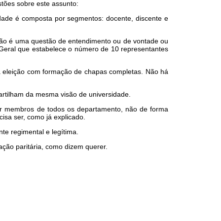
tões sobre este assunto:
dade é composta por segmentos: docente, discente e
 não é uma questão de entendimento ou de vontade ou
Geral que estabelece o número de 10 representantes
a eleição com formação de chapas completas. Não há
artilham da mesma visão de universidade.
or membros de todos os departamento, não de forma
isa ser, como já explicado.
te regimental e legítima.
ção paritária, como dizem querer.