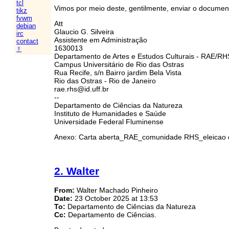
tcl
Vimos por meio deste, gentilmente, enviar o doc
tikz
fvwm
Att
debian
Glaucio G. Silveira
irc
Assistente em Administração
contact
1630013
☿
Departamento de Artes e Estudos Culturais - RAE/
Campus Universitário de Rio das Ostras
Rua Recife, s/n Bairro jardim Bela Vista
Rio das Ostras - Rio de Janeiro
rae.rhs@id.uff.br
--
Departamento de Ciências da Natureza
Instituto de Humanidades e Saúde
Universidade Federal Fluminense
Anexo: Carta aberta_RAE_comunidade RHS_eleicao 
2. Walter
From:
Walter Machado Pinheiro
Date:
23 October 2025 at 13:53
To:
Departamento de Ciências da Natureza
Cc:
Departamento de Ciências.