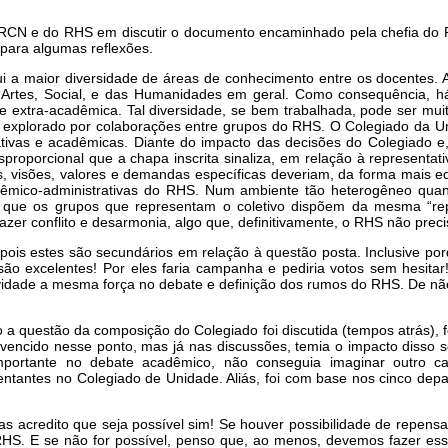
o RCN e do RHS em discutir o documento encaminhado pela chefia do R
o para algumas reflexões.
ui a maior diversidade de áreas de conhecimento entre os docentes. 
 Artes, Social, e das Humanidades em geral. Como consequência, 
 extra-acadêmica. Tal diversidade, se bem trabalhada, pode ser muit
ido explorado por colaborações entre grupos do RHS. O Colegiado da Un
trativas e acadêmicas. Diante do impacto das decisões do Colegiado
oporcional que a chapa inscrita sinaliza, em relação à representat
, visões, valores e demandas específicas deveriam, da forma mais eq
 acadêmico-administrativas do RHS. Num ambiente tão heterogêneo 
 que os grupos que representam o coletivo dispõem da mesma “rep
er conflito e desarmonia, algo que, definitivamente, o RHS não preci
ois estes são secundários em relação à questão posta. Inclusive 
são excelentes! Por eles faria campanha e pediria votos sem hesitar
etividade a mesma força no debate e definição dos rumos do RHS. De n
a questão da composição do Colegiado foi discutida (tempos atrás), f
o vencido nesse ponto, mas já nas discussões, temia o impacto disso s
mportante no debate acadêmico, não conseguia imaginar outro ca
tantes no Colegiado de Unidade. Aliás, foi com base nos cinco d
as acredito que seja possível sim! Se houver possibilidade de repensa
RHS. E se não for possível, penso que, ao menos, devemos fazer essa