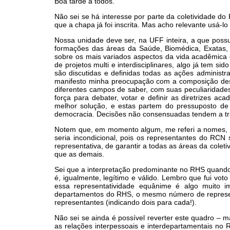
Boa tarde a todos.
Não sei se há interesse por parte da coletividade d
que a chapa já foi inscrita. Mas acho relevante usá-l
Nossa unidade deve ser, na UFF inteira, a que poss
formações das áreas da Saúde, Biomédica, Exatas,
sobre os mais variados aspectos da vida acadêmica e
de projetos multi e interdisciplinares, algo já tem s
são discutidas e definidas todas as ações adminis
manifesto minha preocupação com a composição despr
diferentes campos de saber, com suas peculiaridades
força para debater, votar e definir as diretrizes
melhor solução, e estas partem do pressuposto de
democracia. Decisões não consensuadas tendem a traz
Notem que, em momento algum, me referi a nomes, p
seria incondicional, pois os representantes do RCN 
representativa, de garantir a todas as áreas da col
que as demais.
Sei que a interpretação predominante no RHS quando 
é, igualmente, legítimo e válido. Lembro que fui vot
essa representatividade equânime é algo muito i
departamentos do RHS, o mesmo número de represen
representantes (indicando dois para cada!).
Não sei se ainda é possível reverter este quadro – m
as relações interpessoais e interdepartamentais no 