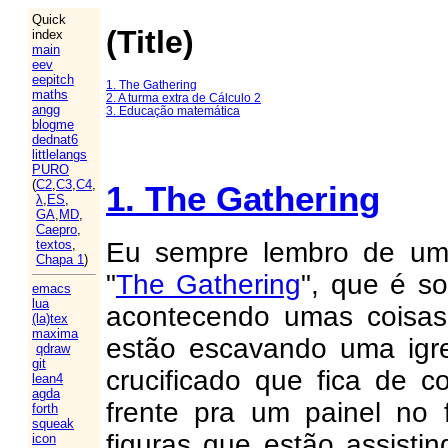
Quick
(Title)
index
main
eev
eepitch
1. The Gathering
maths
2. A turma extra de Cálculo 2
angg
3. Educação matemática
blogme
dednat6
littlelangs
PURO
(
C2
,
C3
,
C4
,
1. The Gathering
λ
,
ES
,
GA
,
MD
,
Caepro
,
Eu sempre lembro de um 
textos
,
Chapa 1
)
"
The Gathering
", que é s
emacs
lua
acontecendo umas coisas 
(la)tex
maxima
estão escavando uma igre
qdraw
git
crucificado que fica de c
lean4
agda
frente pra um painel no 
forth
squeak
figuras que estão assisti
icon