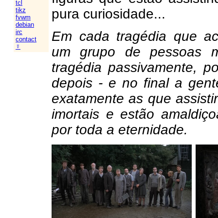
tcl
pura curiosidade...
tikz
fvwm
debian
irc
Em cada tragédia que ac
contact
☿
um grupo de pessoas mi
tragédia passivamente, p
depois - e no final a ge
exatamente as que assistir
imortais e estão amaldiç
por toda a eternidade.