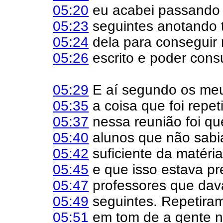
05:20
eu acabei passando 
05:23
seguintes anotando 
05:24
dela para conseguir r
05:26
escrito e poder consu
05:29
E aí segundo os meu
05:35
a coisa que foi repe
05:37
nessa reunião foi qu
05:40
alunos que não sab
05:42
suficiente da matéria
05:45
e que isso estava pr
05:47
professores que dav
05:49
seguintes. Repetiram
05:51
em tom de a gente n