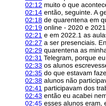
02:12
muito o que acontece
02:14
então, seguinte. A g
02:18
de quarentena em qu
02:19
online - 2020 e 2021
02:21
e em 2022.1 as aula
02:27
a ser presenciais. En
02:29
quarentena as minha
02:31
Telegram, porque eu
02:33
os alunos escreves
02:35
do que estavam faze
02:38
alunos não participa
02:41
participavam dos trab
02:43
então eu acabei ne
02:45
esses alunos eram, 