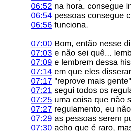
06:52
na hora, consegue in
06:54
pessoas consegue cor
06:56
funciona.
07:00
Bom, então nesse di
07:03
e não sei quê... lemb
07:09
e lembrem dessa hist
07:14
em que eles dissera
07:17
"reprove mais gente"
07:21
segui todos os regul
07:25
uma coisa que não se
07:27
regulamento, eu não
07:29
as pessoas serem pun
07:30
acho que é raro, mas