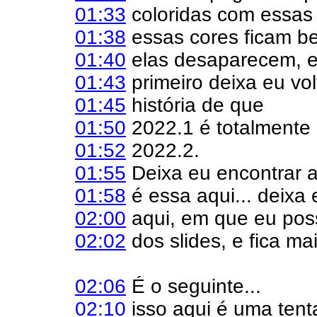
01:33
coloridas com essas 
01:38
essas cores ficam be
01:40
elas desaparecem, e 
01:43
primeiro deixa eu vol
01:45
história de que
01:50
2022.1 é totalmente 
01:52
2022.2.
01:55
Deixa eu encontrar a 
01:58
é essa aqui... deixa
02:00
aqui, em que eu pos
02:02
dos slides, e fica mai
02:06
É o seguinte...
02:10
isso aqui é uma tent