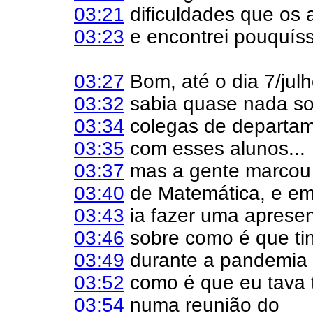
03:21
dificuldades que os 
03:23
e encontrei pouquíss
03:27
Bom, até o dia 7/jul
03:32
sabia quase nada s
03:34
colegas de departam
03:35
com esses alunos...
03:37
mas a gente marcou 
03:40
de Matemática, e em
03:43
ia fazer uma apresen
03:46
sobre como é que tin
03:49
durante a pandemia e
03:52
como é que eu tava t
03:54
numa reunião do