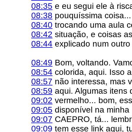
08:35
e eu segui ele à ris
08:38
pouquíssima coisa... 
08:40
trocando uma aula c
08:42
situação, e coisas ass
08:44
explicado num outro 
08:49
Bom, voltando. Vamos
08:54
colorida, aqui. Isso a
08:57
não interessa, mas v
08:59
aqui. Algumas itens 
09:02
vermelho... bom, ess
09:05
disponível na minha 
09:07
CAEPRO, tá... lemb
09:09
tem esse link aqui, 