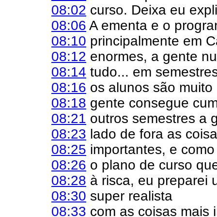
08:02
curso. Deixa eu expl
08:06
A ementa e o progra
08:10
principalmente em Cá
08:12
enormes, a gente nu
08:14
tudo... em semestre
08:16
os alunos são muito
08:18
gente consegue cump
08:21
outros semestres a g
08:23
lado de fora as coi
08:25
importantes, e como 
08:26
o plano de curso que
08:28
à risca, eu preparei
08:30
super realista
08:33
com as coisas mais i