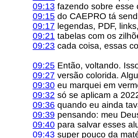
09:13
fazendo sobre esse 
09:15
do CAEPRO tá sendo 
09:17
legendas, PDF, links
09:21
tabelas com os zilhõ
09:23
cada coisa, essas co
09:25
Então, voltando. Isso
09:27
versão colorida. Al
09:30
eu marquei em verme
09:32
só se aplicam a 2022
09:36
quando eu ainda tav
09:39
pensando: meu Deus
09:40
para salvar esses a
09:43
super pouco da maté