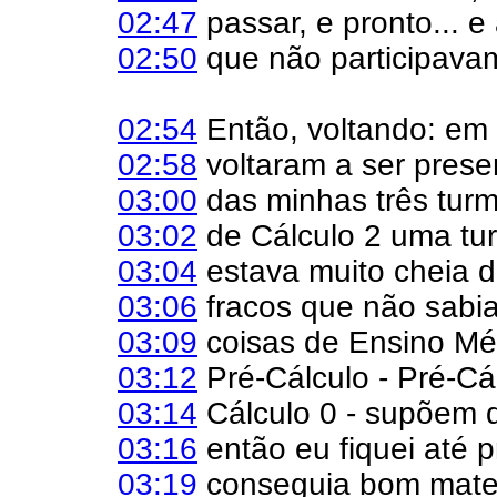
02:47
passar, e pronto... e
02:50
que não participavam
02:54
Então, voltando: em 
02:58
voltaram a ser prese
03:00
das minhas três tur
03:02
de Cálculo 2 uma tur
03:04
estava muito cheia d
03:06
fracos que não sab
03:09
coisas de Ensino Méd
03:12
Pré-Cálculo - Pré-Cá
03:14
Cálculo 0 - supõem 
03:16
então eu fiquei até 
03:19
conseguia bom materi