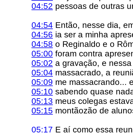
04:52
pessoas de outras un
04:54
Então, nesse dia, e
04:56
ia ser a minha apres
04:58
o Reginaldo e o Rô
05:00
foram contra apresen
05:02
a gravação, e nessa 
05:04
massacrado, a reuniã
05:09
me massacrando... e
05:10
sabendo quase nada
05:13
meus colegas estava
05:15
montãozão de aluno
05:17
E aí como essa reuni