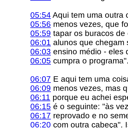
05:54
Aqui tem uma outra c
05:56
menos vezes, que foi
05:59
tapar os buracos de
06:01
alunos que chegam s
06:03
ensino médio - eles 
06:05
cumpra o programa"
06:07
E aqui tem uma coisa
06:09
menos vezes, mas qu
06:11
porque eu achei espe
06:15
é o seguinte: "às ve
06:17
reprovado e no semes
06:20
com outra cabeça". 