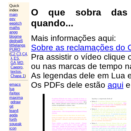
Quick
O que sobra das
index
main
eev
quando...
eepitch
maths
angg
Mais informações aqui:
blogme
dednat6
Sobre as reclamações d
littlelangs
PURO
(
C2
,
C3
,
C4
,
Pra assistir o vídeo clique
λ
,
ES
,
GA
,
MD
,
ou nas marcas de tempo n
Caepro
,
textos
,
As legendas dele em Lua 
Chapa 1
)
Os PDFs dele estão
aqui
emacs
lua
(la)tex
maxima
qdraw
git
lean4
agda
forth
squeak
icon