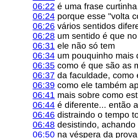
06:22
é uma frase curtinha
06:24
porque esse "volta 
06:26
vários sentidos difer
06:28
um sentido é que no
06:31
ele não só tem
06:34
um pouquinho mais 
06:35
como é que são as m
06:37
da faculdade, como 
06:39
como ele também ap
06:41
mais sobre como estu
06:44
é diferente... então a
06:46
distraindo o tempo t
06:48
desistindo, achando 
06:50
na véspera da prova