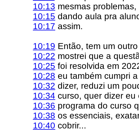
10:13
mesmas problemas, 
10:15
dando aula pra aluno
10:17
assim.
10:19
Então, tem um outro
10:22
mostrei que a quest
10:25
foi resolvida em 202
10:28
eu também cumpri a 
10:32
dizer, reduzi um po
10:34
curso, quer dizer eu 
10:36
programa do curso 
10:38
os essenciais, exat
10:40
cobrir...