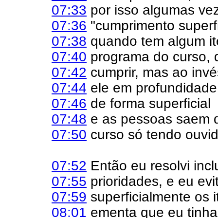
07:33
por isso algumas veze
07:36
"cumprimento superfi
07:38
quando tem algum i
07:40
programa do curso, 
07:42
cumprir, mas ao inv
07:44
ele em profundidade 
07:46
de forma superficial
07:48
e as pessoas saem 
07:50
curso só tendo ouvido
07:52
Então eu resolvi incl
07:55
prioridades, e eu evi
07:59
superficialmente os i
08:01
ementa que eu tinha