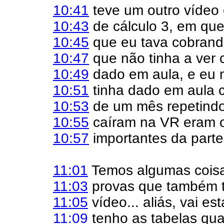
10:41
teve um outro vídeo 
10:43
de cálculo 3, em que
10:45
que eu tava cobrand
10:47
que não tinha a ver 
10:49
dado em aula, e eu 
10:51
tinha dado em aula 
10:53
de um mês repetindo
10:55
caíram na VR eram o
10:57
importantes da parte 
11:01
Temos algumas coisa
11:03
provas que também t
11:05
vídeo... aliás, vai es
11:09
tenho as tabelas qu