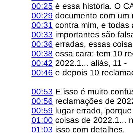
00:25
é essa história. O 
00:29
documento com um m
00:31
contra mim, e todas
00:33
importantes são fals
00:36
erradas, essas cois
00:38
essa cara: tem 10 r
00:42
2022.1... aliás, 11 -
00:46
e depois 10 reclama
00:53
E isso é muito confu
00:56
reclamações de 2022
00:59
lugar errado, porque
01:00
coisas de 2022.1... 
01:03
isso com detalhes.