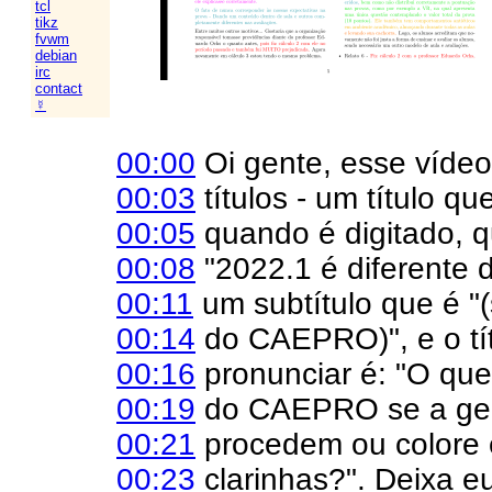
tcl
tikz
fvwm
debian
irc
contact
☿
00:00
Oi gente, esse vídeo
00:03
títulos - um título qu
00:05
quando é digitado, q
00:08
"2022.1 é diferente d
00:11
um subtítulo que é "
00:14
do CAEPRO)", e o tít
00:16
pronunciar é: "O qu
00:19
do CAEPRO se a gen
00:21
procedem ou colore 
00:23
clarinhas?". Deixa e