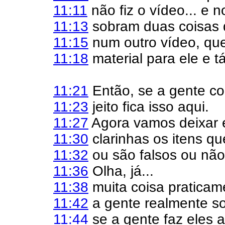
11:11
não fiz o vídeo... e no
11:13
sobram duas coisas q
11:15
num outro vídeo, que
11:18
material para ele e t
11:21
Então, se a gente co
11:23
jeito fica isso aqui.
11:27
Agora vamos deixar
11:30
clarinhas os itens qu
11:32
ou são falsos ou não
11:36
Olha, já...
11:38
muita coisa praticam
11:42
a gente realmente s
11:44
se a gente faz eles 