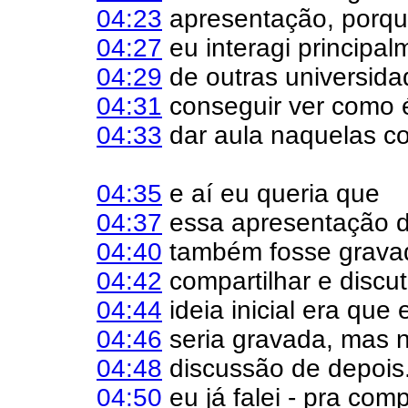
04:23
apresentação, porqu
04:27
eu interagi principa
04:29
de outras universida
04:31
conseguir ver como 
04:33
dar aula naquelas co
04:35
e aí eu queria que
04:37
essa apresentação d
04:40
também fosse grava
04:42
compartilhar e discut
04:44
ideia inicial era que
04:46
seria gravada, mas 
04:48
discussão de depois..
04:50
eu já falei - pra com