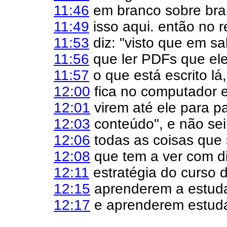
11:46
em branco sobre bra
11:49
isso aqui. então no r
11:53
diz: "visto que em s
11:56
que ler PDFs que ele
11:57
o que está escrito lá
12:00
fica no computador 
12:01
virem até ele para p
12:03
conteúdo", e não sei 
12:06
todas as coisas que
12:08
que tem a ver com di
12:11
estratégia do curso d
12:15
aprenderem a estuda
12:17
e aprenderem estudar 