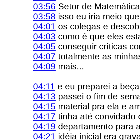
03:56
Setor de Matemática
03:58
isso eu iria meio qu
04:01
os colegas e descobr
04:03
como é que eles esta
04:05
conseguir críticas co
04:07
totalmente as minhas
04:09
mais...
04:11
e eu preparei a beça
04:13
passei o fim de sema
04:15
material pra ela e a
04:17
tinha até convidado o
04:19
departamento para as
04:21
idéia inicial era grav