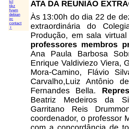
ATA DA REUNIÃO EXTR
tcl
tikz
fvwm
Às 13:00h do dia 22 de de
debian
irc
contact
extraordinária do Cole
☿
Produção, em sala virtua
professores membros p
Ana Paula Barbosa Sobr
Enrique Valdiviezo Viera, 
Mora-Camino, Flávio Sil
Carvalho,Luiz Antônio d
Fernandes Bella.
Repres
Beatriz Medeiros da S
Garritano Reis Drummon
coordenador, o professor 
com a concordância de t