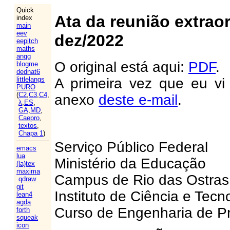
Quick
Ata da reunião extrao
index
main
eev
dez/2022
eepitch
maths
angg
O original está aqui:
PDF
.
blogme
dednat6
A primeira vez que eu vi
littlelangs
PURO
(
C2
,
C3
,
C4
,
anexo
deste e-mail
.
λ
,
ES
,
GA
,
MD
,
Caepro
,
textos
,
Chapa 1
)
Serviço Público Federal
emacs
lua
Ministério da Educação
(la)tex
maxima
Campus de Rio das Ostras
qdraw
git
Instituto de Ciência e Tecn
lean4
agda
Curso de Engenharia de P
forth
squeak
icon