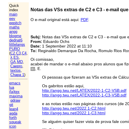
Quick
Notas das VSs extras de C2 e C3 - e-mail qu
index
main
eev
O e-mail original está aqui:
PDF
.
eepitch
maths
angg
blogme
Subj:
Notas das VSs extras de C2 e C3 - e-mail que 
dednat6
From:
Eduardo Ochs
littlelangs
Date:
1 September 2022 at 11:10
PURO
To:
Reginaldo Demarque Da Rocha, Romulo Rios Rosa
(
C2
,
C3
,
C4
,
λ
,
ES
,
Oi comissao,
GA
,
MD
,
acabei de mandar o e-mail abaixo pros alunos que fi
Caepro
,
[[]], E.
textos
,
Chapa 1
)
Oi pessoas que fizeram as VSs extras de Cálcul
emacs
Os gabritos estão aqui,
lua
http://angg.twu.net/LATEX/2022-1-C2-VSB.pdf
(la)tex
http://angg.twu.net/LATEX/2022-1-C3-VSB.pdf
maxima
qdraw
e as notas estão nas páginas dos cursos (de 20
git
http://angg.twu.net/2022.1-C2.html
lean4
http://angg.twu.net/2022.1-C3.html
agda
forth
Se alguém quiser fazer vista de prova fale com
squeak
icon