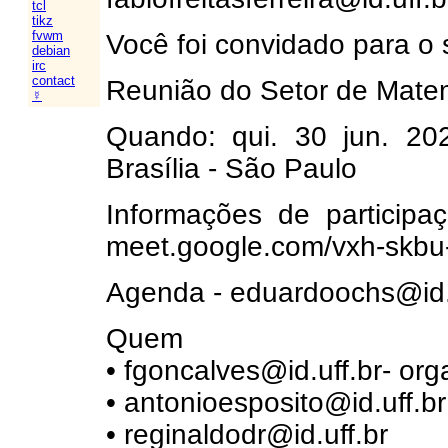
tcl
tikz
fvwm
Você foi convidado para o 
debian
irc
contact
Reunião do Setor de Mate
☿
Quando: qui. 30 jun. 2
Brasília - São Paulo
Informações de particip
meet.google.com/vxh-skbu
Agenda - eduardoochs@id.
Quem
• fgoncalves@id.uff.br- org
• antonioesposito@id.uff.br
• reginaldodr@id.uff.br