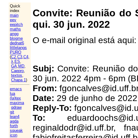
Quick
Convite: Reunião do 
index
main
eev
qui. 30 jun. 2022
eepitch
maths
angg
O e-mail original está aqui
blogme
dednat6
littlelangs
PURO
(
C2
,
C3
,
C4
,
λ
,
ES
,
Subj:
Convite: Reunião do
GA
,
MD
,
Caepro
,
textos
,
30 jun. 2022 4pm - 6pm (B
Chapa 1
)
From:
fgoncalves@id.uff.b
emacs
lua
Date:
29 de junho de 2022
(la)tex
maxima
Reply-To:
fgoncalves@id.uf
qdraw
git
To:
eduardoochs@id.u
lean4
agda
reginaldodr@id.uff.br, fna
forth
squeak
fabiofreitasferreira@id.uff.b
icon