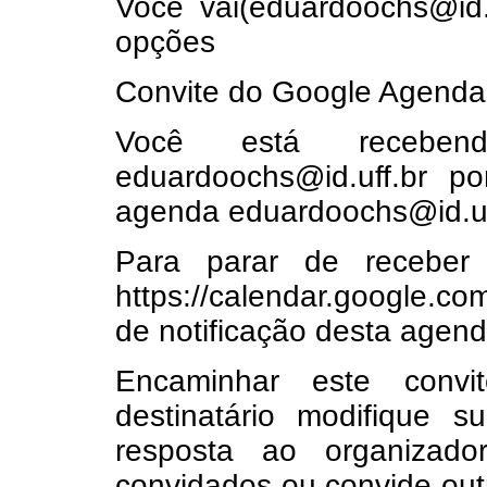
Você vai(eduardoochs@id.
opções
Convite do Google Agenda
Você está receben
eduardoochs@id.uff.br po
agenda eduardoochs@id.uf
Para parar de receber 
https://calendar.google.co
de notificação desta agend
Encaminhar este convi
destinatário modifique
resposta ao organizado
convidados ou convide ou