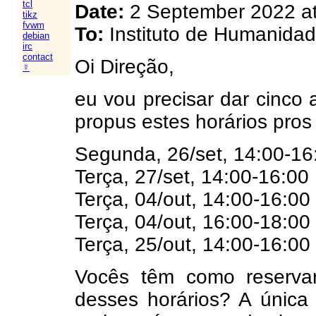
tcl
Date:
2 September 2022 at
tikz
fvwm
To:
Instituto de Humanida
debian
irc
contact
Oi Direção,
☿
eu vou precisar dar cinco
propus estes horários pros
Segunda, 26/set, 14:00-16
Terça, 27/set, 14:00-16:00
Terça, 04/out, 14:00-16:00
Terça, 04/out, 16:00-18:00
Terça, 25/out, 14:00-16:00
Vocês têm como reserv
desses horários? A única