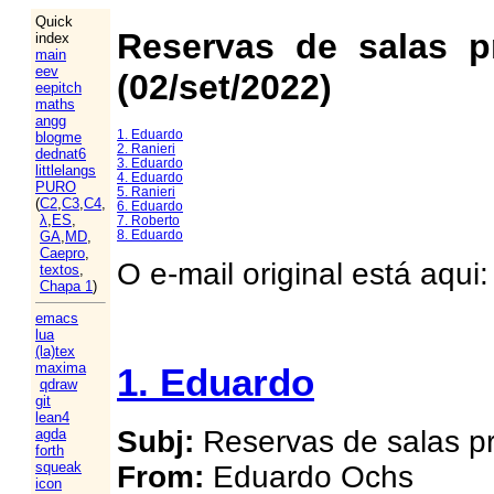
Quick
Reservas de salas p
index
main
eev
(02/set/2022)
eepitch
maths
angg
1. Eduardo
blogme
2. Ranieri
dednat6
3. Eduardo
littlelangs
4. Eduardo
PURO
5. Ranieri
(
C2
,
C3
,
C4
,
6. Eduardo
λ
,
ES
,
7. Roberto
8. Eduardo
GA
,
MD
,
Caepro
,
O e-mail original está aqui
textos
,
Chapa 1
)
emacs
lua
(la)tex
maxima
1. Eduardo
qdraw
git
lean4
Subj:
Reservas de salas pr
agda
forth
squeak
From:
Eduardo Ochs
icon