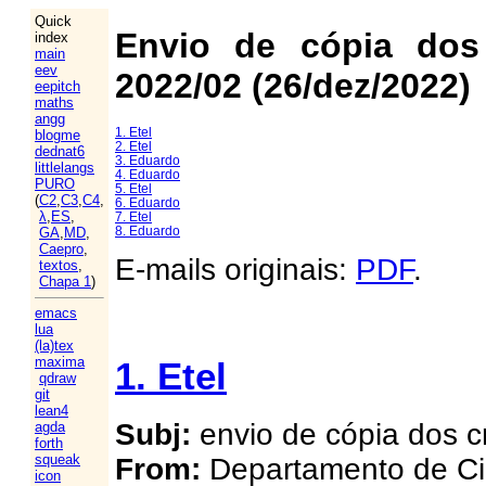
Quick
Envio de cópia dos
index
main
eev
2022/02 (26/dez/2022)
eepitch
maths
angg
1. Etel
blogme
2. Etel
dednat6
3. Eduardo
littlelangs
4. Eduardo
PURO
5. Etel
(
C2
,
C3
,
C4
,
6. Eduardo
λ
,
ES
,
7. Etel
8. Eduardo
GA
,
MD
,
Caepro
,
E-mails originais:
PDF
.
textos
,
Chapa 1
)
emacs
lua
(la)tex
maxima
1. Etel
qdraw
git
lean4
Subj:
envio de cópia dos 
agda
forth
squeak
From:
Departamento de Ci
icon