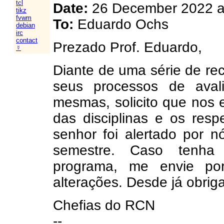
tcl
Date:
26 December 2022 a
tikz
fvwm
To:
Eduardo Ochs
debian
irc
contact
Prezado Prof. Eduardo,
☿
Diante de uma série de re
seus processos de aval
mesmas, solicito que nos
das disciplinas e os resp
senhor foi alertado por n
semestre. Caso tenha
programa, me envie por
alterações. Desde já obriga
Chefias do RCN
--