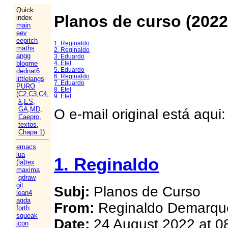
Quick
Planos de curso (2022
index
main
eev
eepitch
1. Reginaldo
maths
2. Reginaldo
angg
3. Eduardo
4. Etel
blogme
5. Eduardo
dednat6
6. Reginaldo
littlelangs
7. Eduardo
PURO
8. Etel
(
C2
,
C3
,
C4
,
9. Etel
λ
,
ES
,
GA
,
MD
,
O e-mail original está aqui
Caepro
,
textos
,
Chapa 1
)
emacs
lua
1. Reginaldo
(la)tex
maxima
qdraw
git
Subj:
Planos de Curso
lean4
agda
From:
Reginaldo Demarqu
forth
squeak
Date:
24 August 2022 at 0
icon