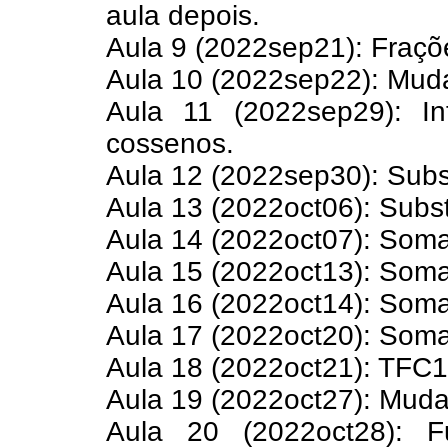
aula depois.
Aula 9 (2022sep21): Fraçõe
Aula 10 (2022sep22): Muda
Aula 11 (2022sep29): I
cossenos.
Aula 12 (2022sep30): Subst
Aula 13 (2022oct06): Subst
Aula 14 (2022oct07): Som
Aula 15 (2022oct13): Som
Aula 16 (2022oct14): Som
Aula 17 (2022oct20): Som
Aula 18 (2022oct21): TFC1
Aula 19 (2022oct27): Mudan
Aula 20 (2022oct28): Fu