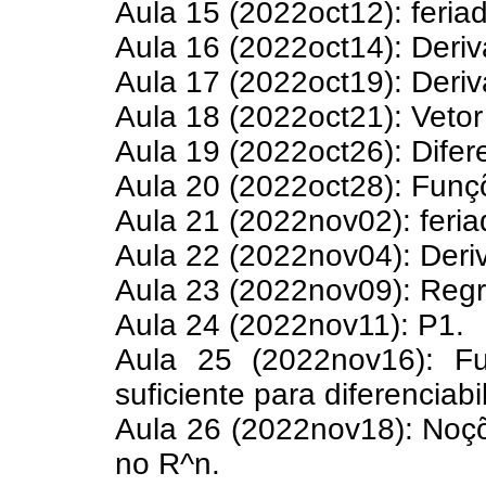
Aula 15 (2022oct12): feria
Aula 16 (2022oct14): Deriv
Aula 17 (2022oct19): Deriv
Aula 18 (2022oct21): Vetor
Aula 19 (2022oct26): Diferen
Aula 20 (2022oct28): Fun
Aula 21 (2022nov02): feria
Aula 22 (2022nov04): Deriv
Aula 23 (2022nov09): Regr
Aula 24 (2022nov11): P1.
Aula 25 (2022nov16): Fu
suficiente para diferenciabi
Aula 26 (2022nov18): Noçõ
no R^n.