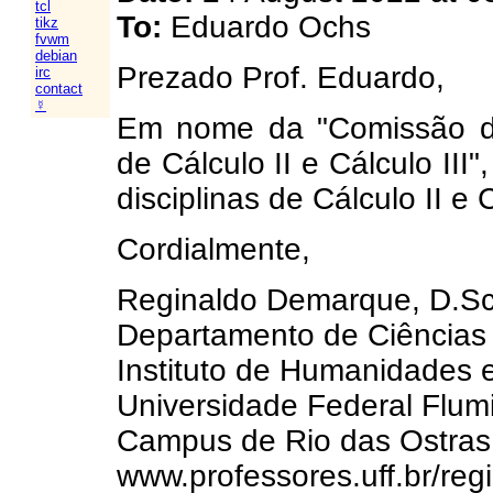
tcl
To:
Eduardo Ochs
tikz
fvwm
debian
Prezado Prof. Eduardo,
irc
contact
☿
Em nome da "Comissão d
de Cálculo II e Cálculo III
disciplinas de Cálculo II e 
Cordialmente,
Reginaldo Demarque, D.Sc
Departamento de Ciências
Instituto de Humanidades
Universidade Federal Flum
Campus de Rio das Ostras
www.professores.uff.br/reg