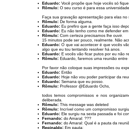
Eduardo:
Você propõe que hoje vocês só fiqu
Rômulo:
O seu curso é para essa universidade
Faça sua gravação apresentação para elas no
Rômulo:
De forma alguma.
Eduardo:
Eu prefiro que a gente faça isso de
Eduardo:
Eu não tenho como me defender em 1
Rômulo:
Com certeza precisamos lhe ouvir.
15 minutos pode ser pouco, realmente. Não acr
Eduardo:
O que vai acontecer é que vocês vão
algo que eu tou tentando resolver há anos.
Eduardo:
E vocês vão ficar putos por eu não rea
Rômulo:
Eduardo, faremos uma reunião entre 
Por favor não coloque suas impressões ou expe
Eduardo:
Então
Eduardo:
Hoje não vou poder participar da re
Eduardo:
Semana que eu posso.
Rômulo:
Professor @Eduardo Ochs,
todos temos compromissos e nos organizamos
deliberada.
Rômulo:
This message was deleted
Rômulo:
Incrível como um compromisso surgiu
Eduardo:
Ele surgiu na sexta passada e foi co
Fernando:
do Amaral: ???
Fernando:
do Amaral: Qual é a pauta da reun
Reginaldo:
Em pauta: