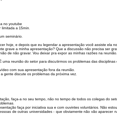
da no youtube
 limitada a 15min.
um seminário.
cer hoje, e depois que eu legendar a apresentação você assiste ela no
ente grave a minha apresentação? Que a discussão não precisa ser gr
nião de não gravar. Vou deixar pra expor as minhas razões na reunião
É uma reunião do setor para discutirmos os problemas das disciplinas 
m vídeo com sua apresentação fora da reunião.
 a gente discute os problemas da próxima vez.
ação, faça-a no seu tempo, não no tempo de todos os colegas do set
roblemas.
sentação faça por iniciativa sua e com ouvintes voluntários. Não estou
essoas de outras universidades - que obviamente não vão aparecer na