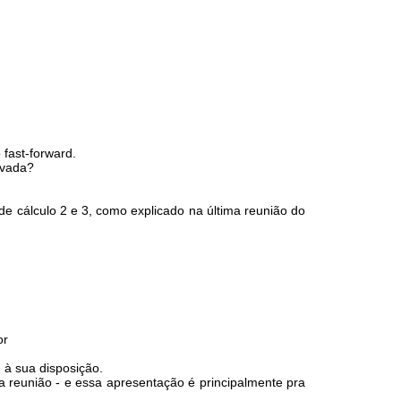
 fast-forward.
avada?
.
de cálculo 2 e 3, como explicado na última reunião do
or
 à sua disposição.
 reunião - e essa apresentação é principalmente pra