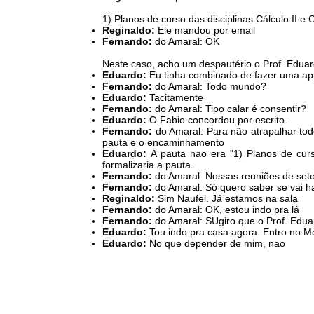
1) Planos de curso das disciplinas Cálculo II e
Reginaldo:
Ele mandou por email
Fernando:
do Amaral: OK
Neste caso, acho um despautério o Prof. Eduar
Eduardo:
Eu tinha combinado de fazer uma ap
Fernando:
do Amaral: Todo mundo?
Eduardo:
Tacitamente
Fernando:
do Amaral: Tipo calar é consentir?
Eduardo:
O Fabio concordou por escrito.
Fernando:
do Amaral: Para não atrapalhar to
pauta e o encaminhamento
Eduardo:
A pauta nao era "1) Planos de curs
formalizaria a pauta.
Fernando:
do Amaral: Nossas reuniões de set
Fernando:
do Amaral: Só quero saber se vai h
Reginaldo:
Sim Naufel. Já estamos na sala
Fernando:
do Amaral: OK, estou indo pra lá
Fernando:
do Amaral: SUgiro que o Prof. Edu
Eduardo:
Tou indo pra casa agora. Entro no M
Eduardo:
No que depender de mim, nao