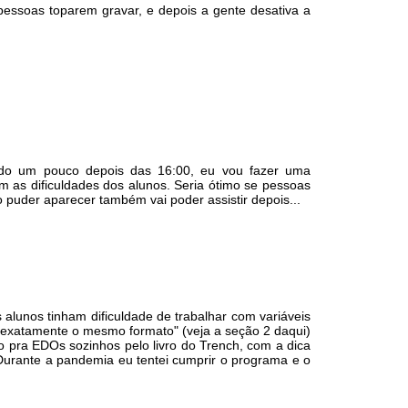
pessoas toparem gravar, e depois a gente desativa a
çando um pouco depois das 16:00, eu vou fazer uma
 as dificuldades dos alunos. Seria ótimo se pessoas
puder aparecer também vai poder assistir depois...
lunos tinham dificuldade de trabalhar com variáveis
"exatamente o mesmo formato" (veja a seção 2 daqui)
o pra EDOs sozinhos pelo livro do Trench, com a dica
Durante a pandemia eu tentei cumprir o programa e o