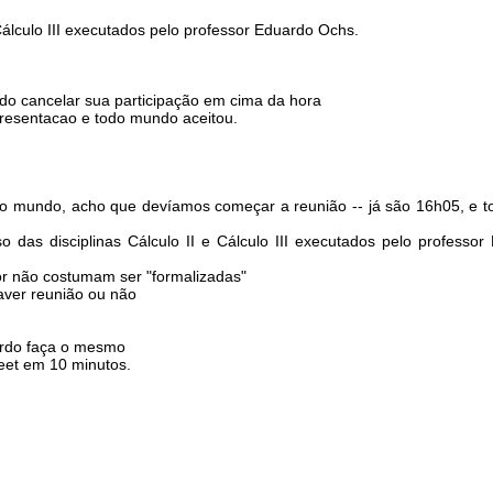
 Cálculo III executados pelo professor Eduardo Ochs.
do cancelar sua participação em cima da hora
resentacao e todo mundo aceitou.
do mundo, acho que devíamos começar a reunião -- já são 16h05, e to
o das disciplinas Cálculo II e Cálculo III executados pelo profess
or não costumam ser "formalizadas"
aver reunião ou não
ardo faça o mesmo
eet em 10 minutos.