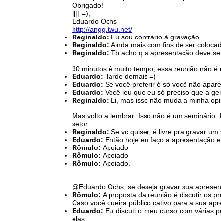
Obrigado!
[[]] =),
Eduardo Ochs
http://angg.twu.net/
Reginaldo:
Eu sou contrário à gravação.
Reginaldo:
Ainda mais com fins de ser coloca
Reginaldo:
Tb acho q a apresentação deve ser
30 minutos é muito tempo, essa reunião não é 
Eduardo:
Tarde demais =)
Eduardo:
Se você preferir é só você não apare
Eduardo:
Você leu que eu só preciso que a g
Reginaldo:
Li, mas isso não muda a minha opi
Mas volto a lembrar. Isso não é um seminário. 
setor.
Reginaldo:
Se vc quiser, é livre pra gravar u
Eduardo:
Então hoje eu faço a apresentação e
Rômulo:
Apoiado
Rômulo:
Apoiado
Rômulo:
Apoiado.
@Eduardo Ochs, se deseja gravar sua apresent
Rômulo:
A proposta da reunião é discutir os p
Caso você queira público cativo para a sua apre
Eduardo:
Eu discuti o meu curso com várias p
elas.