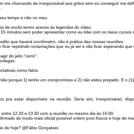
em me chamando de irresponsável aos gritos sem eu conseguir me defe
.
 seu tempo e não no meu.
pois de vocês terem acesso às legendas do vídeo.
5 minutos sem poder apresentar como eu lidei com os meus cursos a
edito que haverá cronômetro, não é prática das nossas reuniões.
 ficar repetindo reclamações que eu já sei e vão ficar esperando qu
gir do jeito "certo".
colegas.
ctativas como fatos.
união porque 1) tenho um compromisso e 2) não estou prepado. E o (1) 
 pra estar disponíveis na reunião. Seria sim, irresponsável, di
 entre 12:20 e 13:30 com a reunião no mesmo dia às 16:00.
nfirmado do modo mais oficial possível ontem pros físicos e hoje de m
ião de hoje? @Fábio Gonçalves