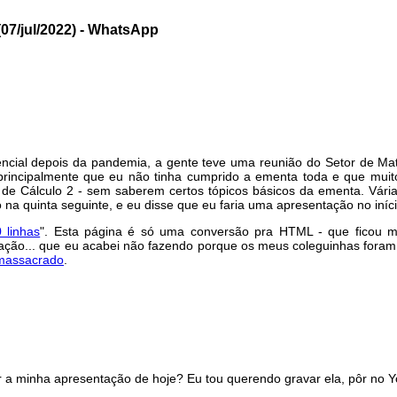
07/jul/2022) - WhatsApp
encial depois da pandemia, a gente teve uma reunião do Setor de Ma
principalmente que eu não tinha cumprido a ementa toda e que muit
de Cálculo 2 - sem saberem certos tópicos básicos da ementa. Vária
na quinta seguinte, e eu disse que eu faria uma apresentação no iníc
 linhas
". Esta página é só uma conversão pra HTML - que ficou m
ação... que eu acabei não fazendo porque os meus coleguinhas foram 
 massacrado
.
 a minha apresentação de hoje? Eu tou querendo gravar ela, pôr no You