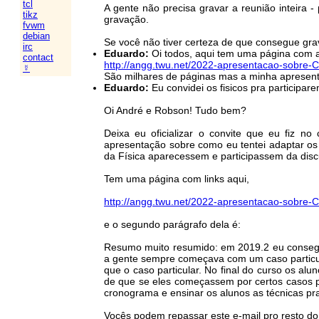
tcl
A gente não precisa gravar a reunião inteira
tikz
gravação.
fvwm
debian
Se você não tiver certeza de que consegue gra
irc
Eduardo:
Oi todos, aqui tem uma página com al
contact
http://angg.twu.net/2022-apresentacao-sobre-C
☿
São milhares de páginas mas a minha apresenta
Eduardo:
Eu convidei os fisicos pra participare
Oi André e Robson! Tudo bem?
Deixa eu oficializar o convite que eu fiz 
apresentação sobre como eu tentei adaptar os
da Física aparecessem e participassem da disc
Tem uma página com links aqui,
http://angg.twu.net/2022-apresentacao-sobre-C
e o segundo parágrafo dela é:
Resumo muito resumido: em 2019.2 eu consegui
a gente sempre começava com um caso particul
que o caso particular. No final do curso os a
de que se eles começassem por certos casos pa
cronograma e ensinar os alunos as técnicas pra 
Vocês podem repassar este e-mail pro resto do