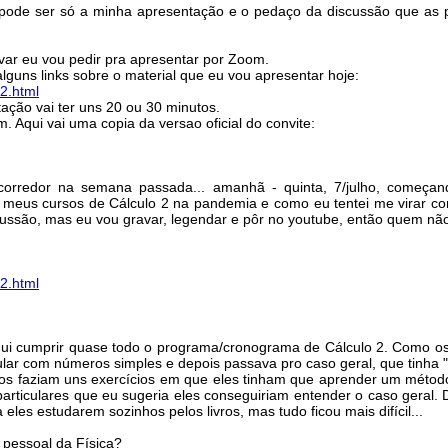
 - pode ser só a minha apresentação e o pedaço da discussão que as 
var eu vou pedir pra apresentar por Zoom.
guns links sobre o material que eu vou apresentar hoje:
2.html
ção vai ter uns 20 ou 30 minutos.
m. Aqui vai uma copia da versao oficial do convite:
no corredor na semana passada... amanhã - quinta, 7/julho, come
 meus cursos de Cálculo 2 na pandemia e como eu tentei me virar com
ussão, mas eu vou gravar, legendar e pôr no youtube, então quem não 
2.html
 cumprir quase todo o programa/cronograma de Cálculo 2. Como os a
ar com números simples e depois passava pro caso geral, que tinha 
lunos faziam uns exercícios em que eles tinham que aprender um métod
rticulares que eu sugeria eles conseguiriam entender o caso geral. 
eles estudarem sozinhos pelos livros, mas tudo ficou mais difícil...
 pessoal da Física?