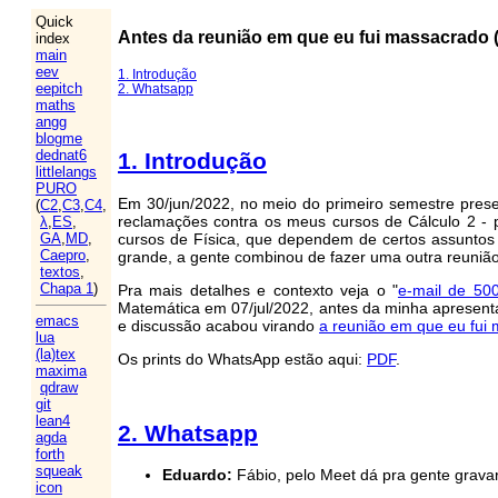
Quick
Antes da reunião em que eu fui massacrado (
index
main
eev
1. Introdução
eepitch
2. Whatsapp
maths
angg
blogme
dednat6
1. Introdução
littlelangs
PURO
Em 30/jun/2022, no meio do primeiro semestre pres
(
C2
,
C3
,
C4
,
reclamações contra os meus cursos de Cálculo 2 - 
λ
,
ES
,
cursos de Física, que dependem de certos assuntos 
GA
,
MD
,
Caepro
,
grande, a gente combinou de fazer uma outra reunião 
textos
,
Chapa 1
)
Pra mais detalhes e contexto veja o "
e-mail de 500
Matemática em 07/jul/2022, antes da minha apresent
emacs
e discussão acabou virando
a reunião em que eu fui
lua
(la)tex
Os prints do WhatsApp estão aqui:
PDF
.
maxima
qdraw
git
lean4
2. Whatsapp
agda
forth
squeak
Eduardo:
Fábio, pelo Meet dá pra gente gravar
icon