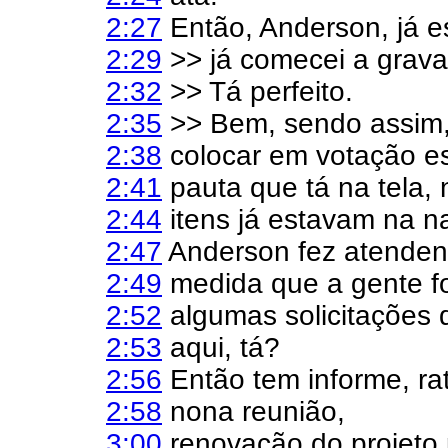
2:27
Então, Anderson, já e
2:29
>> já comecei a grava
2:32
>> Tá perfeito.
2:35
>> Bem, sendo assim, 
2:38
colocar em votação e
2:41
pauta que tá na tela,
2:44
itens já estavam na 
2:47
Anderson fez atenden
2:49
medida que a gente f
2:52
algumas solicitações 
2:53
aqui, tá?
2:56
Então tem informe, rat
2:58
nona reunião,
3:00
renovação do projeto 