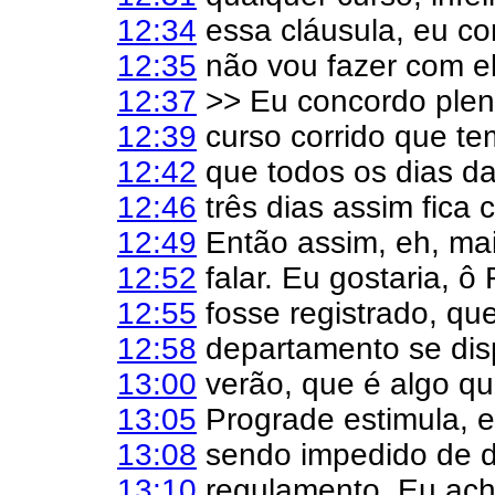
12:34
essa cláusula, eu co
12:35
não vou fazer com el
12:37
>> Eu concordo plen
12:39
curso corrido que te
12:42
que todos os dias d
12:46
três dias assim fica
12:49
Então assim, eh, mai
12:52
falar. Eu gostaria, ô
12:55
fosse registrado, qu
12:58
departamento se dis
13:00
verão, que é algo qu
13:05
Prograde estimula, e
13:08
sendo impedido de d
13:10
regulamento. Eu ach