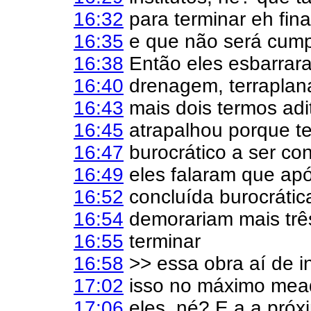
16:32
para terminar eh fin
16:35
e que não será cumpr
16:38
Então eles esbarrar
16:40
drenagem, terraplana
16:43
mais dois termos adit
16:45
atrapalhou porque t
16:47
burocrático a ser co
16:49
eles falaram que ap
16:52
concluída burocrática
16:54
demorariam mais trê
16:55
terminar
16:58
>> essa obra aí de i
17:02
isso no máximo mea
17:06
eles, né? E a a próx