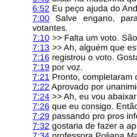
6:52
Eu peço ajuda do And
7:00
Salve engano, par
votantes.
7:10
>> Falta um voto. São
7:13
>> Ah, alguém que est
7:16
registrou o voto. Gosta
7:19
por voz.
7:21
Pronto, completaram o
7:22
Aprovado por unanimi
7:24
>> Ah, eu vou abaixar
7:26
que eu consigo. Então,
7:29
passando pro pros inf
7:32
gostaria de fazer a a
7:34
professora Poliana Mar