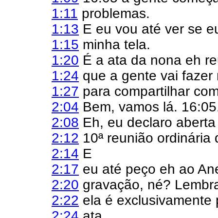
1:11
problemas.
1:13
E eu vou até ver se e
1:15
minha tela.
1:20
É a ata da nona eh reu
1:24
que a gente vai fazer
1:27
para compartilhar com
2:04
Bem, vamos lá. 16:05
2:08
Eh, eu declaro aberta
2:12
10ª reunião ordinária
2:14
E
2:17
eu até peço eh ao An
2:20
gravação, né? Lembr
2:22
ela é exclusivamente 
2:24
ata.