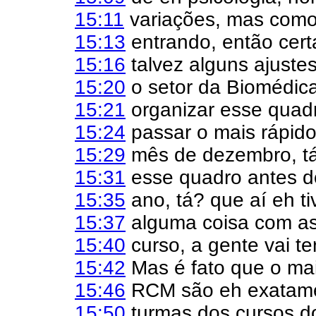
15:11
variações, mas como 
15:13
entrando, então cert
15:16
talvez alguns ajuste
15:20
o setor da Biomédica
15:21
organizar esse quadr
15:24
passar o mais rápido
15:29
mês de dezembro, tá?
15:31
esse quadro antes d
15:35
ano, tá? que aí eh ti
15:37
alguma coisa com a
15:40
curso, a gente vai te
15:42
Mas é fato que o mais
15:46
RCM são eh exatamen
15:50
turmas dos cursos do