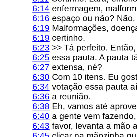
6:14
enfermagem, malform
6:16
espaço ou não? Não. 
6:19
Malformações, doença
6:19
certinho.
6:23
>> Tá perfeito. Então,
6:25
essa pauta. A pauta t
6:27
extensa, né?
6:30
Com 10 itens. Eu gost
6:34
votação essa pauta a
6:36
a reunião.
6:38
Eh, vamos até aprovei
6:40
a gente vem fazendo,
6:43
favor, levanta a mão 
6:45
clicar na mãozinha qu