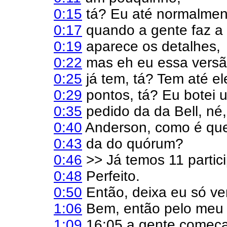
0:15
tá? Eu até normalmen
0:17
quando a gente faz a
0:19
aparece os detalhes,
0:22
mas eh eu essa versã
0:25
já tem, tá? Tem até el
0:29
pontos, tá? Eu botei 
0:35
pedido da da Bell, né,
0:40
Anderson, como é que 
0:43
da do quórum?
0:46
>> Já temos 11 partic
0:48
Perfeito.
0:50
Então, deixa eu só ve
1:06
Bem, então pelo meu r
1:09
16:05 a gente começa