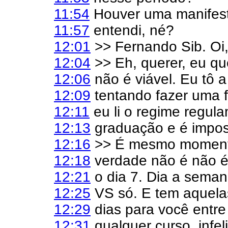
11:54
Houver uma manifest
11:57
entendi, né?
12:01
>> Fernando Sib. Oi,
12:04
>> Eh, querer, eu que
12:06
não é viável. Eu tô a
12:09
tentando fazer uma f
12:11
eu li o regime regul
12:13
graduação e é impos
12:16
>> É mesmo momento
12:18
verdade não é não é 
12:21
o dia 7. Dia a seman
12:25
VS só. E tem aquelas
12:29
dias para você entre
12:31
qualquer curso, infel