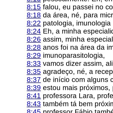
8:15
falou, eu passei no co
8:18
da área, né, para micr
8:22
patologia, imunologia 
8:24
Eh, a minha especiali
8:26
assim, minha especial
8:28
anos foi na área da im
8:29
imunoparasitologia,
8:33
vamos dizer assim, ali
8:35
agradeço, né, a recep
8:37
de início com alguns 
8:39
estou mais próximos, 
8:41
professora Lara, profe
8:43
também tá bem próxim
8:45
professor Fábio tamb