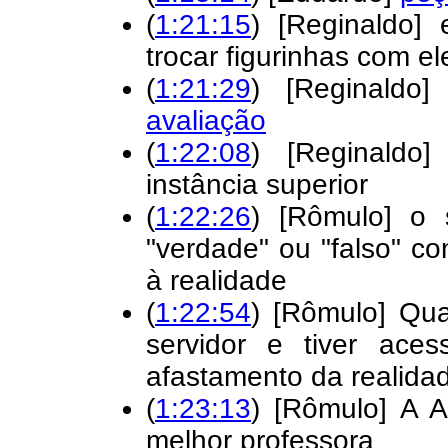
(
1:21:15
) [Reginaldo]
trocar figurinhas com el
(
1:21:29
) [Reginaldo
avaliação
(
1:22:08
) [Reginaldo
instância superior
(
1:22:26
) [Rômulo] o 
"verdade" ou "falso" c
à realidade
(
1:22:54
) [Rômulo] Qua
servidor e tiver ace
afastamento da realida
(
1:23:13
) [Rômulo] A 
melhor professora