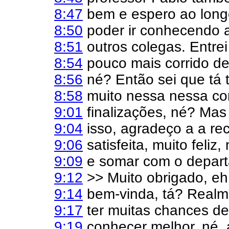
8:47
bem e espero ao long
8:50
poder ir conhecendo a
8:51
outros colegas. Entr
8:54
pouco mais corrido de 
8:56
né? Então sei que tá
8:58
muito nessa nessa cor
9:01
finalizações, né? Mas 
9:04
isso, agradeço a a re
9:06
satisfeita, muito feliz,
9:09
e somar com o depar
9:12
>> Muito obrigado, eh,
9:14
bem-vinda, tá? Realme
9:17
ter muitas chances de
9:19
conhecer melhor, né, 