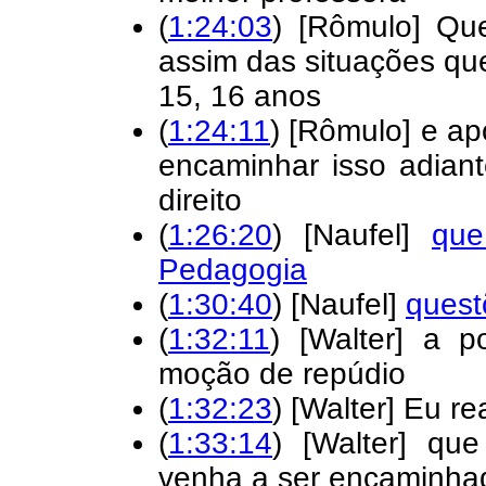
(
1:24:03
) [Rômulo] Q
assim das situações qu
15, 16 anos
(
1:24:11
) [Rômulo] e a
encaminhar isso adian
direito
(
1:26:20
) [Naufel]
que
Pedagogia
(
1:30:40
) [Naufel]
quest
(
1:32:11
) [Walter] a p
moção de repúdio
(
1:32:23
) [Walter] Eu re
(
1:33:14
) [Walter] q
venha a ser encamin