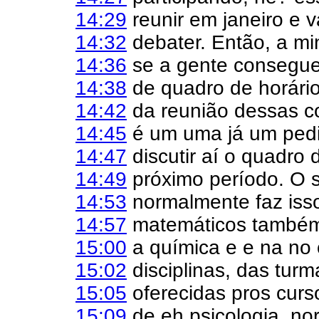
14:29
reunir em janeiro e 
14:32
debater. Então, a mi
14:36
se a gente consegu
14:38
de quadro de horári
14:42
da reunião dessas c
14:45
é um uma já um pedi
14:47
discutir aí o quadro 
14:49
próximo período. O se
14:53
normalmente faz isso
14:57
matemáticos também.
15:00
a química e e na no
15:02
disciplinas, das tur
15:05
oferecidas pros cur
15:09
de eh psicologia, n