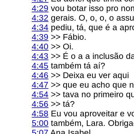
4:29
vou botar isso pro n
4:32
gerais. O, o, o, o ass
4:34
pediu, tá, que é a ap
4:39
>> Fábio.
4:40
>> Oi.
4:43
>> É o a a inclusão da
4:45
também tá aí?
4:46
>> Deixa eu ver aqui
4:47
>> que eu acho que nã
4:54
>> tava no primeiro q
4:56
>> tá?
4:58
Eu vou aproveitar e v
5:00
também, Lara. Obriga
5:07
Ana Isabel.