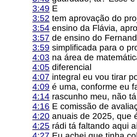
3:49
E
3:52
tem aprovação do pro
3:54
ensino da Flávia, apr
3:57
de ensino do Fernando
3:59
simplificada para o pr
4:03
na área de matemática
4:05
diferencial
4:07
integral eu vou tirar 
4:09
é uma, conforme eu fa
4:14
rascunho meu, não tá 
4:16
E comissão de avaliaç
4:20
anuais de 2025, que é
4:25
rádi tá faltando aqui a
4:27
Eu achei que tinha co