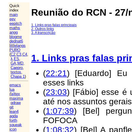
Quick
Reunião do RCN - 27/
index
main
eev
eepitch
1. Links pras falas principais
maths
2. Outros links
angg
3. A transcrição
blogme
dednat6
littlelangs
PURO
(
C2
,
C3
,
C4
,
1. Links pras falas pri
λ
,
ES
,
GA
,
MD
,
Caepro
,
(
22:21
) [Eduardo] Eu 
textos
,
Chapa 1
)
esses links
emacs
lua
(
23:03
) [Fábio] esse é
(la)tex
maxima
até nos assuntos gerais
qdraw
git
(
1:07:39
) [Bel] perg
lean4
agda
FOFOCA
forth
squeak
(
1:08:32
) [Bel] A panf
icon