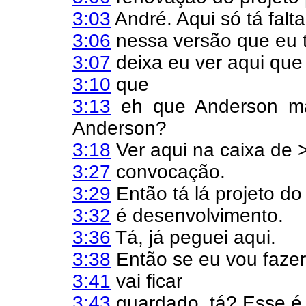
3:03
André. Aqui só tá falta
3:06
nessa versão que eu t
3:07
deixa eu ver aqui que
3:10
que
3:13
eh que Anderson ma
Anderson?
3:18
Ver aqui na caixa de >
3:27
convocação.
3:29
Então tá lá projeto do
3:32
é desenvolvimento.
3:36
Tá, já peguei aqui.
3:38
Então se eu vou fazer
3:41
vai ficar
3:43
guardado, tá? Esse é 