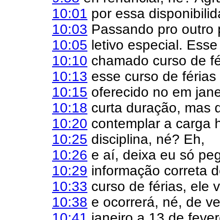
10:01
por essa disponibilid
10:03
Passando pro outro 
10:05
letivo especial. Ess
10:10
chamado curso de fé
10:13
esse curso de férias
10:15
oferecido no em jane
10:18
curta duração, mas 
10:20
contemplar a carga ho
10:25
disciplina, né? Eh,
10:26
e aí, deixa eu só peg
10:29
informação correta d
10:33
curso de férias, ele v
10:38
e ocorrerá, né, de ve
10:41
janeiro a 13 de fever