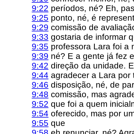
9:22
períodos, né? Eh, pa
9:25
ponto, né, é represe
9:29
comissão de avaliaçã
9:33
gostaria de informar 
9:35
professora Lara foi a 
9:39
né? E a gente já fez 
9:42
direção da unidade. E
9:44
agradecer a Lara por 
9:46
disposição, né, de par
9:48
comissão, mas agrade
9:52
que foi a quem inicial
9:54
oferecido, mas por u
9:55
que
9:58
eh renunciar, né? Agr