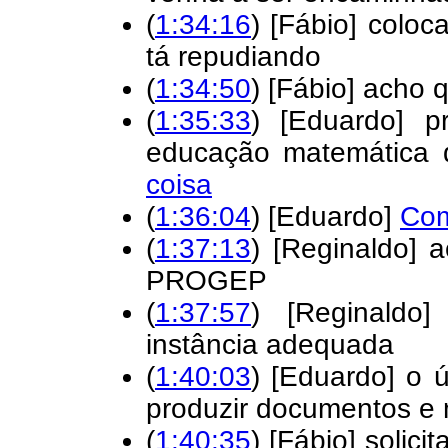
(
1:34:16
) [Fábio] colo
tá repudiando
(
1:34:50
) [Fábio] acho 
(
1:35:33
) [Eduardo] pr
educação matemática 
coisa
(
1:36:04
) [Eduardo]
Com
(
1:37:13
) [Reginaldo] a
PROGEP
(
1:37:57
) [Reginaldo
instância adequada
(
1:40:03
) [Eduardo] o 
produzir documentos e 
(
1:40:35
) [Fábio] solic