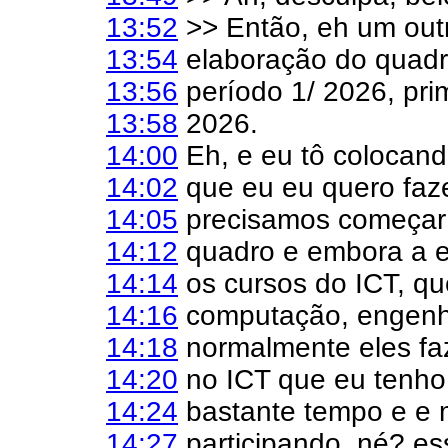
13:52
>> Então, eh um out
13:54
elaboração do quadr
13:56
período 1/ 2026, pri
13:58
2026.
14:00
Eh, e eu tô colocand
14:02
que eu eu quero faz
14:05
precisamos começar 
14:12
quadro e embora a e
14:14
os cursos do ICT, qu
14:16
computação, engenha
14:18
normalmente eles fa
14:20
no ICT que eu tenho 
14:24
bastante tempo e e 
14:27
participando, né? es