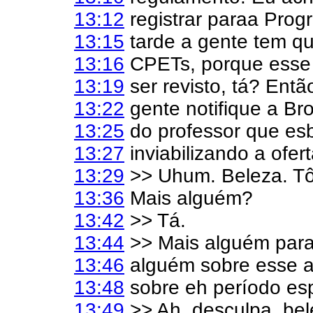
13:12
registrar paraa Prog
13:15
tarde a gente tem qu
13:16
CPETs, porque esse 
13:19
ser revisto, tá? Entã
13:22
gente notifique a Br
13:25
do professor que es
13:27
inviabilizando a ofert
13:29
>> Uhum. Beleza. Tô
13:36
Mais alguém?
13:42
>> Tá.
13:44
>> Mais alguém para
13:46
alguém sobre esse a
13:48
sobre eh período esp
13:49
>> Ah, desculpa, bel