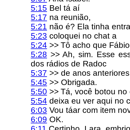
5:15
Bel tá aí
5:17
na reunião,
5:21
não é? Ela tinha entra
5:23
coloquei no chat a
5:24
>> Tô acho que Fábio
5:28
>> Ah, sim. Esse esse
dos rádios de Radoc
5:37
>> de anos anteriores.
5:45
>> Obrigada.
5:50
>> Tá, você botou no 
5:54
deixa eu ver aqui no c
6:03
Vou táar com item nove
6:09
OK.
6:11
Certinho. Lara, embrio