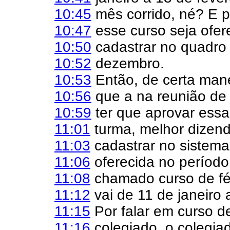
10:45
mês corrido, né? E 
10:47
esse curso seja ofer
10:50
cadastrar no quadro
10:52
dezembro.
10:53
Então, de certa manei
10:56
que a na reunião de
10:59
ter que aprovar essa 
11:01
turma, melhor dizend
11:03
cadastrar no sistema
11:06
oferecida no período
11:08
chamado curso de féri
11:12
vai de 11 de janeiro 
11:15
Por falar em curso de
11:16
colegiado, o colegiad