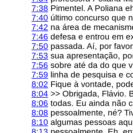
7:38
Pimentel. A Poliana eh
7:40
último concurso que n
7:42
na área de mecanismo
7:46
defesa e entrou em e
7:50
passada. Aí, por favor
7:53
sua apresentação, por 
7:56
sobre até da do que v
7:59
linha de pesquisa e co
8:02
Fique à vontade, pode
8:04
>> Obrigada, Flávio. 
8:06
todas. Eu ainda não c
8:08
pessoalmente, né? Tiv
8:10
algumas pessoas aqui
8:13
pessoalmente. Eh, en