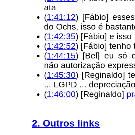
ata
(
1:41:12
) [Fábio] esse
do Ochs, isso é bastan
(
1:42:35
) [Fábio] e iss
(
1:42:52
) [Fábio] tenho
(
1:44:15
) [Bel] eu só 
não autorização expres
(
1:45:30
) [Reginaldo] 
... LGPD ... depreciação
(
1:46:00
) [Reginaldo]
pr
2. Outros links