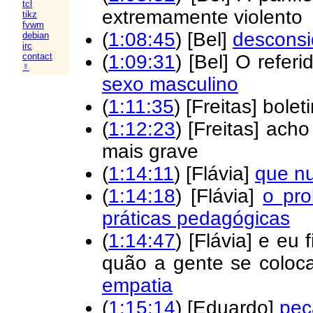
tcl
extremamente violento
tikz
fvwm
(
1:08:45
) [Bel]
descons
debian
irc
(
1:09:31
) [Bel] O refer
contact
☿
sexo masculino
(
1:11:35
) [Freitas] bole
(
1:12:23
) [Freitas] ach
mais grave
(
1:14:11
) [Flávia]
que n
(
1:14:18
) [Flávia]
o pro
práticas pedagógicas
(
1:14:47
) [Flávia] e eu
quão a gente se coloca
empatia
(
1:15:14
) [Eduardo]
peç