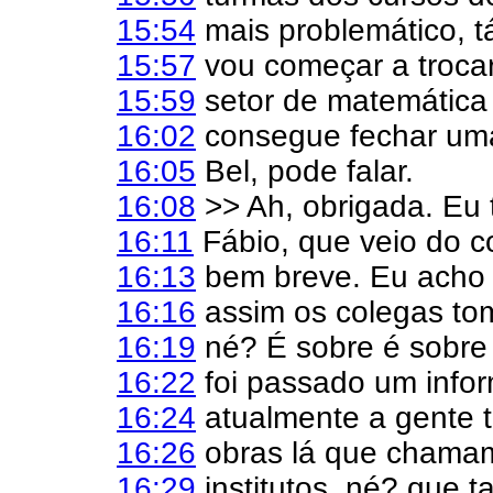
15:54
mais problemático, 
15:57
vou começar a troca
15:59
setor de matemática 
16:02
consegue fechar uma
16:05
Bel, pode falar.
16:08
>> Ah, obrigada. Eu 
16:11
Fábio, que veio do c
16:13
bem breve. Eu acho 
16:16
assim os colegas to
16:19
né? É sobre é sobre 
16:22
foi passado um infor
16:24
atualmente a gente 
16:26
obras lá que chamam
16:29
institutos, né? que 