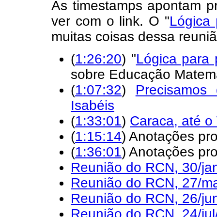
As timestamps apontam pr
ver com o link. O "
Lógica 
muitas coisas dessa reuni
(
1:26:20
) "
Lógica para 
sobre Educação Matemá
(
1:07:32
)
Precisamos
Isabéis
(
1:33:01
)
Caraca, até o
(
1:15:14
) Anotações pro
(
1:36:01
) Anotações pro
Reunião do RCN, 30/ja
Reunião do RCN, 27/m
Reunião do RCN, 26/ju
Reunião do RCN, 24/jul