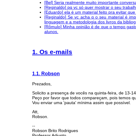
[Bel] Seria realmente muito importante conver
[Reginaldo] pq vc só quer mostrar o seu trabal
[Eduardo] ela é um material feito pra evitar
[Reginaldo] Se vc acha q o seu material é imp
linguagem e a metodologia dos livros da bibliogr
[Rômulo] Minha opinião é de que o tempo gasto
alunos.
1. Os e-mails
1.1. Robson
Prezados,
Solicito a presença de vocês na quinta-feira, de 13-
Peço por favor que todos compareçam, pois temos qu
Vou enviar uma 'pauta' mínima assim que possível.
Att,
Robson.
--
Robson Brito Rodrigues
Professor Adjunto,