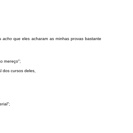
eu
acho
que eles acharam as minhas provas bastante
ão mereço";
l dos cursos deles,
rial";