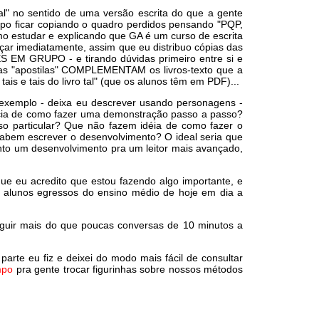
al" no sentido de uma versão escrita do que a gente
tipo ficar copiando o quadro perdidos pensando "PQP,
mo estudar e explicando que GA é um curso de escrita
ar imediatamente, assim que eu distribuo cópias das
ES EM GRUPO - e tirando dúvidas primeiro entre si e
as "apostilas" COMPLEMENTAM os livros-texto que a
s e tais do livro tal" (que os alunos têm em PDF)...
r exemplo - deixa eu descrever usando personagens -
cia de como fazer uma demonstração passo a passo?
 particular? Que não fazem idéia de como fazer o
abem escrever o desenvolvimento? O ideal seria que
nto um desenvolvimento pra um leitor mais avançado,
ue eu acredito que estou fazendo algo importante, e
alunos egressos do ensino médio de hoje em dia a
eguir mais do que poucas conversas de 10 minutos a
rte eu fiz e deixei do modo mais fácil de consultar
mpo
pra gente trocar figurinhas sobre nossos métodos