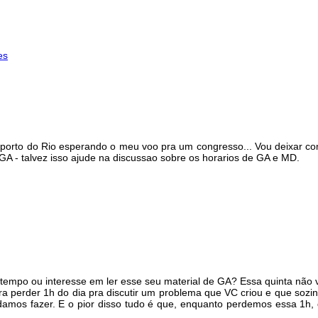
es
eroporto do Rio esperando o meu voo pra um congresso... Vou deixa
GA - talvez isso ajude na discussao sobre os horarios de GA e MD.
tempo ou interesse em ler esse seu material de GA? Essa quinta não 
a perder 1h do dia pra discutir um problema que VC criou e que sozin
ndamos fazer. E o pior disso tudo é que, enquanto perdemos essa 1h,