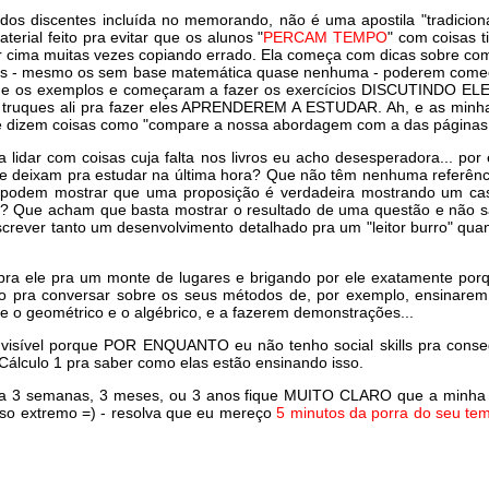
 dos discentes incluída no memorando, não é uma apostila "tradicion
erial feito pra evitar que os alunos "
PERCAM TEMPO
" com coisas 
or cima muitas vezes copiando errado. Ela começa com dicas sobre co
unos - mesmo os sem base matemática quase nenhuma - poderem começ
xto e os exemplos e começaram a fazer os exercícios DISCUTINDO EL
m truques ali pra fazer eles APRENDEREM A ESTUDAR. Ah, e as minh
e dizem coisas como "compare a nossa abordagem com a das páginas tai
 lidar com coisas cuja falta nos livros eu acho desesperadora... po
ue deixam pra estudar na última hora? Que não têm nenhuma referên
odem mostrar que uma proposição é verdadeira mostrando um caso
=4? Que acham que basta mostrar o resultado de uma questão e não s
crever tanto um desenvolvimento detalhado pra um "leitor burro" qua
pra ele pra um monte de lugares e brigando por ele exatamente porq
a conversar sobre os seus métodos de, por exemplo, ensinarem 
e o geométrico e o algébrico, e a fazerem demonstrações...
s visível porque POR ENQUANTO eu não tenho social skills pra cons
álculo 1 pra saber como elas estão ensinando isso.
i a 3 semanas, 3 meses, ou 3 anos fique MUITO CLARO que a minha pa
aso extremo =) - resolva que eu mereço
5 minutos da porra do seu te