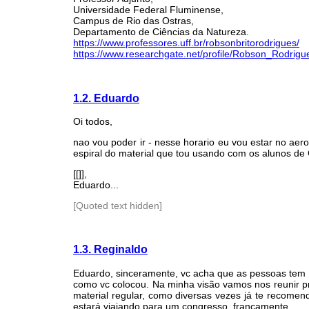
Universidade Federal Fluminense,
Campus de Rio das Ostras,
Departamento de Ciências da Natureza.
https://www.professores.uff.br/robsonbritorodrigues/
https://www.researchgate.net/profile/Robson_Rodrigu
1.2. Eduardo
Oi todos,
nao vou poder ir - nesse horario eu vou estar no a
espiral do material que tou usando com os alunos de 
[[]],
Eduardo...
[Quoted text hidden]
1.3. Reginaldo
Eduardo, sinceramente, vc acha que as pessoas tem 
como vc colocou. Na minha visão vamos nos reunir pr
material regular, como diversas vezes já te recome
estará viajando para um congresso, francamente....