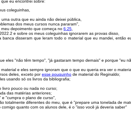
 que eu encontrei sobre:
eus coleguinhas,
e uma outra que eu ainda não deixei pública,
roblemas dos meus cursos nunca pararam",
 do meu depoimento que começa no
6:25
,
2022.2 e sobre os meus coleguinhas ignorarem as provas disso,
a banca disseram que leram todo o material que eu mandei, então 
que eles "não têm tempo", "já gastaram tempo demais" e porque "eu n
material e eles sempre ignoram que o que eu queria era ver o materia
rsos deles, exceto por
esse pouquinho
de material do Reginaldo;
s usando só os livros da bibliografia;
 livro pouco ou nada no curso;
a das matérias anteriores;
o" e "cumpra o plano de curso",
ão totalmente diferentes do meu, que é "prepare uma tonelada de mate
 comigo quanto com os alunos dele, é o "isso você já deveria saber"