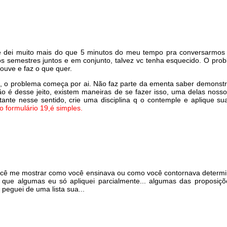
e dei muito mais do que 5 minutos do meu tempo pra conversarmos so
rios semestres juntos e em conjunto, talvez vc tenha esquecido. O pro
 ouve e faz o que quer.
, o problema começa por ai. Não faz parte da ementa saber demonstra
 é desse jeito, existem maneiras de se fazer isso, uma delas nosso 
nte nesse sentido, crie uma disciplina q o contemple e aplique sua
o formulário 19,é simples.
ocê me mostrar como você ensinava ou como você contornava determin
que algumas eu só apliquei parcialmente... algumas das proposiçõ
peguei de uma lista sua...