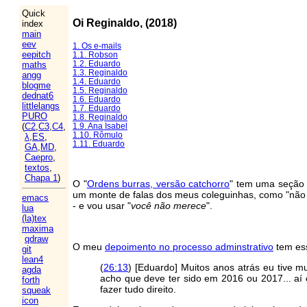
Quick
Oi Reginaldo, (2018)
index
main
eev
1. Os e-mails
eepitch
1.1. Robson
1.2. Eduardo
maths
1.3. Reginaldo
angg
1.4. Eduardo
blogme
1.5. Reginaldo
dednat6
1.6. Eduardo
littlelangs
1.7. Eduardo
PURO
1.8. Reginaldo
1.9. Ana Isabel
(
C2
,
C3
,
C4
,
1.10. Rômulo
λ
,
ES
,
1.11. Eduardo
GA
,
MD
,
Caepro
,
textos
,
Chapa 1
)
O "
Ordens burras, versão catchorro
" tem uma seção 
um monte de falas dos meus coleguinhas, como "não te
emacs
- e vou usar "
você não merece
".
lua
(la)tex
maxima
qdraw
O meu
depoimento no processo adminstrativo
tem ess
git
lean4
(
26:13
) [Eduardo] Muitos anos atrás eu tive m
agda
acho que deve ter sido em 2016 ou 2017... a
forth
fazer tudo direito.
squeak
icon