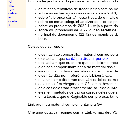
Eu mandei pra banca do processo administrativo tudo
tcl
tikz
as minhas tentativas de trocar idéias com os m
fvwm
sobre as reclamações dessa época - até 2018,
debian
sobre "a bronca certa" - essa troca de e-mails 
irc
contact
sobre os meus coleguinhas dizendo que "os p
☿
sobre os problemas de 2022.1 - veja a parte
sobre os "problemas de 2022.2" não serem de 
no final do depoimento (22:42) os membros d
boas,
Coisas que se repetem:
eles não vão compartilhar material comigo por
eles acham que
só dá pra discutir por voz
;
eles acham que eu quero que eles leiam o meu 
eles não compartilham nada do material dos cu
eles nunca contam como eles dão os cursos dele
eles não dão nem referências bibliográficas;
os alunos me disseram que vários deles usam o
os alunos têm chegado em C2 sem saberem nad
as dicas deles são praticamente só "siga o livr
eles têm métodos de dar os cursos deles que s
uma técnica que o Reginaldo sempre usa, tanto
Link pro meu material complementar pra GA
Crie uma optativa: reunião com a Etel, vc não deu VS