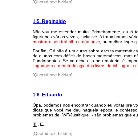
[Quoted text hidden]
1.5. Reginaldo
Não vou me estender muito. Primeiramente, eu já t
figurinhas várias vezes, inclusive já trabalhamos vá
mostrar o seu trabalho e não ouve
, ou melhor finge q
Por fim, GA não é um curso sobre escrita matemática
de alunos com déficit de bases matemáticas, mas não
Fundamentos. Se vc acha q o seu material é importa
linguagem e a metodologia dos livros da bibliografia d
[Quoted text hidden]
1.6. Eduardo
Opa, podemos nos encontrar quando eu voltar pra v
dicas que você me deu naquela época, e confesso 
problemas de "V/F/Justifique" - são problemas que eu 
[[]], E.
[Quoted text hidden]