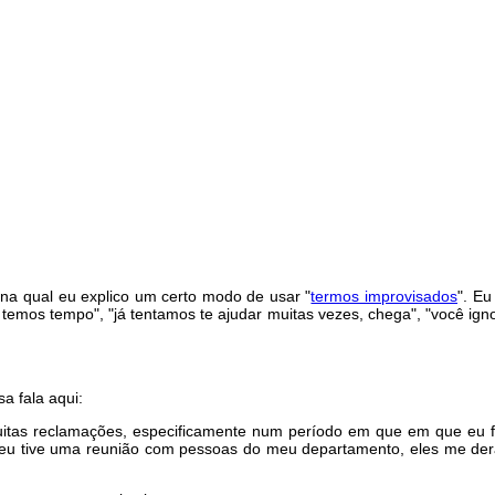
na qual eu explico um certo modo de usar "
termos improvisados
". Eu
mos tempo", "já tentamos te ajudar muitas vezes, chega", "você ignor
a fala aqui:
uitas reclamações, especificamente num período em que em que eu fi
í eu tive uma reunião com pessoas do meu departamento, eles me d