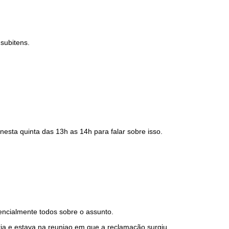
 subitens.
nesta quinta das 13h as 14h para falar sobre isso.
encialmente todos sobre o assunto.
a e estava na reuniao em que a reclamação surgiu.