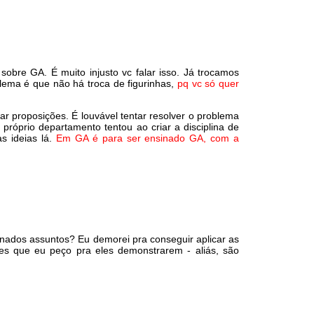
bre GA. É muito injusto vc falar isso. Já trocamos
blema é que não há troca de figurinhas,
pq vc só quer
r proposições. É louvável tentar resolver o problema
próprio departamento tentou ao criar a disciplina de
s ideias lá.
Em GA é para ser ensinado GA, com a
ados assuntos? Eu demorei pra conseguir aplicar as
es que eu peço pra eles demonstrarem - aliás, são