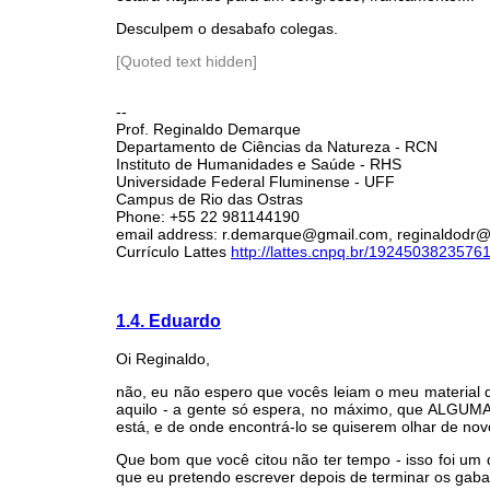
Desculpem o desabafo colegas.
[Quoted text hidden]
--
Prof. Reginaldo Demarque
Departamento de Ciências da Natureza - RCN
Instituto de Humanidades e Saúde - RHS
Universidade Federal Fluminense - UFF
Campus de Rio das Ostras
Phone: +55 22 981144190
email address: r.demarque@gmail.com, reginaldodr@i
Currículo Lattes
http://lattes.cnpq.br/1924503823576
1.4. Eduardo
Oi Reginaldo,
não, eu não espero que vocês leiam o meu material 
aquilo - a gente só espera, no máximo, que ALGUMA
está, e de onde encontrá-lo se quiserem olhar de nov
Que bom que você citou não ter tempo - isso foi um d
que eu pretendo escrever depois de terminar os gaba