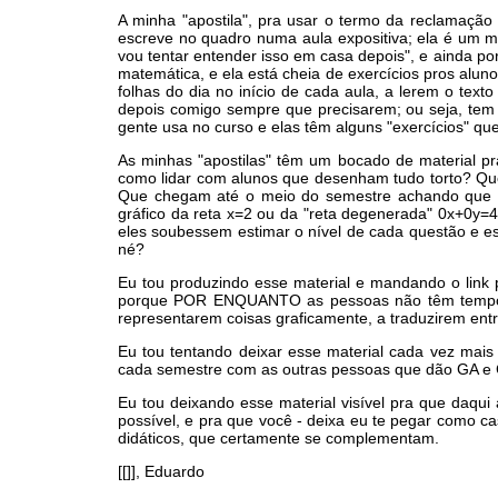
A minha "apostila", pra usar o termo da reclamação
escreve no quadro numa aula expositiva; ela é um mat
vou tentar entender isso em casa depois", e ainda p
matemática, e ela está cheia de exercícios pros al
folhas do dia no início de cada aula, a lerem o te
depois comigo sempre que precisarem; ou seja, te
gente usa no curso e elas têm alguns "exercícios" qu
As minhas "apostilas" têm um bocado de material pra
como lidar com alunos que desenham tudo torto? Q
Que chegam até o meio do semestre achando que p
gráfico da reta x=2 ou da "reta degenerada" 0x+0y
eles soubessem estimar o nível de cada questão e es
né?
Eu tou produzindo esse material e mandando o link 
porque POR ENQUANTO as pessoas não têm tempo pr
representarem coisas graficamente, a traduzirem entr
Eu tou tentando deixar esse material cada vez mai
cada semestre com as outras pessoas que dão GA e C
Eu tou deixando esse material visível pra que daqu
possível, e pra que você - deixa eu te pegar como c
didáticos, que certamente se complementam.
[[]], Eduardo