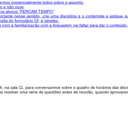
sarmos presencialmente todos sobre o assunto.
ho e não ouve
 que os alunos "PERCAM TEMPO"
ortante nesse sentido, crie uma disciplina q o contemple e aplique 
afia do formulário 19, é simples.
 com a familiarização com a linguagem vai faltar para dar o conteúdo 
14h, na sala 11, para conversarmos sobre o quadro de horários das dis
e resolver uma série de questões antes de reunião, quando aprovarem