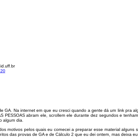
d.uff.br
120
de GA. Na internet em que eu cresci quando a gente dá um link pra a
S PESSOAS abram ele, scrollem ele durante dez segundos e tenham 
o algum dia.
os motivos pelos quais eu comecei a preparar esse material alguns se
ritos das provas de GA e de Cálculo 2 que eu dei ontem, mas deixa eu