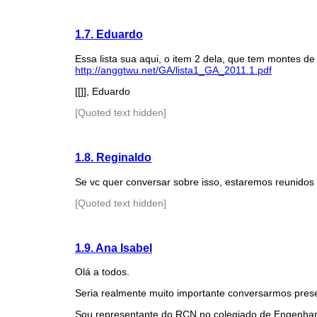
1.7. Eduardo
Essa lista sua aqui, o item 2 dela, que tem montes de
http://anggtwu.net/GA/lista1_GA_2011.1.pdf
[[]], Eduardo
[Quoted text hidden]
1.8. Reginaldo
Se vc quer conversar sobre isso, estaremos reunidos 
[Quoted text hidden]
1.9. Ana Isabel
Olá a todos.
Seria realmente muito importante conversarmos pres
Sou representante do RCN no colegiado de Engenhari