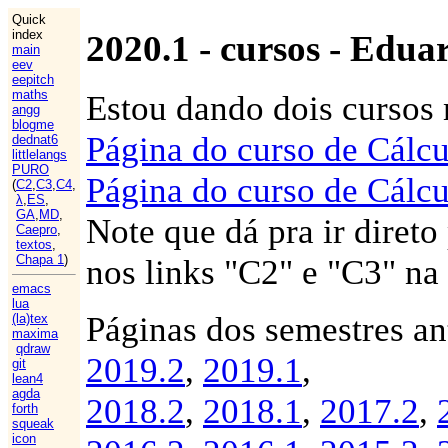
Quick
index
2020.1 - cursos - Edu
main
eev
eepitch
maths
Estou dando dois cursos 
angg
blogme
Página do curso de Cálcu
dednat6
littlelangs
PURO
Página do curso de Cálcu
(
C2
,
C3
,
C4
,
λ
,
ES
,
GA
,
MD
,
Note que dá pra ir direto
Caepro
,
textos
,
Chapa 1
)
nos links "C2" e "C3" na
emacs
lua
Páginas dos semestres an
(la)tex
maxima
qdraw
2019.2
,
2019.1
,
git
lean4
agda
2018.2
,
2018.1
,
2017.2
,
forth
squeak
icon