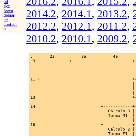
2016.2
,
2016.1
,
2015.2
,
tcl
tikz
2014.2
,
2014.1
,
2013.2
,
fvwm
debian
irc
2012.2
,
2012.1
,
2011.2
,
contact
☿
2010.2
,
2010.1
,
2009.2
,
.       2a           3a           4a        
 9              +            +            + 
11 +                                      +-
                                          | 
                                          | 
                                          | 
13                                        +-
14                           +------------+-
                             |  Cálculo 3 | 
                             |  Turma M1  | 
                             |            | 
16                           +------------+-
                             |  Cálculo 2 | 
                             |  Turma E1  | 