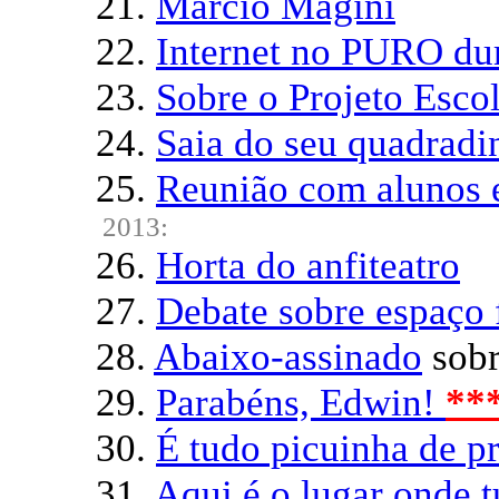
21.
Marcio Magini
22.
Internet no PURO dur
23.
Sobre o Projeto Esco
24.
Saia do seu quadradi
25.
Reunião com alunos e
2013:
26.
Horta do anfiteatro
27.
Debate sobre espaço 
28.
Abaixo-assinado
sob
29.
Parabéns, Edwin!
*
*
30.
É tudo picuinha de p
31.
Aqui é o lugar onde 