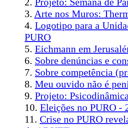
2.
Projeto: Semana de Pa
3.
Arte nos Muros: Ther
4.
Logotipo para a Unida
PURO
5.
Eichmann em Jerusalé
6.
Sobre denúncias e con
7.
Sobre competência (pr
8.
Meu ouvido não é pen
9.
Projeto: Psicodinâmic
10.
Eleições no PURO - 
11.
Crise no PURO revel