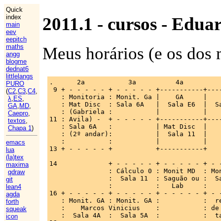
Quick
index
2011.1 - cursos - Edua
main
eev
eepitch
maths
Meus horários (e os dos
angg
blogme
dednat6
littlelangs
.      2a           3a          4a          
PURO
 9 + - - - - - + - - - - - +-----------+----
(
C2
,
C3
,
C4
,
   : Monitoria : Monit. Ga |    GA     |    
λ
,
ES
,
   : Mat Disc  : Sala 6A   |  Sala E6  |  Sa
GA
,
MD
,
   : (Gabriela :           |           |    
Caepro
,
11 : Avila) -  + - - - - - +-----------+----
textos
,
   : Sala 6A   :           | Mat Disc  |    
Chapa 1
)
   : (2º andar):           |  Sala 11  |    
   :           :           |           |    
emacs
13 + - - - - - +           +-----------+    
lua
(la)tex
14             + - - - - - + - - - - - + - -
maxima
               : Cálculo 0 : Monit MD  : Mon
qdraw
               :  Sala 11  : Saguão ou :  Sa
git
               :           :   Lab     :    
lean4
16 + - - - - - + - - - - - + - - - - - + - -
agda
   : Monit. GA : Monit. GA :           :  re
forth
   :    Marcos Vinicius    :           : de 
squeak
   :  Sala 4A  :  Sala 5A  :           :  ta
icon