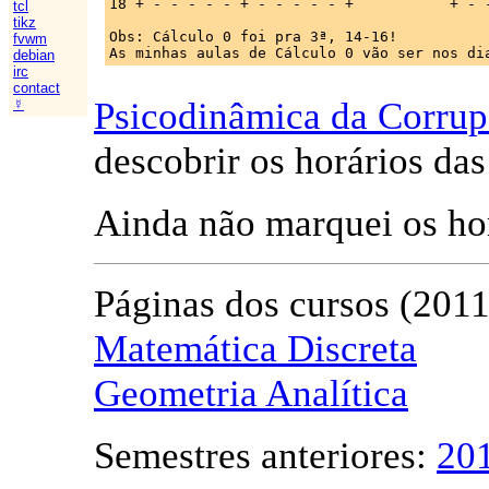
18 + - - - - - + - - - - - +           + - -
tcl
tikz
Obs: Cálculo 0 foi pra 3ª, 14-16!

fvwm
debian
irc
contact
Psicodinâmica da Corru
☿
descobrir os horários das
Ainda não marquei os ho
Páginas dos cursos (2011
Matemática Discreta
Geometria Analítica
Semestres anteriores:
20