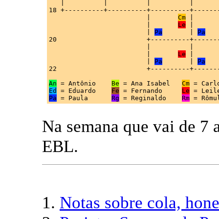
   |          |          |          |       
18 +----------+----------+----------+-------
                         |       
Cm
 |       
                         |       
Le
 |      
                         | 
Pa
       | 
Pa
   
20                       +----------+-------
                         |          |       
                         |       
Le
 |      
                         | 
Pa
       | 
Pa
   
22                       +----------+-------
An
 = Antônio    
Be
 = Ana Isabel   
Cm
Ed
 = Eduardo    
Fe
 = Fernando     
Le
Pa
 = Paula      
Rg
 = Reginaldo    
Rm
Na semana que vai de 7 a
EBL.
1.
Notas sobre cola, hone