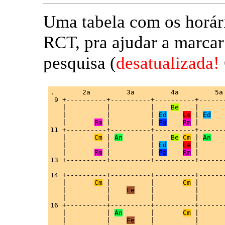
Uma tabela com os horári
RCT, pra ajudar a marcar
pesquisa (
desatualizada!
.       2a         3a         4a         5a 
 9 +----------+----------+----------+-------
   |          |          |    
Be
    |      
   |          |          | 
Ed
Le
 | 
Ed
   
   |       
Rm
 |          | 
Pa
Rm
 |      
11 +----------+----------+----------+-------
   |       
Cm
 | 
An
       |    
Be
Cm
 | 
An
   
   |          |          | 
Ed
Le
 |      
   |       
Rm
 |          | 
Pa
Rm
 |      
13 +----------+----------+----------+-------
14 +----------+----------+----------+-------
   |       
Cm
 |          |       
Cm
 |      
   |          |    
Fe
    |          |      
   |          |          |          |       
16 +----------+----------+----------+-------
   |          | 
An
       |       
Cm
 |      
   |          |    
Fe
    |          |      