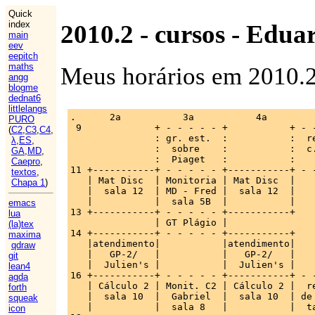
Quick
index
2010.2 - cursos - Edu
main
eev
eepitch
maths
Meus horários em 2010.2
angg
blogme
dednat6
littlelangs
.      2a           3a           4a         
PURO
 9             + - - - - - +           + - -
(
C2
,
C3
,
C4
,
               : gr. est.  :           :  re
λ
,
ES
,
               :  sobre    :           :  c.
GA
,
MD
,
               :  Piaget   :           :    
Caepro
,
11 +-----------+ - - - - - +-----------+ - -
textos
,
   | Mat Disc  | Monitoria | Mat Disc  | 

Chapa 1
)
   |  sala 12  | MD - Fred |  sala 12  |

   |           |  sala 5B  |           |

emacs
13 +-----------+ - - - - - +-----------+ 

lua
               | GT Plágio |

(la)tex
14 +-----------+ - - - - - +-----------+    
maxima
   |atendimento|           |atendimento|

qdraw
   |   GP-2/   |           |   GP-2/   |

git
   |  Julien's |           |  Julien's |

lean4
16 +-----------+ - - - - - +-----------+ - -
agda
   | Cálculo 2 | Monit. C2 | Cálculo 2 |  re
forth
   |  sala 10  |  Gabriel  |  sala 10  | de 
squeak
   |           |  sala 8   |           |  ta
icon