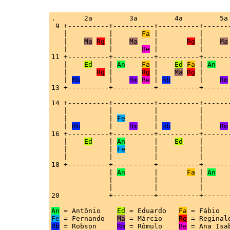
.       2a         3a         4a         5a 
 9 +----------+----------+----------+-------
   |          |       
Fa
 |          |       
   |    
Ma
Rg
 |    
Ma
    |       
Rg
 |    
Ma
   |          |       
Be
 |          |      
11 +----------+----------+----------+-------
   |    
Ed
    | 
An
Fa
 |    
Ed
Fa
 | 
An
   |       
Rg
 |       
Rg
 |    
Ma
Rg
 |      
   | 
Rb
       |    
Rm
Be
 | 
Rb
       |    
Rm
13 +----------+----------+----------+-------
14 +----------+----------+----------+-------
   |          |          |          |       
   |          | 
Fe
       |          |       
   | 
Rb
       |    
Rm
    | 
Rb
       |    
Rm
16 +----------+----------+----------+-------
   |    
Ed
    | 
An
       |    
Ed
    |      
   |          | 
Fe
       |          |      
   |          |          |          |       
18 +----------+----------+----------+-------
              | 
An
       |       
Fa
 | 
An
   
              |          |          |       
              |          |          |       
20            +----------+----------+-------
An
 = Antônio    
Ed
 = Eduardo   
Fa
Fe
 = Fernando   
Ma
 = Márcio    
Rg
Rb
 = Robson     
Rm
 = Rômulo    
Be