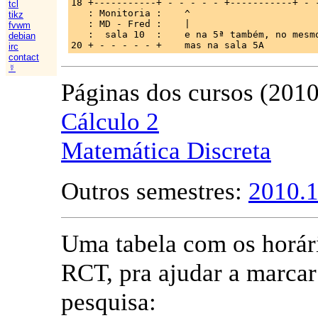
18 +-----------+ - - - - - +-----------+ - -
tcl
   : Monitoria :    ^

tikz
   : MD - Fred :    |

fvwm
   :  sala 10  :    e na 5ª também, no mesmo
debian
irc
contact
☿
Páginas dos cursos (2010
Cálculo 2
Matemática Discreta
Outros semestres:
2010.
Uma tabela com os horári
RCT, pra ajudar a marcar
pesquisa: