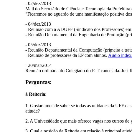
- 02/dez/2013
Mail do Secretário de Ciência e Tecnologia da Prefeitura 
"Ficaremos no aguardo de uma manifestação positiva dos 
- 04/dez/2013
- Reunião com a ADUFF (Sindicato dos Professores) em 
- Reunião Departamental da Engenharia de Produção (prim
- 05/dez/2013
- Reunião Departamental da Computação (primeira a trata
- Reunião de professores da EP com alunos.
Áudio index
- 20/mar/2014
Reunião ordinária do Colegiado do ICT cancelada. Justific
Perguntas:
à Reitoria:
1. Gostaríamos de saber se todas as unidades da UFF das á
atitude?
2. A Universidade que mais oferece vagas nos cursos de 
3. Qual a posição da Reitoria em relação à principal ati