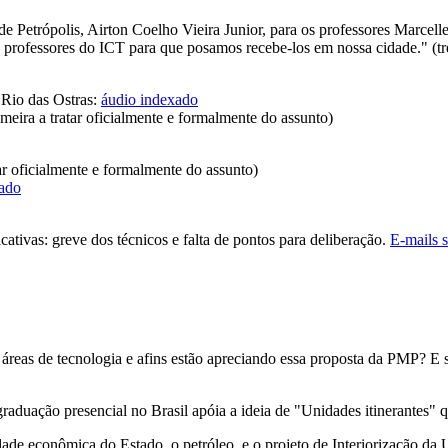
de Petrópolis, Airton Coelho Vieira Junior, para os professores Marcelle
professores do ICT para que posamos recebe-los em nossa cidade." (tr
Rio das Ostras:
áudio indexado
eira a tratar oficialmente e formalmente do assunto)
r oficialmente e formalmente do assunto)
ado
ativas: greve dos técnicos e falta de pontos para deliberação.
E-mails s
reas de tecnologia e afins estão apreciando essa proposta da PMP? E se
graduação presencial no Brasil apóia a ideia de "Unidades itinerante
vidade econômica do Estado, o petróleo, e o projeto de Interiorização d