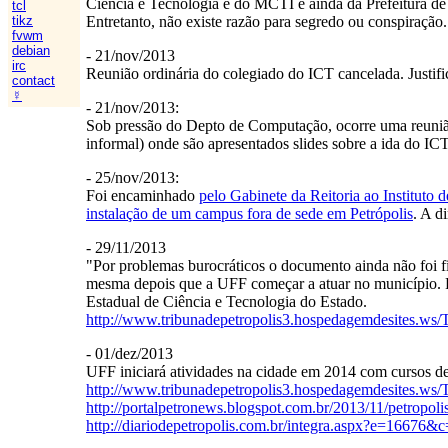
Ciência e Tecnologia e do MCTI e ainda da Prefeitura de
tcl
Entretanto, não existe razão para segredo ou conspiração.
tikz
fvwm
debian
- 21/nov/2013
irc
Reunião ordinária do colegiado do ICT cancelada. Justific
contact
☿
- 21/nov/2013:
Sob pressão do Depto de Computação, ocorre uma reunião
informal) onde são apresentados slides sobre a ida do ICT
- 25/nov/2013:
Foi encaminhado
pelo Gabinete da Reitoria ao Instituto
instalação de um campus fora de sede em Petrópolis
. A d
- 29/11/2013
"Por problemas burocráticos o documento ainda não foi fi
mesma depois que a UFF começar a atuar no município. Por
Estadual de Ciência e Tecnologia do Estado.
http://www.tribunadepetropolis3.hospedagemdesites.ws/T
- 01/dez/2013
UFF iniciará atividades na cidade em 2014 com cursos 
http://www.tribunadepetropolis3.hospedagemdesites.ws/T
http://portalpetronews.blogspot.com.br/2013/11/petropol
http://diariodepetropolis.com.br/integra.aspx?e=16676&