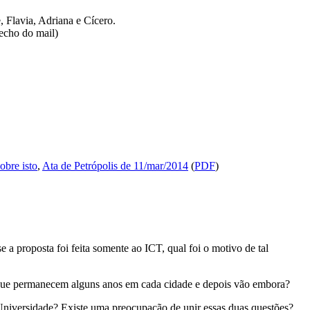
, Flavia, Adriana e Cícero.
echo do mail)
obre isto
,
Ata de Petrópolis de 11/mar/2014
(
PDF
)
 a proposta foi feita somente ao ICT, qual foi o motivo de tal
s" que permanecem alguns anos em cada cidade e depois vão embora?
a Universidade? Existe uma preocupação de unir essas duas questões?