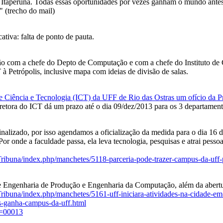
 Itaperuna. Todas essas oportunidades por vezes ganham o mundo antes
" (trecho do mail)
ativa: falta de ponto de pauta.
 com a chefe do Depto de Computação e com a chefe do Instituto de Ci
 à Petrópolis, inclusive mapa com ideias de divisão de salas.
 de Ciência e Tecnologia (ICT) da UFF de Rio das Ostras um ofício da 
iretora do ICT dá um prazo até o dia 09/dez/2013 para os 3 departame
nalizado, por isso agendamos a oficialização da medida para o dia 16 de
 onde a faculdade passa, ela leva tecnologia, pesquisas e atrai pessoa
ribuna/index.php/manchetes/5118-parceria-pode-trazer-campus-da-uff-p
de Engenharia de Produção e Engenharia da Computação, além da abert
ribuna/index.php/manchetes/5161-uff-iniciara-atividades-na-cidade-e
is-ganha-campus-da-uff.html
c=00013