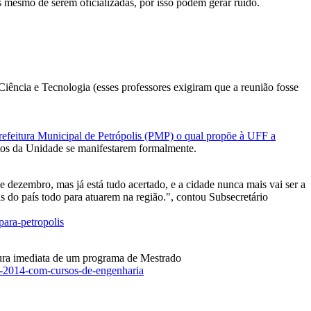
 mesmo de serem oficializadas, por isso podem gerar ruido.
ência e Tecnologia (esses professores exigiram que a reunião fosse
Prefeitura Municipal de Petrópolis (PMP) o qual propõe à UFF a
ntos da Unidade se manifestarem formalmente.
 dezembro, mas já está tudo acertado, e a cidade nunca mais vai ser a
s do país todo para atuarem na região.", contou Subsecretário
ara-petropolis
ura imediata de um programa de Mestrado
m-2014-com-cursos-de-engenharia