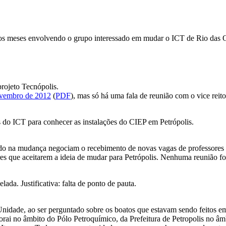
mos meses envolvendo o grupo interessado em mudar o ICT de Rio das Os
rojeto Tecnópolis.
vembro de 2012
(
PDF
), mas só há uma fala de reunião com o vice reit
s do ICT para conhecer as instalações do CIEP em Petrópolis.
do na mudança negociam o recebimento de novas vagas de professores p
es que aceitarem a ideia de mudar para Petrópolis. Nenhuma reunião for
a. Justificativa: falta de ponto de pauta.
nidade, ao ser perguntado sobre os boatos que estavam sendo feitos e
borai no âmbito do Pólo Petroquímico, da Prefeitura de Petropolis no â