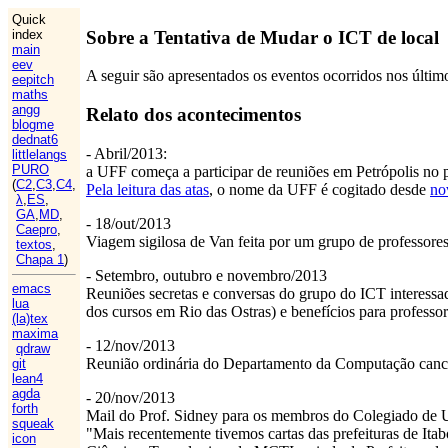
Quick
Sobre a Tentativa de Mudar o ICT de local
index
main
eev
A seguir são apresentados os eventos ocorridos nos últi
eepitch
maths
angg
Relato dos acontecimentos
blogme
dednat6
- Abril/2013:
littlelangs
PURO
a UFF começa a participar de reuniões em Petrópolis no p
(
C2
,
C3
,
C4
,
Pela leitura das atas
, o nome da UFF é cogitado desde
no
λ
,
ES
,
GA
,
MD
,
- 18/out/2013
Caepro
,
Viagem sigilosa de Van feita por um grupo de professore
textos
,
Chapa 1
)
- Setembro, outubro e novembro/2013
emacs
Reuniões secretas e conversas do grupo do ICT interessa
lua
dos cursos em Rio das Ostras) e benefícios para professor
(la)tex
maxima
- 12/nov/2013
qdraw
Reunião ordinária do Departamento da Computação cancelad
git
lean4
agda
- 20/nov/2013
forth
Mail do Prof. Sidney para os membros do Colegiado de U
squeak
"Mais recentemente tivemos cartas das prefeituras de Ita
icon