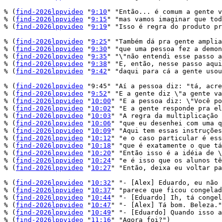
% (
find-2026lppvideo
 "
9:10
" "Então... é comum a gente v
% (
find-2026lppvideo
 "
9:15
" "mas vamos imaginar que tod
% (
find-2026lppvideo
 "
9:19
" "Isso é regra do produto pr
% (
find-2026lppvideo
 "
9:25
" "Também dá pra gente amplia
% (
find-2026lppvideo
 "
9:30
" "que uma pessoa fez a demon
% (
find-2026lppvideo
 "
9:35
" "\"não entendi esse passo a
% (
find-2026lppvideo
 "
9:38
" "E, então, nesse passo aqui
% (
find-2026lppvideo
 "
9:42
" "daqui para cá a gente usou
% (
find-2026lppvideo
 "9:45" "Aí a pessoa diz: "tá, acre
% (
find-2026lppvideo
 "
9:52
" "E a gente diz \"a gente va
% (
find-2026lppvideo
 "
10:00
" "E a pessoa diz: \"Você po
% (
find-2026lppvideo
 "
10:02
" "E a gente responde pra el
% (
find-2026lppvideo
 "
10:03
" "A regra da multiplicação 
% (
find-2026lppvideo
 "
10:06
" "que eu desenhei com uma q
% (
find-2026lppvideo
 "
10:09
" "Aqui tem essas instruções
% (
find-2026lppvideo
 "
10:12
" "e o caso particular é ess
% (
find-2026lppvideo
 "
10:18
" "que é exatamente o que tá
% (
find-2026lppvideo
 "
10:20
" "Então isso é a idéia de \
% (
find-2026lppvideo
 "
10:24
" "e é isso que os alunos tê
% (
find-2026lppvideo
 "
10:27
" "Então, deixa eu voltar pa
% (
find-2026lppvideo
 "
10:32
" "- [Alex] Eduardo, eu não 
% (
find-2026lppvideo
 "
10:37
" "parece que ficou congelad
% (
find-2026lppvideo
 "
10:44
" "- [Eduardo] Ih, tá congel
% (
find-2026lppvideo
 "
10:47
" "- [Alex] Tá bom. Beleza."
% (
find-2026lppvideo
 "
10:49
" "- [Eduardo] Quando isso a
% (
find-2026lppvideo
 "
11:16
" "Agora foi?")
