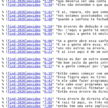
% (
find-2026lppvideo
 "
5:29
" "que deveria ser uma conta 
% (
find-2026lppvideo
 "
5:34
" "Eles não entendem o que qu
% (
find-2026lppvideo
 "
5:41
" "E aí, repara, nós que somo
% (
find-2026lppvideo
 "
5:43
" "nós estamos acostumados co
% (
find-2026lppvideo
 "
5:48
" "quando a sanfona tá fechad
% (
find-2026lppvideo
 "
5:54
" "Em árvores de dedução é co
% (
find-2026lppvideo
 "
6:00
" "Ou: \"aqui a gente tá omit
% (
find-2026lppvideo
 "
6:03
" "ou \"aqui a gente tá omiti
% (
find-2026lppvideo
 "
6:06
" "Se a gente abre essa sanfo
% (
find-2026lppvideo
 "
6:11
" "E se a gente abre essa, el
% (
find-2026lppvideo
 "
6:15
" "uns nós extras na árvore, 
% (
find-2026lppvideo
 "
6:21
" "E aí isso aqui é de um out
% (
find-2026lppvideo
 "
6:24
" "Deixa eu dar um outro exem
% (
find-2026lppvideo
 "
6:28
" "Um bom jeito da gente intr
% (
find-2026lppvideo
 "
6:31
" "é a gente começar por \"ga
% (
find-2026lppvideo
 "
6:35
" "Então vamos começar com um
% (
find-2026lppvideo
 "
6:37
" "Essa figura aqui eu tirei 
% (
find-2026lppvideo
 "
6:41
" "e ele sabe fazer programas
% (
find-2026lppvideo
 "
6:44
" "ele sabe usar programas qu
% (
find-2026lppvideo
 "
6:48
" "e aí eu resolvi formatar i
% (
find-2026lppvideo
 "
6:52
" "Então essa árvore da direi
% (
find-2026lppvideo
 "
7:01
" "Essa árvore da direita ela
% (
find-2026lppvideo
 "
7:05
" "A raiz tá aqui, os três nó
% (
find-2026lppvideo
 "
7:09
" "então tem uma seta implíci