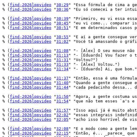
% (
find-2026lppvideo
 "
30:29
" "Essa fórmula de cima a ge
% (
find-2026lppvideo
 "
30:36
" "Eu só comecei a ter intui
% (
find-2026lppvideo
 "
30:39
" "Primeiro, eu vi essa essa
% (
find-2026lppvideo
 "
30:45
" "eu vi como... comparar is
% (
find-2026lppvideo
 "
30:51
" "E em determinados casos p
% (
find-2026lppvideo
 "
30:55
" "E aí a gente consegue ver
% (
find-2026lppvideo
 "
31:02
" "Você tá amassando o gráfi
% (
find-2026lppvideo
 "
31:08
" "- [Alex] O seu mouse não 
% (
find-2026lppvideo
 "
31:13
" "- [Eduardo] Vou fazer o t
% (
find-2026lppvideo
 "
31:31
" "Voltou?")

% (
find-2026lppvideo
 "
31:33
" "- [Alex] Voltou.")

% (
find-2026lppvideo
 "
31:34
" "- [Eduardo] Ai, que bom."
% (
find-2026lppvideo
 "
31:37
" "Então, essa é uma fórmula
% (
find-2026lppvideo
 "
31:40
" "Quando a gente consegue e
% (
find-2026lppvideo
 "
31:44
" "cada pedacinho dessa... d
% (
find-2026lppvideo
 "
31:50
" "Agora, a gente costuma us
% (
find-2026lppvideo
 "
31:54
" "que não tem esses `a's e 
% (
find-2026lppvideo
 "
31:57
" "Isso aqui já é muito abst
% (
find-2026lppvideo
 "
32:02
" "essas integrais indefinid
% (
find-2026lppvideo
 "
32:05
" "acho isso horrível de vis
% (
find-2026lppvideo
 "
32:08
" "E o modo como a gente lem
% (
find-2026lppvideo
 "
32:15
" "Então, é... _parece_ que 