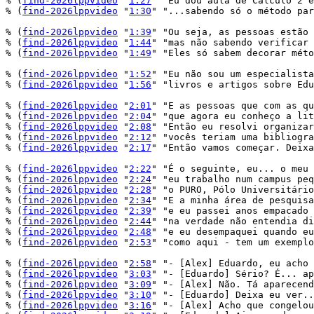
% (
find-2026lppvideo
 "
1:27
" "Eu dou aula de Cálculo 2 e
% (
find-2026lppvideo
 "
1:30
" "...sabendo só o método par
% (
find-2026lppvideo
 "
1:39
" "Ou seja, as pessoas estão 
% (
find-2026lppvideo
 "
1:44
" "mas não sabendo verificar 
% (
find-2026lppvideo
 "
1:49
" "Eles só sabem decorar méto
% (
find-2026lppvideo
 "
1:52
" "Eu não sou um especialista
% (
find-2026lppvideo
 "
1:56
" "livros e artigos sobre Edu
% (
find-2026lppvideo
 "
2:01
" "E as pessoas que com as qu
% (
find-2026lppvideo
 "
2:04
" "que agora eu conheço a lit
% (
find-2026lppvideo
 "
2:08
" "Então eu resolvi organizar
% (
find-2026lppvideo
 "
2:12
" "vocês teriam uma bibliogra
% (
find-2026lppvideo
 "
2:17
" "Então vamos começar. Deixa
% (
find-2026lppvideo
 "
2:22
" "É o seguinte, eu... o meu 
% (
find-2026lppvideo
 "
2:24
" "eu trabalho num campus peq
% (
find-2026lppvideo
 "
2:28
" "o PURO, Pólo Universitário
% (
find-2026lppvideo
 "
2:34
" "E a minha área de pesquisa
% (
find-2026lppvideo
 "
2:39
" "e eu passei anos empacado 
% (
find-2026lppvideo
 "
2:44
" "na verdade não entendia di
% (
find-2026lppvideo
 "
2:48
" "e eu desempaquei quando eu
% (
find-2026lppvideo
 "
2:53
" "como aqui - tem um exemplo
% (
find-2026lppvideo
 "
2:58
" "- [Alex] Eduardo, eu acho 
% (
find-2026lppvideo
 "
3:03
" "- [Eduardo] Sério? É... ap
% (
find-2026lppvideo
 "
3:09
" "- [Alex] Não. Tá aparecend
% (
find-2026lppvideo
 "
3:10
" "- [Eduardo] Deixa eu ver..
% (
find-2026lppvideo
 "
3:16
" "- [Alex] Acho que congelou