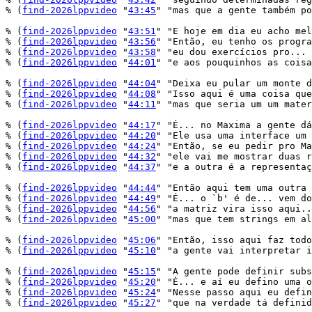
% (
find-2026lppvideo
 "
43:45
" "mas que a gente também po
% (
find-2026lppvideo
 "
43:51
" "E hoje em dia eu acho mel
% (
find-2026lppvideo
 "
43:56
" "Então, eu tenho os progra
% (
find-2026lppvideo
 "
43:58
" "eu dou exercícios pro... 
% (
find-2026lppvideo
 "
44:01
" "e aos pouquinhos as coisa
% (
find-2026lppvideo
 "
44:04
" "Deixa eu pular um monte d
% (
find-2026lppvideo
 "
44:08
" "Isso aqui é uma coisa que
% (
find-2026lppvideo
 "
44:11
" "mas que seria um um mater
% (
find-2026lppvideo
 "
44:17
" "É... no Maxima a gente dá
% (
find-2026lppvideo
 "
44:20
" "Ele usa uma interface um 
% (
find-2026lppvideo
 "
44:24
" "Então, se eu pedir pro Ma
% (
find-2026lppvideo
 "
44:32
" "ele vai me mostrar duas r
% (
find-2026lppvideo
 "
44:37
" "e a outra é a representaç
% (
find-2026lppvideo
 "
44:44
" "Então aqui tem uma outra 
% (
find-2026lppvideo
 "
44:49
" "É... o `b' é de... vem do
% (
find-2026lppvideo
 "
44:56
" "a matriz vira isso aqui..
% (
find-2026lppvideo
 "
45:00
" "mas que tem strings em al
% (
find-2026lppvideo
 "
45:06
" "Então, isso aqui faz todo
% (
find-2026lppvideo
 "
45:10
" "a gente vai interpretar i
% (
find-2026lppvideo
 "
45:15
" "A gente pode definir subs
% (
find-2026lppvideo
 "
45:20
" "É... e aí eu defino uma o
% (
find-2026lppvideo
 "
45:24
" "Nesse passo aqui eu defin
% (
find-2026lppvideo
 "
45:27
" "que na verdade tá definid