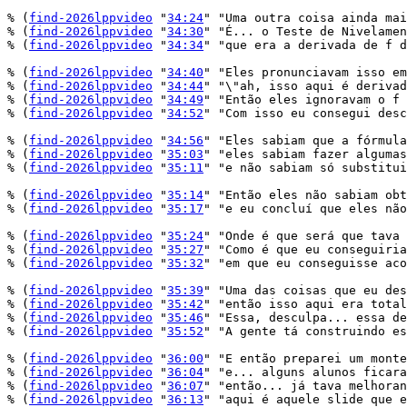
% (
find-2026lppvideo
 "
34:24
" "Uma outra coisa ainda mai
% (
find-2026lppvideo
 "
34:30
" "É... o Teste de Nivelamen
% (
find-2026lppvideo
 "
34:34
" "que era a derivada de f d
% (
find-2026lppvideo
 "
34:40
" "Eles pronunciavam isso em
% (
find-2026lppvideo
 "
34:44
" "\"ah, isso aqui é derivad
% (
find-2026lppvideo
 "
34:49
" "Então eles ignoravam o f 
% (
find-2026lppvideo
 "
34:52
" "Com isso eu consegui desc
% (
find-2026lppvideo
 "
34:56
" "Eles sabiam que a fórmula
% (
find-2026lppvideo
 "
35:03
" "eles sabiam fazer algumas
% (
find-2026lppvideo
 "
35:11
" "e não sabiam só substitui
% (
find-2026lppvideo
 "
35:14
" "Então eles não sabiam obt
% (
find-2026lppvideo
 "
35:17
" "e eu concluí que eles não
% (
find-2026lppvideo
 "
35:24
" "Onde é que será que tava 
% (
find-2026lppvideo
 "
35:27
" "Como é que eu conseguiria
% (
find-2026lppvideo
 "
35:32
" "em que eu conseguisse aco
% (
find-2026lppvideo
 "
35:39
" "Uma das coisas que eu des
% (
find-2026lppvideo
 "
35:42
" "então isso aqui era total
% (
find-2026lppvideo
 "
35:46
" "Essa, desculpa... essa de
% (
find-2026lppvideo
 "
35:52
" "A gente tá construindo es
% (
find-2026lppvideo
 "
36:00
" "E então preparei um monte
% (
find-2026lppvideo
 "
36:04
" "e... alguns alunos ficara
% (
find-2026lppvideo
 "
36:07
" "então... já tava melhoran
% (
find-2026lppvideo
 "
36:13
" "aqui é aquele slide que e