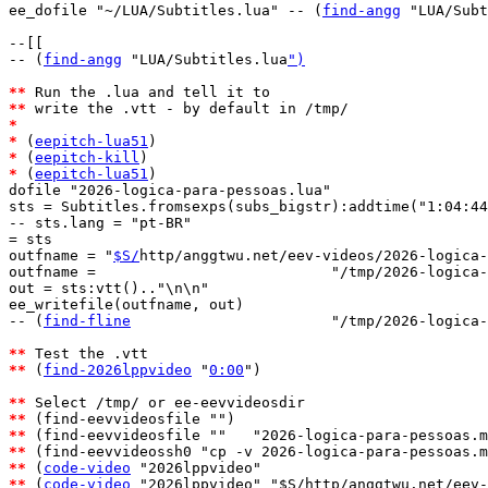
ee_dofile "~/LUA/Subtitles.lua" -- (
find-angg
 "LUA/Subt
--[[

-- (
find-angg
 "LUA/Subtitles.lua
")
*
*
*
*
*
*
 (
eepitch-lua51
*
 (
eepitch-kill
*
 (
eepitch-lua51
)

dofile "2026-logica-para-pessoas.lua"

sts = Subtitles.fromsexps(subs_bigstr):addtime("1:04:44
-- sts.lang = "pt-BR"

= sts

outfname = "
$S/
http/anggtwu.net/eev-videos/2026-logica-
outfname =                           "/tmp/2026-logica-
out = sts:vtt().."\n\n"

ee_writefile(outfname, out)

-- (
find-fline
                       "/tmp/2026-logica-
*
*
*
*
 (
find-2026lppvideo
 "
0:00
")

*
*
*
*
*
*
*
*
*
*
 (
code-video
*
*
 (
code-video