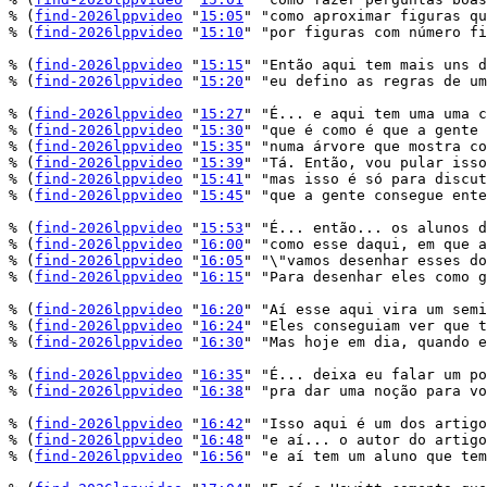
% (
find-2026lppvideo
 "
15:05
" "como aproximar figuras qu
% (
find-2026lppvideo
 "
15:10
" "por figuras com número fi
% (
find-2026lppvideo
 "
15:15
" "Então aqui tem mais uns d
% (
find-2026lppvideo
 "
15:20
" "eu defino as regras de um
% (
find-2026lppvideo
 "
15:27
" "É... e aqui tem uma uma c
% (
find-2026lppvideo
 "
15:30
" "que é como é que a gente 
% (
find-2026lppvideo
 "
15:35
" "numa árvore que mostra co
% (
find-2026lppvideo
 "
15:39
" "Tá. Então, vou pular isso
% (
find-2026lppvideo
 "
15:41
" "mas isso é só para discut
% (
find-2026lppvideo
 "
15:45
" "que a gente consegue ente
% (
find-2026lppvideo
 "
15:53
" "É... então... os alunos d
% (
find-2026lppvideo
 "
16:00
" "como esse daqui, em que a
% (
find-2026lppvideo
 "
16:05
" "\"vamos desenhar esses do
% (
find-2026lppvideo
 "
16:15
" "Para desenhar eles como g
% (
find-2026lppvideo
 "
16:20
" "Aí esse aqui vira um semi
% (
find-2026lppvideo
 "
16:24
" "Eles conseguiam ver que t
% (
find-2026lppvideo
 "
16:30
" "Mas hoje em dia, quando e
% (
find-2026lppvideo
 "
16:35
" "É... deixa eu falar um po
% (
find-2026lppvideo
 "
16:38
" "pra dar uma noção para vo
% (
find-2026lppvideo
 "
16:42
" "Isso aqui é um dos artigo
% (
find-2026lppvideo
 "
16:48
" "e aí... o autor do artigo
% (
find-2026lppvideo
 "
16:56
" "e aí tem um aluno que tem