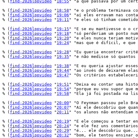
% (
find-2026lppvideo
 "
18:55
" "a que passava por um cert
% (
find-2026lppvideo
 "
18:58
" "e o problema terminava co
% (
find-2026lppvideo
 "
19:06
" "aí eles erravam nas conta
% (
find-2026lppvideo
 "
19:11
" "e eles só tinham cometido
% (
find-2026lppvideo
 "
19:15
" "E se eu mantivesse o o cr
% (
find-2026lppvideo
 "
19:18
" "só perderiam um ponto num
% (
find-2026lppvideo
 "
19:20
" "e eles nunca teriam motiv
% (
find-2026lppvideo
 "
19:24
" "mas que é difícil, e que 
% (
find-2026lppvideo
 "
19:28
" "Eu queria encontrar crité
% (
find-2026lppvideo
 "
19:35
" "e não medisse só quantos 
% (
find-2026lppvideo
 "
19:38
" "E eu queria ajustar esses
% (
find-2026lppvideo
 "
19:44
" "ao invés de deixarem elas
% (
find-2026lppvideo
 "
19:47
" "Os critérios estabeleceri
% (
find-2026lppvideo
 "
19:51
" "Deixa eu contar uma histo
% (
find-2026lppvideo
 "
19:54
" "porque eu vou supor que m
% (
find-2026lppvideo
 "
19:58
" "Ela já foi postada na lis
% (
find-2026lppvideo
 "
20:00
" "O Feynman passou pelo Bra
% (
find-2026lppvideo
 "
20:07
" "Aí ele descobriu que quan
% (
find-2026lppvideo
 "
20:11
" "os alunos não entendiam n
% (
find-2026lppvideo
 "
20:19
" "E ele começou a tentar en
% (
find-2026lppvideo
 "
20:24
" "e ele fez uns comentários
% (
find-2026lppvideo
 "
20:29
" "é... ele descobriu que...
% (
find-2026lppvideo
 "
20:32
" "bom, ele tentou ensinar o