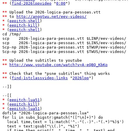
*
*
 (
find-2026lppvideo
 "
0:00
")

*
*
*
*
 to 
http://anggtwu.net/eev-videos/
*
 (
eepitch-shell
*
 (
eepitch-kill
*
 (
eepitch-shell
)

cd /tmp/

scp    2026-logica-para-pessoas.vtt $LINP/eev-videos/

scp    2026-logica-para-pessoas.vtt $LINS/eev-videos/

Scp-np 2026-logica-para-pessoas.vtt $TWUP/eev-videos/

Scp-np 2026-logica-para-pessoas.vtt $TWUS/eev-videos/

*
*
*
*
http://www.youtube.com/watch?v=A-eQBQ_KbKo
*
*
*
*
 (
find-1stclassvideo-links
 "
2026lpp
")

--]]

*
 (
eepitch-lua51
*
 (
eepitch-kill
*
 (
eepitch-lua51
)

dofile "2026-logica-para-pessoas.lua"

for li in subs_bigstr:gmatch("([^\n]+)") do

  local time,text = li:match('^.-"(.-)".-"(.*)"%)$')

  text = text:gsub("\\(.)", "%1")

  if time then print("  "..time.."  "..text) end
