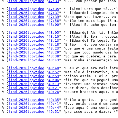
% (
find-2026lppvideo
 "
47:33
" "É... vou passar por isso 
% (
find-2026lppvideo
 "
47:35
" "- [Alex] Será que tá...")

% (
find-2026lppvideo
 "
47:37
" "- [Eduardo] Congelou de n
% (
find-2026lppvideo
 "
47:39
" "Acho que vou fazer... vai
% (
find-2026lppvideo
 "
47:56
" "então tem mais tipo 15 mi
% (
find-2026lppvideo
 "
48:00
" "- [Alex] Eu acho que tem 
% (
find-2026lppvideo
 "
48:05
" "- [Eduardo] Ah, tá. Então
% (
find-2026lppvideo
 "
48:10
" "- [Alex] É. Bom... depois
% (
find-2026lppvideo
 "
48:13
" "- [Eduardo] Tá legal. Tá.
% (
find-2026lppvideo
 "
48:18
" "Então... é, vou contar su
% (
find-2026lppvideo
 "
48:23
" "que que é uma conta feita
% (
find-2026lppvideo
 "
48:29
" "E o que todo mundo diz ho
% (
find-2026lppvideo
 "
48:38
" "Só que eu quebrei a cara,
% (
find-2026lppvideo
 "
48:43
" "mas minha apresentação no
% (
find-2026lppvideo
 "
48:48
" "E eu vi que era mais inte
% (
find-2026lppvideo
 "
48:52
" "mas ele é interativo, e n
% (
find-2026lppvideo
 "
48:59
" "coisas assim. E aí eu pre
% (
find-2026lppvideo
 "
49:06
" "fiz foi que eu peguei uma
% (
find-2026lppvideo
 "
49:13
" "inventei uma sintaxe nova
% (
find-2026lppvideo
 "
49:21
" "quer dizer, dois detalhez
% (
find-2026lppvideo
 "
49:26
" "square brackets aqui. e u
% (
find-2026lppvideo
 "
49:35
" "Então a gente... pra gent
% (
find-2026lppvideo
 "
49:41
" "É... então esse é um caso
% (
find-2026lppvideo
 "
49:44
" "Isso aqui é uma conta que
% (
find-2026lppvideo
 "
49:51
" "pra isso aqui e dizer: \"