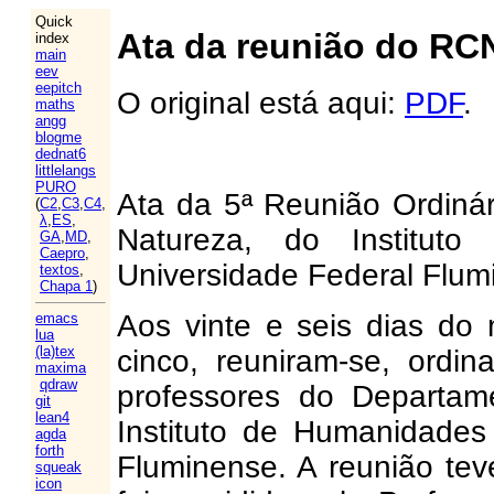
Quick
Ata da reunião do RCN
index
main
eev
eepitch
O original está aqui:
PDF
.
maths
angg
blogme
dednat6
littlelangs
PURO
Ata da 5ª Reunião Ordiná
(
C2
,
C3
,
C4
,
λ
,
ES
,
Natureza, do Institu
GA
,
MD
,
Caepro
,
Universidade Federal Flum
textos
,
Chapa 1
)
Aos vinte e seis dias do 
emacs
lua
(la)tex
cinco, reuniram-se, ordin
maxima
qdraw
professores do Departam
git
lean4
Instituto de Humanidades
agda
forth
Fluminense. A reunião tev
squeak
icon