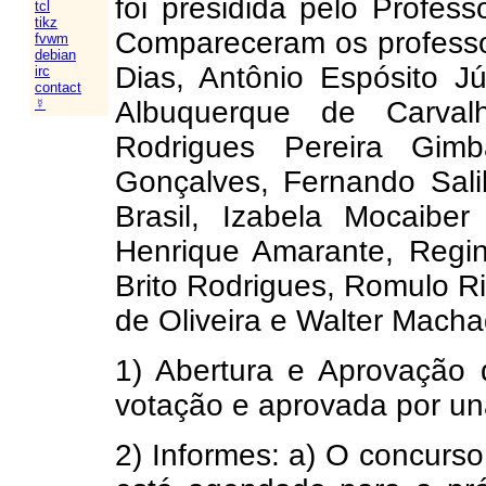
foi presidida pelo Profes
tcl
tikz
Compareceram os professo
fvwm
debian
Dias, Antônio Espósito Jún
irc
contact
Albuquerque de Carva
☿
Rodrigues Pereira Gimb
Gonçalves, Fernando Salib
Brasil, Izabela Mocaiber
Henrique Amarante, Reg
Brito Rodrigues, Romulo R
de Oliveira e Walter Macha
1) Abertura e Aprovação 
votação e aprovada por u
2) Informes: a) O concurs