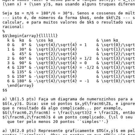
(\sen x) + (\sen y)$, mas usando alguns truques diferen
Seja $α = π/6 = 180°/6 = 30°$. Senos e cossenos de múlt
--- isto é, de números da forma $kα$, onde $k∈\Z$ --- s
calcular, e para muitos valores de $k$ o resultado vai 
racional:

%

$$\begin{array}{llllll}

  k &  kα  &  \cos kα                  & \sen kα       
  0 &   0° &  \sqrt{4}/\sqrt{4} = 1    & \sqrt{0}/\sqrt
  1 &  30° &  \sqrt{3}/\sqrt{4}        & \sqrt{1}/\sqrt
    &  45° &  \sqrt{2}/\sqrt{4}        & \sqrt{2}/\sqrt
  2 &  60° &  \sqrt{1}/\sqrt{4} = 1/2  & \sqrt{3}/\sqrt
  3 &  90° &  \sqrt{0}/\sqrt{4} = 0    & \sqrt{4}/\sqrt
  4 & 120° & -\sqrt{1}/\sqrt{4} = -1/2 & \sqrt{3}/\sqrt
    & 135° & -\sqrt{2}/\sqrt{4}        & \sqrt{2}/\sqrt
  5 & 150° & -\sqrt{3}/\sqrt{4}        & \sqrt{1}/\sqrt
  6 & 180° & -\sqrt{4}/\sqrt{4} = -1   & \sqrt{0}/\sqrt
  \end{array}

$$

a) \B(1.5 pts) Faça um diagrama de numerozinhos para a 
$G(x,y)$. Dica: use só pontos $x,y∈\fracπ6\Z$, e ignore
que o resultado dá algo complicado... por exemplo,

$G(\fracπ6,2\fracπ6) = \frac{\sqrt3}2 + \frac12$, então

$(\fracπ6,2\fracπ6)$ é um ponto complicado. {\sl O seu 
  que ter pelo menos 20 pontos ``simples''.}

a) \B(2.0 pts) Represente graficamente $∇G(x,y)$ em pel