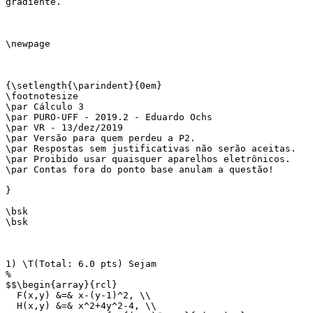
gradiente.

\newpage

{\setlength{\parindent}{0em}

\footnotesize

\par Cálculo 3

\par PURO-UFF - 2019.2 - Eduardo Ochs

\par VR - 13/dez/2019

\par Versão para quem perdeu a P2.

\par Respostas sem justificativas não serão aceitas.

\par Proibido usar quaisquer aparelhos eletrônicos.

\par Contas fora do ponto base anulam a questão!

}

\bsk

\bsk

1) \T(Total: 6.0 pts) Sejam

%

$$\begin{array}{rcl}

  F(x,y) &=& x-(y-1)^2, \\

  H(x,y) &=& x^2+4y^2-4, \\
