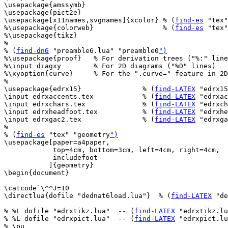
\usepackage{amssymb}

\usepackage{pict2e}

\usepackage[x11names,svgnames]{xcolor} % (
find-es
 "tex"
%\usepackage{colorweb}                 % (
find-es
 "tex"
%\usepackage{tikz}

%

% (
find-dn6
 "preamble6.lua" "preamble0
")
%\usepackage{proof}   % For derivation trees ("%:" line
%\input diagxy        % For 2D diagrams ("%D" lines)

%\xyoption{curve}     % For the ".curve=" feature in 2D
%

\usepackage{edrx15}               % (
find-LATEX
 "edrx15
\input edrxaccents.tex            % (
find-LATEX
 "edrxac
\input edrxchars.tex              % (
find-LATEX
 "edrxch
\input edrxheadfoot.tex           % (
find-LATEX
 "edrxhe
\input edrxgac2.tex               % (
find-LATEX
 "edrxga
%

% (
find-es
 "tex" "geometry
")
\usepackage[paper=a4paper,

            top=4cm, bottom=3cm, left=4cm, right=4cm,

            includefoot

           ]{geometry}

\begin{document}

\catcode`\^^J=10

\directlua{dofile "dednat6load.lua"}  % (
find-LATEX
 "de
% %L dofile "edrxtikz.lua"  -- (
find-LATEX
 "edrxtikz.lu
% %L dofile "edrxpict.lua"  -- (
find-LATEX
 "edrxpict.lu
% \pu
