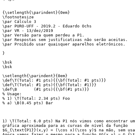
{\setlength{\parindent}{0em}

\footnotesize

\par Cálculo 3

\par PURO-UFF - 2019.2 - Eduardo Ochs

\par VR - 13/dez/2019

\par Versão para quem perdeu a P1.

\par Respostas sem justificativas não serão aceitas.

\par Proibido usar quaisquer aparelhos eletrônicos.

}

\bsk

\bsk

\setlength{\parindent}{0em}

\def\T(Total: #1 pts){{\bf(Total: #1 pts)}}

\def\T(Total: #1 pts){{\bf(Total: #1)}}

\def\B       (#1 pts){{\bf(#1 pts)}}

% Usage:

% 1) \T(Total: 2.34 pts) Foo

% a) \B(0.45 pts) Bar

1) \T(Total: 6.0 pts) Na P1 nós vimos como encontrar um
gráfica aproximada para as curvas de nível da função

$G_{\text{P1}}(x,y) = (\cos x)(\cos y)$ na mão, sem usa
Agora vamos fazer o mesmo para a função $G(x,y) = G_{\t