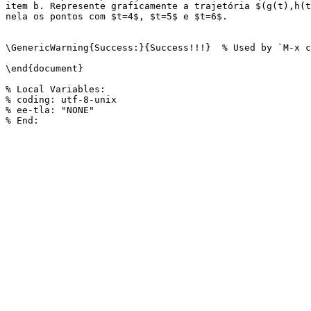
item b. Represente graficamente a trajetória $(g(t),h(t
nela os pontos com $t=4$, $t=5$ e $t=6$.

\GenericWarning{Success:}{Success!!!}  % Used by `M-x c
\end{document}

% Local Variables:

% coding: utf-8-unix

% ee-tla: "NONE"
