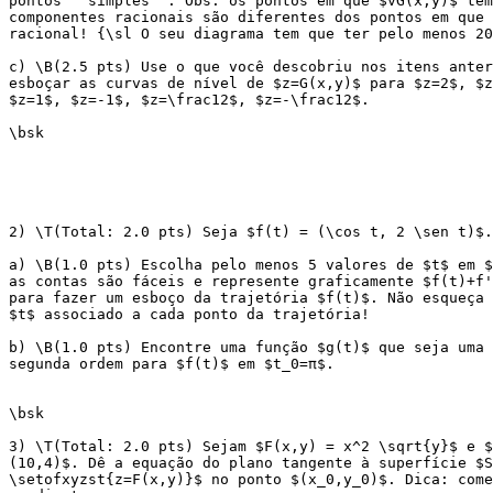
pontos ``simples''. Obs: os pontos em que $∇G(x,y)$ tem
componentes racionais são diferentes dos pontos em que 
racional! {\sl O seu diagrama tem que ter pelo menos 20
c) \B(2.5 pts) Use o que você descobriu nos itens anter
esboçar as curvas de nível de $z=G(x,y)$ para $z=2$, $z
$z=1$, $z=-1$, $z=\frac12$, $z=-\frac12$.

\bsk

2) \T(Total: 2.0 pts) Seja $f(t) = (\cos t, 2 \sen t)$.

a) \B(1.0 pts) Escolha pelo menos 5 valores de $t$ em $
as contas são fáceis e represente graficamente $f(t)+f'
para fazer um esboço da trajetória $f(t)$. Não esqueça 
$t$ associado a cada ponto da trajetória!

b) \B(1.0 pts) Encontre uma função $g(t)$ que seja uma 
segunda ordem para $f(t)$ em $t_0=π$.

\bsk

3) \T(Total: 2.0 pts) Sejam $F(x,y) = x^2 \sqrt{y}$ e $
(10,4)$. Dê a equação do plano tangente à superfície $S
\setofxyzst{z=F(x,y)}$ no ponto $(x_0,y_0)$. Dica: come