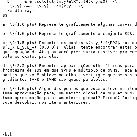
  D      &=& \setofst{(x,y)∈\R^2}{H(x,y)≤0}, \\

  L(x,y) &=& F(x,y) - λH(x,y). \\

  \end{array}

$$

a) \B(1.0 pts) Represente graficamente algumas curvas d
b) \B(1.0 pts) Represente graficamente o conjunto $D$.

c) \B(1.5 pts) Encontre os pontos $(x,y,λ)∈\R^3$ nos qu
$(L_x,L_y,L_λ)=(0,0,0)$. Aliás, tente encontrar estes p
que equação de 4º grau você precisaria resolver pra enc
valores exatos pra eles.

d) \B(2.5 pts) Encontre aproximações olhométricas para 
fronteira de $D$ em que $∇F$ é múltiplo de $∇H$. Faça a
pontos que você obteve no olho e verifique que nesses p
gradientes $∇F$ e $∇H$ são quase paralelos.

e) \B(1.0 pts) Algum dos pontos que você obteve no item
(uma aproximação para) um máximo global de $F$ em $D$? 
(uma aproximação para) um mínimo global? Porquê? Expliq
você descobriu nos itens anteriores.

\bsk
