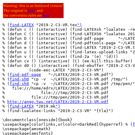
Warning: this is an htmlized version!
The original is
here
, and
the conversion rules are
here
.
% (
find-LATEX
 "2019-2-C3-VR.tex
")
% (defun c () (interactive) (find-LATEXsh "lualatex -re
% (defun C () (interactive) (find-LATEXSH "lualatex 201
% (defun D () (interactive) (find-pdf-page      "~/LATE
% (defun d () (interactive) (find-pdftools-page "~/LATE
% (defun e () (interactive) (find-LATEX "2019-2-C3-VR.t
% (defun u () (interactive) (find-latex-upload-links "2
% (defun v () (interactive) (find-2a '(e) '(d)))

% (defun cv () (interactive) (C) (ee-kill-this-buffer) 
% (defun d0 () (interactive) (find-ebuffer "2019-2-C3-V
%          (code-eec-LATEX "2019-2-C3-VR")

% (
find-pdf-page
   "~/LATEX/2019-2-C3-VR.pdf")

% (
find-sh0
 "cp -v  ~/LATEX/2019-2-C3-VR.pdf /tmp/")

% (
find-sh0
 "cp -v  ~/LATEX/2019-2-C3-VR.pdf /tmp/pen/"
%   file:///home/edrx/LATEX/2019-2-C3-VR.pdf

%               file:///tmp/2019-2-C3-VR.pdf

%           file:///tmp/pen/2019-2-C3-VR.pdf

% 
http://angg.twu.net/LATEX/2019-2-C3-VR.pdf
% (
find-LATEX
 "2019.mk
")
% (find-lualatex-links "2019-2-C3-VR" "{tla}")

\documentclass[oneside]{book}

\usepackage[colorlinks,urlcolor=DarkRed]{hyperref} % (
f
\usepackage{amsmath}

\usepackage{amsfonts}
