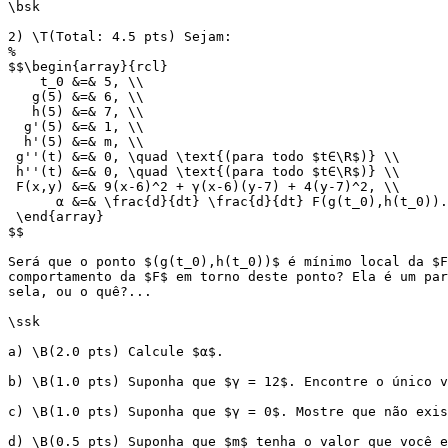
\bsk

2) \T(Total: 4.5 pts) Sejam:

%

$$\begin{array}{rcl}

    t_0 &=& 5, \\

   g(5) &=& 6, \\

   h(5) &=& 7, \\

  g'(5) &=& 1, \\

  h'(5) &=& m, \\

 g''(t) &=& 0, \quad \text{(para todo $t∈\R$)} \\

 h''(t) &=& 0, \quad \text{(para todo $t∈\R$)} \\

 F(x,y) &=& 9(x-6)^2 + γ(x-6)(y-7) + 4(y-7)^2, \\

      α &=& \frac{d}{dt} \frac{d}{dt} F(g(t_0),h(t_0)).
 \end{array}

$$

Será que o ponto $(g(t_0),h(t_0))$ é mínimo local da $F
comportamento da $F$ em torno deste ponto? Ela é um par
sela, ou o quê?...

\ssk

a) \B(2.0 pts) Calcule $α$.

b) \B(1.0 pts) Suponha que $γ = 12$. Encontre o único v
c) \B(1.0 pts) Suponha que $γ = 0$. Mostre que não exis
d) \B(0.5 pts) Suponha que $m$ tenha o valor que você e