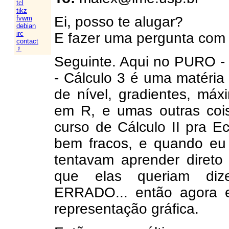
tcl
tikz
Ei, posso te alugar?
fvwm
debian
irc
E fazer uma pergunta com 
contact
☿
Seguinte. Aqui no PURO - 
- Cálculo 3 é uma matéria s
de nível, gradientes, má
em R, e umas outras coi
curso de Cálculo II pra 
bem fracos, e quando eu
tentavam aprender direto
que elas queriam di
ERRADO... então agora e
representação gráfica.