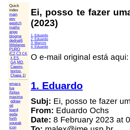
Quick
Ei, posso te fazer um
index
main
eev
(2023)
eepitch
maths
angg
1. Eduardo
blogme
2. Eduardo
dednat6
3. Marcos
littlelangs
4. Eduardo
PURO
(
C2
,
C3
,
C4
,
O e-mail original está aqui
λ
,
ES
,
GA
,
MD
,
Caepro
,
textos
,
Chapa 1
)
1. Eduardo
emacs
lua
(la)tex
maxima
Subj:
Ei, posso te fazer u
qdraw
git
From:
Eduardo Ochs
lean4
agda
Date:
8 February 2023 at 
forth
squeak
To:
malex@ime.usp.br
icon