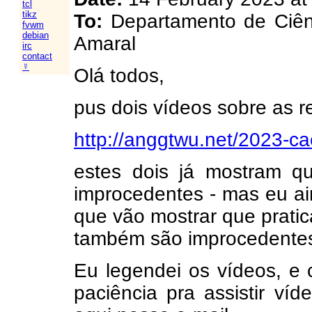
tcl
tikz
To:
Departamento de Ciên
fvwm
debian
Amaral
irc
contact
☿
Olá todos,
pus dois vídeos sobre as
http://anggtwu.net/2023-ca
estes dois já mostram q
improcedentes - mas eu ai
que vão mostrar que prati
também são improcedente
Eu legendei os vídeos, 
paciência pra assistir ví