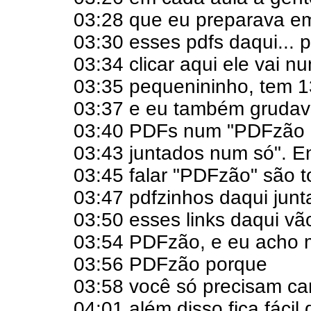
03:28 que eu preparava e
03:30 esses pdfs daqui... 
03:34 clicar aqui ele vai nu
03:35 pequenininho, tem 1
03:37 e eu também grudava
03:40 PDFs num "PDFzão 
03:43 juntados num só". E
03:45 falar "PDFzão" são 
03:47 pdfzinhos daqui junt
03:50 esses links daqui vã
03:54 PDFzão, e eu acho m
03:56 PDFzão porque
03:58 você só precisam ca
04:01 além disso fica fácil