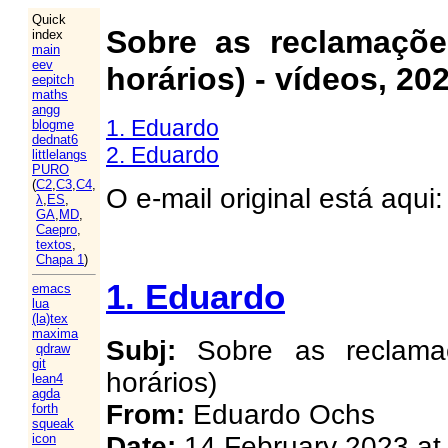
Quick
Sobre as reclamaçõ
index
main
eev
horários) - vídeos, 20
eepitch
maths
angg
1. Eduardo
blogme
dednat6
2. Eduardo
littlelangs
PURO
(
C2
,
C3
,
C4
,
O e-mail original está aqui
λ
,
ES
,
GA
,
MD
,
Caepro
,
textos
,
Chapa 1
)
1. Eduardo
emacs
lua
(la)tex
maxima
Subj:
Sobre as reclam
qdraw
git
horários)
lean4
agda
From:
Eduardo Ochs
forth
squeak
Date:
14 February 2023 at
icon