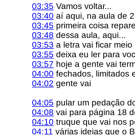
03:35
Vamos voltar...
03:40
aí aqui, na aula de 
03:45
primeira coisa repa
03:48
dessa aula, aqui...
03:53
a letra vai ficar mei
03:55
deixa eu ler para voc
03:57
hoje a gente vai term
04:00
fechados, limitados 
04:02
gente vai
04:05
pular um pedação do
04:08
vai para página 18 d
04:10
truque que vai nos p
04:11
várias ideias que o B