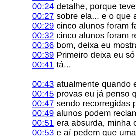
00:24
detalhe, porque tev
00:27
sobre ela... e o que 
00:29
cinco alunos foram f
00:32
cinco alunos foram r
00:36
bom, deixa eu mostra
00:39
Primeiro deixa eu só
00:41
tá...
00:43
atualmente quando 
00:45
provas eu já penso 
00:47
sendo recorregidas p
00:49
alunos podem reclam
00:51
era absurda, minha c
00:53
e aí pedem que uma 