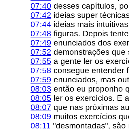
07:40
desses capítulos, po
07:42
ideias super técnica
07:44
ideias mais intuitiva
07:48
figuras. Depois tent
07:49
enunciados dos exer
07:52
demonstrações que sã
07:55
a gente ler os exerc
07:58
consegue entender f
07:59
enunciados, mas outro
08:03
então eu proponho 
08:05
ler os exercícios. E 
08:07
que nas próximas au
08:09
muitos exercícios qu
08:11
"desmontadas", são m