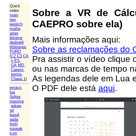
Quick
Sobre a VR de Cálc
index
main
eev
CAEPRO sobre ela)
eepitch
maths
angg
Mais informações aqui:
blogme
dednat6
Sobre as reclamações d
littlelangs
PURO
(
C2
,
C3
,
C4
,
Pra assistir o vídeo clique
λ
,
ES
,
GA
,
MD
,
ou nas marcas de tempo n
Caepro
,
textos
,
As legendas dele em Lua 
Chapa 1
)
O PDF dele está
aqui
.
emacs
lua
(la)tex
maxima
qdraw
git
lean4
agda
forth
squeak
icon