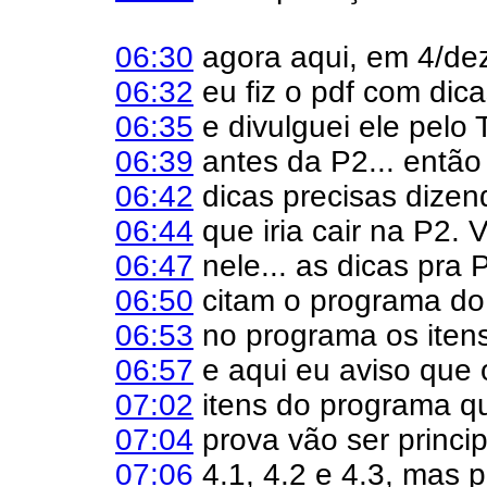
06:30
agora aqui, em 4/de
06:32
eu fiz o pdf com dic
06:35
e divulguei ele pelo 
06:39
antes da P2... então
06:42
dicas precisas dize
06:44
que iria cair na P2.
06:47
nele... as dicas pra 
06:50
citam o programa do 
06:53
no programa os iten
06:57
e aqui eu aviso que 
07:02
itens do programa qu
07:04
prova vão ser princip
07:06
4.1, 4.2 e 4.3, mas p