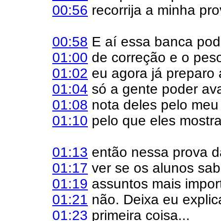
00:56
recorrija a minha pro
00:58
E aí essa banca pode
01:00
de correção e o pes
01:02
eu agora já preparo 
01:04
só a gente poder ava
01:08
nota deles pelo meu
01:10
pelo que eles mostr
01:13
então nessa prova da
01:17
ver se os alunos sa
01:19
assuntos mais impor
01:21
não. Deixa eu explica
01:23
primeira coisa...