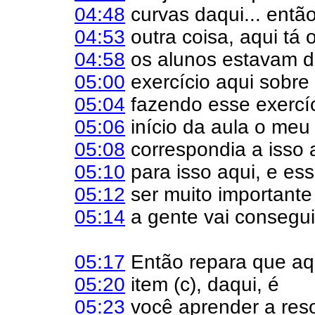
04:48
curvas daqui... então
04:53
outra coisa, aqui tá 
04:58
os alunos estavam d
05:00
exercício aqui sobre
05:04
fazendo esse exercí
05:06
início da aula o meu 
05:08
correspondia a isso 
05:10
para isso aqui, e es
05:12
ser muito important
05:14
a gente vai consegui
05:17
Então repara que aqui
05:20
item (c), daqui, é
05:23
você aprender a reso