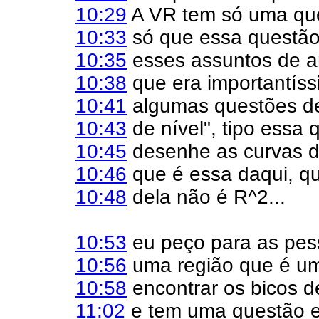
10:29
A VR tem só uma qu
10:33
só que essa questão
10:35
esses assuntos de an
10:38
que era importantíss
10:41
algumas questões de
10:43
de nível", tipo essa 
10:45
desenhe as curvas d
10:46
que é essa daqui, q
10:48
dela não é R^2...
10:53
eu peço para as pe
10:56
uma região que é um 
10:58
encontrar os bicos de
11:02
e tem uma questão e