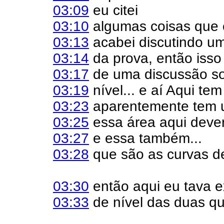
03:09
eu citei
03:10
algumas coisas que 
03:13
acabei discutindo u
03:14
da prova, então isso
03:17
de uma discussão so
03:19
nível... e aí Aqui te
03:23
aparentemente tem u
03:25
essa área aqui dever
03:27
e essa também...
03:28
que são as curvas de
03:30
então aqui eu tava e
03:33
de nível das duas qu