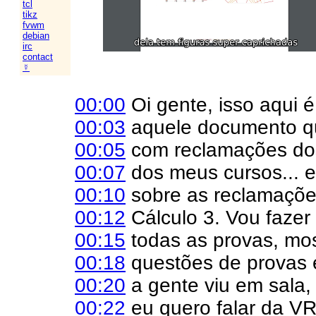
tcl
tikz
fvwm
debian
irc
contact
☿
00:00
Oi gente, isso aqui 
00:03
aquele documento 
00:05
com reclamações dos
00:07
dos meus cursos... e
00:10
sobre as reclamaçõe
00:12
Cálculo 3. Vou fazer
00:15
todas as provas, mo
00:18
questões de provas 
00:20
a gente viu em sala,
00:22
eu quero falar da V