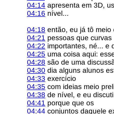
04:14
apresenta em 3D, us
04:16
nível...
04:18
então, eu já tô mei
04:21
pessoas que curvas 
04:22
importantes, né... e 
04:25
uma coisa aqui: ess
04:28
são de uma discussã
04:30
dia alguns alunos e
04:33
exercício
04:35
com ideias meio prel
04:38
de nível, e eu discut
04:41
porque que os
04:44
conjuntos daquele ex