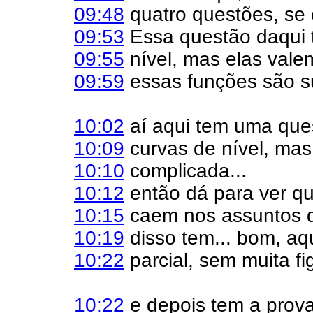
09:48
quatro questões, se 
09:53
Essa questão daqui 
09:55
nível, mas elas val
09:59
essas funções são su
10:02
aí aqui tem uma que
10:09
curvas de nível, mas
10:10
complicada...
10:12
então dá para ver qu
10:15
caem nos assuntos da
10:19
disso tem... bom, aq
10:22
parcial, sem muita fig
10:22
e depois tem a prova