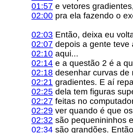
01:57
e vetores gradientes,
02:00
pra ela fazendo o exe
02:03
Então, deixa eu voltar
02:07
depois a gente teve a
02:10
aqui...
02:14
e a questão 2 é a q
02:18
desenhar curvas de n
02:21
gradientes. E aí rep
02:25
dela tem figuras sup
02:27
feitas no computador
02:29
ver quando é que os 
02:32
são pequenininhos e
02:34
são grandões. Então,