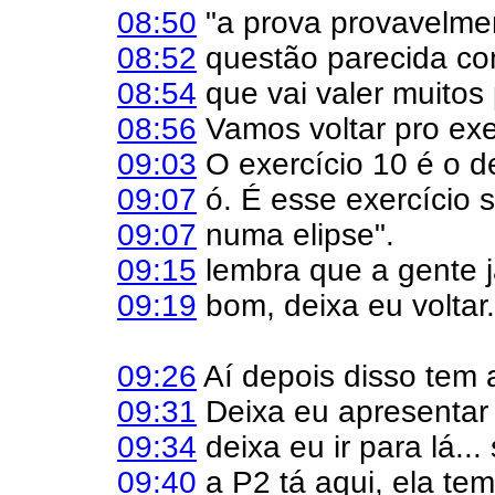
08:50
"a prova provavelmen
08:52
questão parecida co
08:54
que vai valer muitos 
08:56
Vamos voltar pro exe
09:03
O exercício 10 é o d
09:07
ó. É esse exercício 
09:07
numa elipse".
09:15
lembra que a gente já
09:19
bom, deixa eu voltar.
09:26
Aí depois disso tem 
09:31
Deixa eu apresentar
09:34
deixa eu ir para lá...
09:40
a P2 tá aqui, ela tem