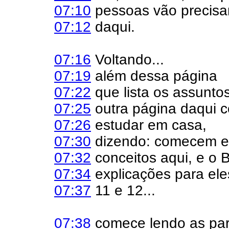
07:10
pessoas vão precisar
07:12
daqui.
07:16
Voltando...
07:19
além dessa página
07:22
que lista os assunto
07:25
outra página daqui 
07:26
estudar em casa,
07:30
dizendo: comecem e
07:32
conceitos aqui, e o 
07:34
explicações para ele
07:37
11 e 12...
07:38
comece lendo as part