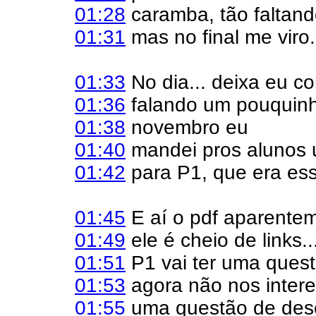
01:28
caramba, tão faltando
01:31
mas no final me viro..
01:33
No dia... deixa eu c
01:36
falando um pouquinh
01:38
novembro eu
01:40
mandei pros alunos
01:42
para P1, que era ess
01:45
E aí o pdf aparente
01:49
ele é cheio de links..
01:51
P1 vai ter uma quest
01:53
agora não nos interes
01:55
uma questão de dese