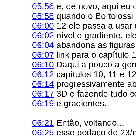
05:56
e, de novo, aqui eu 
05:58
quando o Bortolossi 
06:00
12 ele passa a usar 
06:02
nível e gradiente, el
06:04
abandona as figuras 
06:07
link para o capítulo 
06:10
Daqui a pouco a gent
06:12
capítulos 10, 11 e 12
06:14
progressivamente ab
06:17
3D e fazendo tudo c
06:19
e gradientes.
06:21
Então, voltando...
06:25
esse pedaço de 23/no