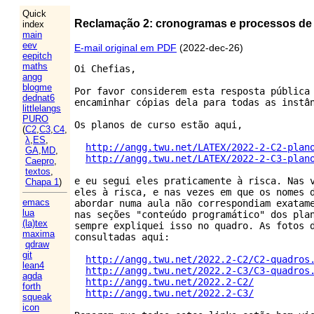
Quick
Reclamação 2: cronogramas e processos de 
index
main
eev
E-mail original em PDF
(2022-dec-26)
eepitch
maths
Oi Chefias,

angg
blogme
Por favor considerem esta resposta pública 
dednat6
encaminhar cópias dela para todas as instân
littlelangs
PURO
Os planos de curso estão aqui,

(
C2
,
C3
,
C4
,
λ
,
ES
,
http://angg.twu.net/LATEX/2022-2-C2-plan
GA
,
MD
,
http://angg.twu.net/LATEX/2022-2-C3-plan
Caepro
,
textos
,
e eu segui eles praticamente à risca. Nas v
Chapa 1
)
eles à risca, e nas vezes em que os nomes d
emacs
abordar numa aula não correspondiam exatame
lua
nas seções "conteúdo programático" dos plan
(la)tex
sempre expliquei isso no quadro. As fotos d
maxima
consultadas aqui:

qdraw
git
http://angg.twu.net/2022.2-C2/C2-quadros
lean4
http://angg.twu.net/2022.2-C3/C3-quadros
agda
http://angg.twu.net/2022.2-C2/
forth
http://angg.twu.net/2022.2-C3/
squeak
icon