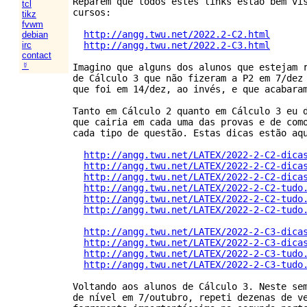
Reparem que todos estes links estão bem vis
tcl
cursos:

tikz
fvwm
http://angg.twu.net/2022.2-C2.html
debian
http://angg.twu.net/2022.2-C3.html
irc
contact
☿
Imagino que alguns dos alunos que estejam r
de Cálculo 3 que não fizeram a P2 em 7/dez 
que foi em 14/dez, ao invés, e que acabaram
Tanto em Cálculo 2 quanto em Cálculo 3 eu d
que cairia em cada uma das provas e de como
cada tipo de questão. Estas dicas estão aqu
http://angg.twu.net/LATEX/2022-2-C2-dica
http://angg.twu.net/LATEX/2022-2-C2-dica
http://angg.twu.net/LATEX/2022-2-C2-dica
http://angg.twu.net/LATEX/2022-2-C2-tudo
http://angg.twu.net/LATEX/2022-2-C2-tudo
http://angg.twu.net/LATEX/2022-2-C2-tudo
http://angg.twu.net/LATEX/2022-2-C3-dica
http://angg.twu.net/LATEX/2022-2-C3-dica
http://angg.twu.net/LATEX/2022-2-C3-tudo
http://angg.twu.net/LATEX/2022-2-C3-tudo
Voltando aos alunos de Cálculo 3. Neste sem
de nível em 7/outubro, repeti dezenas de ve