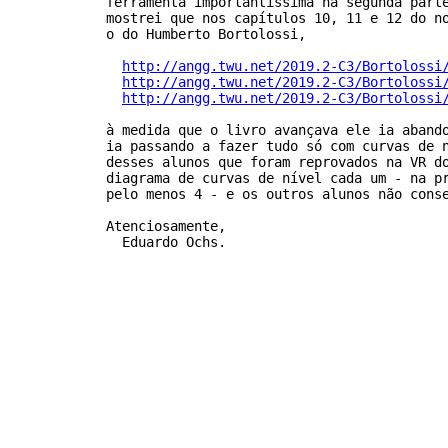
ferramenta importantíssima na segunda parte
mostrei que nos capítulos 10, 11 e 12 do no
o do Humberto Bortolossi,

http://angg.twu.net/2019.2-C3/Bortolossi
http://angg.twu.net/2019.2-C3/Bortolossi
http://angg.twu.net/2019.2-C3/Bortolossi
à medida que o livro avançava ele ia abando
ia passando a fazer tudo só com curvas de n
desses alunos que foram reprovados na VR do
diagrama de curvas de nível cada um - na pr
pelo menos 4 - e os outros alunos não conse
Atenciosamente,
